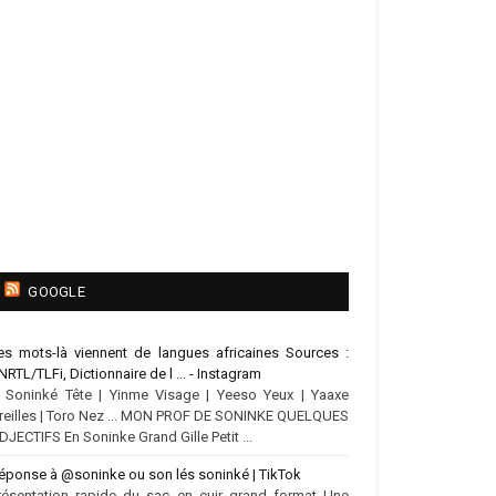
GOOGLE
es mots-là viennent de langues africaines Sources :
NRTL/TLFi, Dictionnaire de l ... - Instagram
.. Soninké Tête | Yinme Visage | Yeeso Yeux | Yaaxe
reilles | Toro Nez ... MON PROF DE SONINKE QUELQUES
DJECTIFS En Soninke Grand Gille Petit ...
éponse à @soninke ou son lés soninké | TikTok
résentation rapide du sac en cuir grand format Une