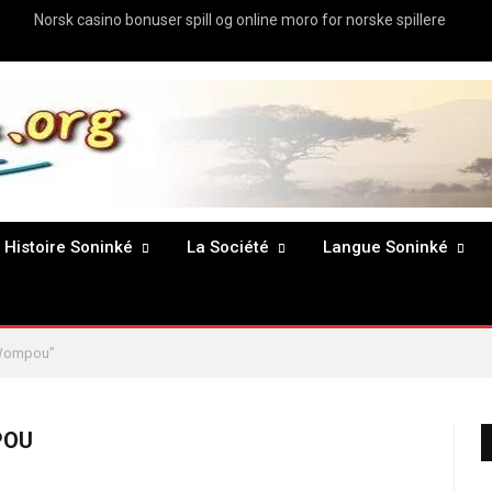
Norsk casino bonuser spill og online moro for norske spillere
Histoire Soninké
La Société
Langue Soninké
 Wompou"
POU