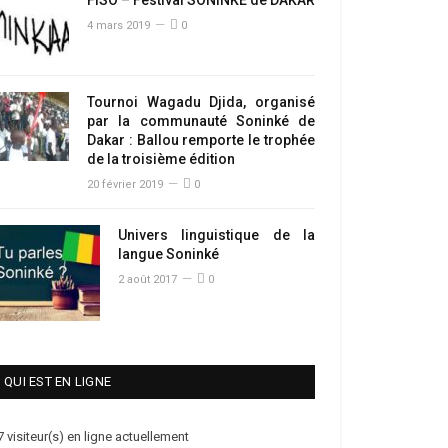
4 mars 2019
0
Tournoi Wagadu Djida, organisé
par la communauté Soninké de
Dakar : Ballou remporte le trophée
de la troisième édition
20 février 2019
0
Univers linguistique de la
langue Soninké
2 août 2017
0
QUI EST EN LIGNE
7 visiteur(s) en ligne actuellement