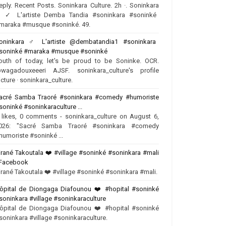
eply. Recent Posts. Soninkara Culture. 2h ·. Soninkara
♂️✓ L'artiste Demba Tandia #soninkara #soninké
maraka #musque #soninké. 49.
oninkara ‍♂️ L'artiste @dembatandia1 #soninkara
soninké #maraka #musque #soninké
outh of today, let's be proud to be Soninke. OCR.
wagadouxeeeri AJSF. soninkara_culture's profile
icture · soninkara_culture.
acré Samba Traoré #soninkara #comedy #humoriste
soninké #soninkaraculture ...
 likes, 0 comments - soninkara_culture on August 6,
026: "Sacré Samba Traoré #soninkara #comedy
humoriste #soninké ...
irané Takoutala ❤️‍ #village #soninké #soninkara #mali
 Facebook
irané Takoutala ❤️‍ #village #soninké #soninkara #mali.
ôpital de Diongaga Diafounou ❤️‍ #hopital #soninké
soninkara #village #soninkaraculture
ôpital de Diongaga Diafounou ❤️‍ #hopital #soninké
soninkara #village #soninkaraculture.