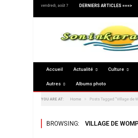
DERNIERS ARTICLES ===>
vendredi, août 7
Accueil
Actualité
Culture
Autres
Albums photo
»
Home
Posts Tagged "Village de
YOU ARE AT:
BROWSING:
VILLAGE DE WOM