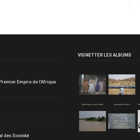
VIGNETTER LES ALBUMS
Premier Empire de l’Afrique
a
danses-soninke
ceremonies-
soninke
nal des Soninké