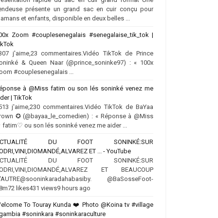
endeuse présente un grand sac en cuir conçu pour
amans et enfants, disponible en deux belles ...
00x Zoom #couplesenegalais #senegalaise_tik_tok |
ikTok
307 j'aime,23 commentaires.Vidéo TikTok de Prince
oninké & Queen Naar (@prince_soninke97) : « 100x
oom #couplesenegalais ...
éponse à @Miss fatim ou son lés soninké venez me
ider | TikTok
513 j'aime,230 commentaires.Vidéo TikTok de BaYaa
rown ✪ (@bayaa_le_comedien) : « Réponse à @Miss
 fatim♡ ou son lés soninké venez me aider ...
ACTUALITÉ DU FOOT SONINKÉ:SUR
ODRI,VINI,DIOMANDÉ,ALVAREZ ET ... - YouTube
ACTUALITÉ DU FOOT SONINKÉ:SUR
ODRI,VINI,DIOMANDÉ,ALVAREZ ET BEAUCOUP
'AUTRE‪@sooninkaradahabasiby‬. @BaSosseFoot-
8m72 likes431 views9 hours ago
elcome To Touray Kunda ❤️ Photo @Koina tv #village
gambia #soninkara #soninkaraculture