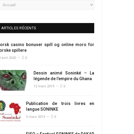
ARTICLES RÉCENTS
orsk casino bonuser spill og online moro for
orske spillere
 avril 2020
0
Dessin animé Soninké – La
légende de l’empire du Ghana
12 mars 2019
0
Publication de trois livres en
langue SONINKE
5 mars 2019
0
FISO – Festival SONINKE de DAKAR