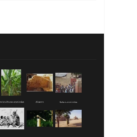
griculture-soninke
divers
fetes-soninke