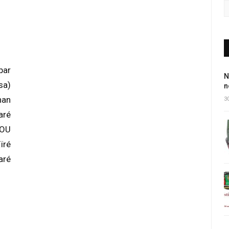
par
N
sa)
n
han
30
aré
BOU
ïré
aré