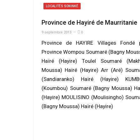
LOCALITÉS SONINKÉ
Province de Hayiré de Maurritanie
9 septembre 2013
0
Province de HAYIRE Villages Fondé 
Province Wompou Soumaré (Bagny Mous
Haïré (Hayire) Toulel Soumaré (Mak
Moussa) Haïré (Hayire) Arr (Aré) Soum
(Sandiaranko) Haïré (Hayire) KUM
(Koumbou) Soumaré (Bagny Moussa) Ha
(Hayire) MOULISINO (Moulisingho) Soum
(Bagny Moussa) Haïré (Hayire)