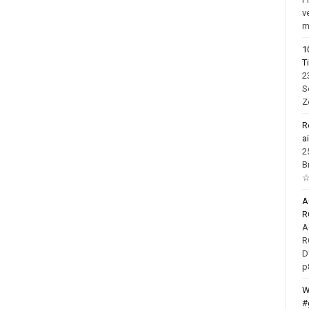
v
m
1
T
2
S
Z
R
a
2
B
☆
R
R
D
p
W
#