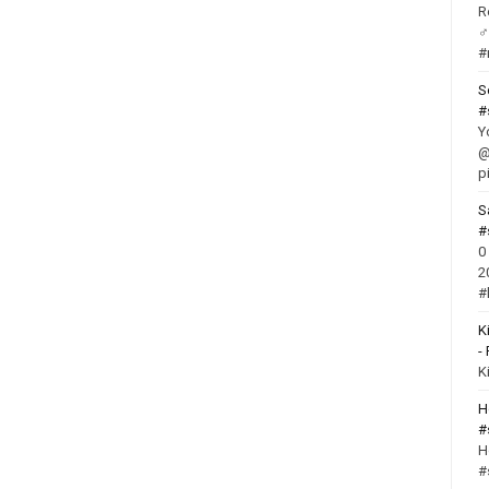
R
‍
#
S
#
Y
@
p
S
#
0
2
#
K
-
K
H
#
H
#