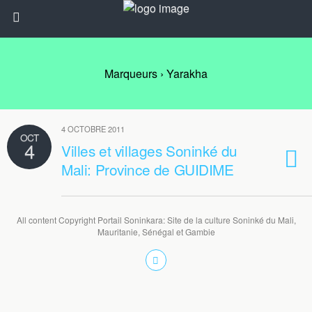
Marqueurs › Yarakha
4 OCTOBRE 2011
OCT
4
Villes et villages Soninké du
Mali: Province de GUIDIME
All content Copyright Portail Soninkara: Site de la culture Soninké du Mali,
Mauritanie, Sénégal et Gambie