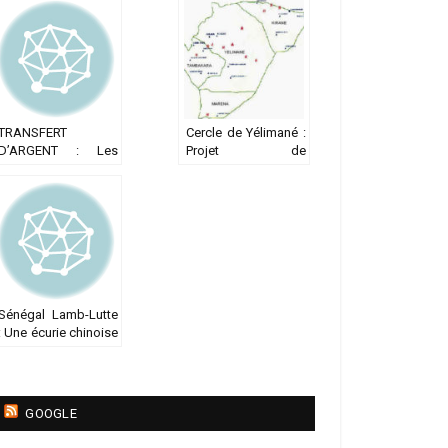
SÉNÉGALAISES:
acquittés
ActionAid enfonce
les navires
européens
TRANSFERT
Cercle de Yélimané :
D’ARGENT : Les
Projet de
émigrés au secours
Maraîchage au
de la balance
bénéfice des
commerciale
femmes de
Yélimané
Sénégal Lamb-Lutte
: Une écurie chinoise
à l’assaut des
arènes sénégalaises
GOOGLE