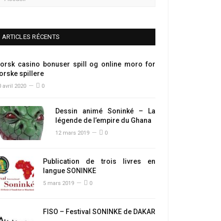
ARTICLES RÉCENTS
orsk casino bonuser spill og online moro for
orske spillere
 avril 2020
0
Dessin animé Soninké – La
légende de l’empire du Ghana
12 mars 2019
0
Publication de trois livres en
langue SONINKE
5 mars 2019
0
FISO – Festival SONINKE de DAKAR