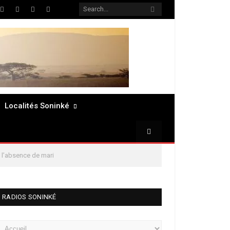
ter
Facebook
LinkedIn
Pinterest
RSS
Localités Soninké
 l’absence de mari
RADIOS SONINKÉ