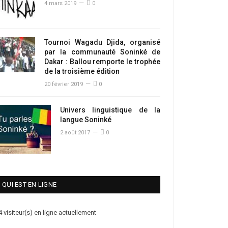
4 mars 2019
0
Tournoi Wagadu Djida, organisé
par la communauté Soninké de
Dakar : Ballou remporte le trophée
de la troisième édition
20 février 2019
0
Univers linguistique de la
langue Soninké
2 août 2017
0
QUI EST EN LIGNE
4 visiteur(s) en ligne actuellement