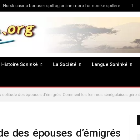
Twit
Norsk casino bonuser spill og online moro for norske spillere
Histoire Soninké
La Société
Langue Soninké
La solitude des épouses d’émigrés -Comment les femmes sénégalaises gèrent
ude des épouses d’émigrés