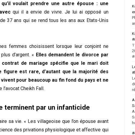
, qu’il voulait prendre une autre épouse : une
K
 avec
qui il a envie de vivre. Je lui ai opposé un
e
P
e de 37 ans qui se rend tous les ans aux Etats-Unis
a
K
#
1
aines femmes choisissent lorsque leur conjoint ne
2
 plus d’argent. «
Elles demandent le divorce par
#
 contrat de mariage spécifie que le mari doit
L
e figure est rare, d’autant que la majorité des
#
L
 vivent pour beaucoup au fin fond du pays et ne
d
e l’avocat Cheikh Fall.
r
A
S
se terminent par un infanticide
A
S
aire sa vie. « Les villageoise que l’on épouse avant
h
cience des privations physiologique et affective qui
#