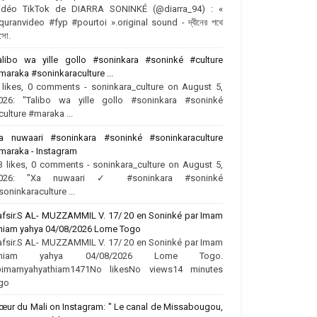
idéo TikTok de DIARRA SONINKÉ (@diarra_94) : «
quranvideo #fyp #pourtoi ».original sound - দ্বীনের পথে
সো.
alibo wa yille gollo #soninkara #soninké #culture
maraka #soninkaraculture ...
 likes, 0 comments - soninkara_culture on August 5,
026: "Talibo wa yille gollo #soninkara #soninké
culture #maraka ...
a nuwaari #soninkara #soninké #soninkaraculture
maraka - Instagram
3 likes, 0 comments - soninkara_culture on August 5,
026: "Xa nuwaari ✓ #soninkara #soninké
soninkaraculture ...
afsir.S AL- MUZZAMMIL V. 17/ 20 en Soninké par Imam
hiam yahya 04/08/2026 Lome Togo
afsir.S AL- MUZZAMMIL V. 17/ 20 en Soninké par Imam
hiam yahya 04/08/2026 Lome Togo.
imamyahyathiam1471No likesNo views14 minutes
go
œur du Mali on Instagram: " Le canal de Missabougou,