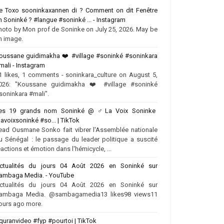
e Toxo sooninkaxannen di ? Comment on dit Fenêtre
n Soninké ? #langue #soninké ... - Instagram
hoto by Mon prof de Soninke on July 25, 2026. May be
n image.
oussane guidimakha ❤️‍ #village #soninké #soninkara
mali - Instagram
1 likes, 1 comments - soninkara_culture on August 5,
026: "Koussane guidimakha ❤️‍ #village #soninké
soninkara #mali".
es 19 grands nom Soninké @ ‍♂️La Voix Soninke
lavoixsoninké #so... | TikTok
ead Ousmane Sonko fait vibrer l'Assemblée nationale
u Sénégal : le passage du leader politique a suscité
éactions et émotion dans l'hémicycle, ...
ctualités du jours 04 Août 2026 en Soninké sur
ambaga Media. - YouTube
ctualités du jours 04 Août 2026 en Soninké sur
ambaga Media. @sambagamedia13 likes98 views11
ours ago more.
quranvideo #fyp #pourtoi | TikTok