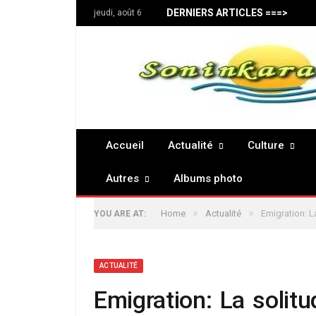
DERNIERS ARTICLES ===>
jeudi, août 6
Accueil
Actualité
Culture
Autres
Albums photo
»
»
Home
Actualité
Emigration: 
YOU ARE AT:
ACTUALITÉ
Emigration: La solit