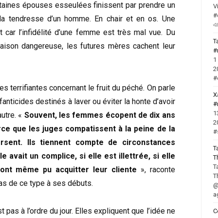
Certaines épouses esseulées finissent par prendre un
V
#
 la tendresse d’un homme. En chair et en os. Une
এ
t car l’infidélité d’une femme est très mal vue. Du
T
iaison dangereuse, les futures mères cachent leur
#
1
2
#
es terrifiantes concernant le fruit du péché. On parle
X
anticides destinés à laver ou éviter la honte d’avoir
#
1
utre. «
Souvent, les femmes écopent de dix ans
2
rce que les juges compatissent à la peine de la
#
rsent. Ils tiennent compte de circonstances
T
 avait un complice, si elle est illettrée, si elle
T
T
ont même pu acquitter leur cliente
», raconte
T
as de ce type à ses débuts.
@
a
 pas à l’ordre du jour. Elles expliquent que l’idée ne
C