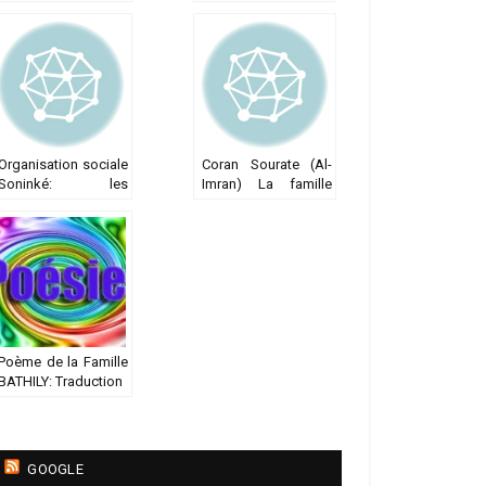
autorités locales
l’Empire du Ghana
donnent raison à la
famille CAMARA de
Tachott
Organisation sociale
Coran Sourate (Al-
Soninké: les
Imran) La famille
marabouts, les
d’Imran
Mangu et les Komo
Poème de la Famille
BATHILY: Traduction
GOOGLE