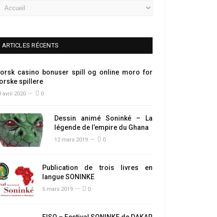
ARTICLES RÉCENTS
orsk casino bonuser spill og online moro for
orske spillere
 avril 2020
0
Dessin animé Soninké – La
légende de l’empire du Ghana
12 mars 2019
0
Publication de trois livres en
langue SONINKE
5 mars 2019
0
FISO – Festival SONINKE de DAKAR