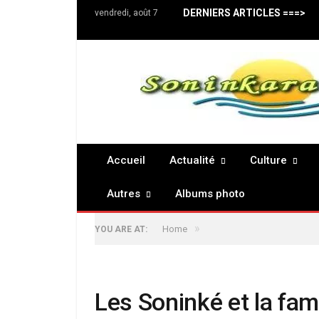
DERNIERS ARTICLES ===>
vendredi, août 7
Accueil
Actualité
Culture
Autres
Albums photo
»
Home
YOU ARE AT:
Les Soninké et la fam