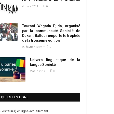
4 mars 2019
0
Tournoi Wagadu Djida, organisé
par la communauté Soninké de
Dakar : Ballou remporte le trophée
de la troisième édition
20 février 2019
0
Univers linguistique de la
langue Soninké
2 août 2017
0
QUI EST EN LIGNE
6 visiteur(s) en ligne actuellement