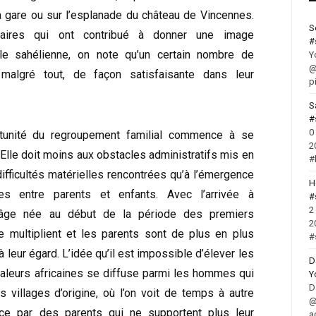
la gare ou sur l’esplanade du château de Vincennes.
S
ulaires qui ont contribué à donner une image
#
iale sahélienne, on note qu’un certain nombre de
Y
@
malgré tout, de façon satisfaisante dans leur
p
S
#
0
tunité du regroupement familial commence à se
2
Elle doit moins aux obstacles administratifs mis en
#
 difficultés matérielles rencontrées qu’à l’émergence
H
ntes entre parents et enfants. Avec l’arrivée à
#
2
’âge née au début de la période des premiers
2
e multiplient et les parents sont de plus en plus
#
à leur égard. L’idée qu’il est impossible d’élever les
D
aleurs africaines se diffuse parmi les hommes qui
Y
D
s villages d’origine, où l’on voit de temps à autre
@
ce par des parents qui ne supportent plus leur
a