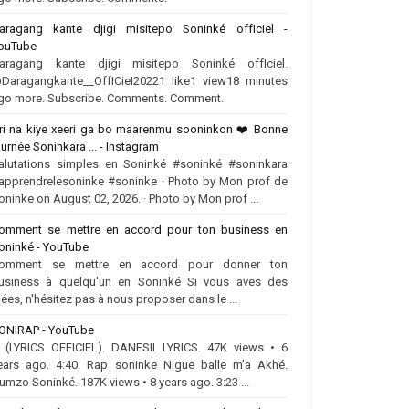
aragang kante djigi misitepo Soninké offIciel -
ouTube
aragang kante djigi misitepo Soninké offIciel.
Daragangkante__OffICieI20221 like1 view18 minutes
go more. Subscribe. Comments. Comment.
ri na kiye xeeri ga bo maarenmu sooninkon ❤️‍ Bonne
ournée Soninkara ... - Instagram
alutations simples en Soninké #soninké #soninkara
apprendrelesoninke #soninke · Photo by Mon prof de
oninke on August 02, 2026. · Photo by Mon prof ...
omment se mettre en accord pour ton business en
oninké - YouTube
omment se mettre en accord pour donner ton
usiness à quelqu'un en Soninké Si vous aves des
dées, n'hésitez pas à nous proposer dans le ...
ONIRAP - YouTube
.. (LYRICS OFFICIEL). DANFSII LYRICS. 47K views • 6
ears ago. 4:40. Rap soninke Nigue balle m'a Akhé.
umzo Soninké. 187K views • 8 years ago. 3:23 ...