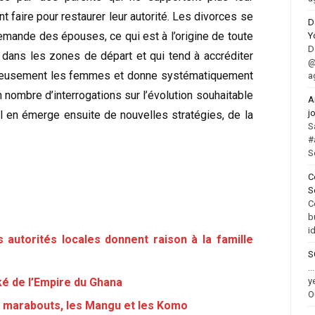
t faire pour restaurer leur autorité. Les divorces se
D
demande des épouses, ce qui est à l’origine de toute
Y
D
dans les zones de départ et qui tend à accréditer
@
trageusement les femmes et donne systématiquement
a
in nombre d’interrogations sur l’évolution souhaitable
A
j
il en émerge ensuite de nouvelles stratégies, de la
S
#
S
C
S
C
b
i
s autorités locales donnent raison à la famille
S
.
y
é de l’Empire du Ghana
O
s marabouts, les Mangu et les Komo