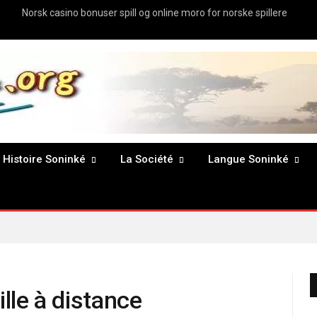
Norsk casino bonuser spill og online moro for norske spillere
Histoire Soninké
La Société
Langue Soninké
ille à distance