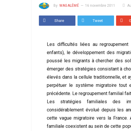
By
WAGALÉMÉ
16 novembre 2011
A
Share
Tweet
Les difficultés liées au regroupement 
enfants), le développement des migrat
poussé les migrants à chercher des solu
émerger des stratégies consistant à cho
élevés dans la cellule traditionnelle, et
perpétuer le système migratoire tout 
précédente. Le regroupement familial fai
Les stratégies familiales des imm
considérablement évolué depuis les ann
cette vague migratoire vers la France. 
familiale coexistent au sein de cette popu