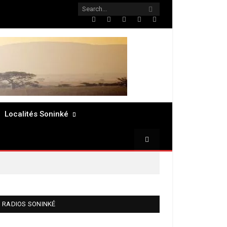
Twitter
Facebook
LinkedIn
Pinterest
RSS
Localités Soninké
RADIOS SONINKÉ