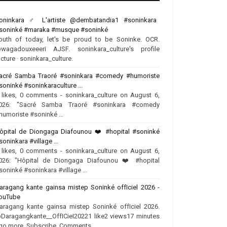
oninkara ‍♂️ L'artiste @dembatandia1 #soninkara
soninké #maraka #musque #soninké
outh of today, let's be proud to be Soninke. OCR.
wagadouxeeeri AJSF. soninkara_culture's profile
icture · soninkara_culture.
acré Samba Traoré #soninkara #comedy #humoriste
soninké #soninkaraculture ...
 likes, 0 comments - soninkara_culture on August 6,
026: "Sacré Samba Traoré #soninkara #comedy
humoriste #soninké ...
ôpital de Diongaga Diafounou ❤️‍ #hopital #soninké
soninkara #village ...
 likes, 0 comments - soninkara_culture on August 6,
026: "Hôpital de Diongaga Diafounou ❤️‍ #hopital
soninké #soninkara #village ...
aragang kante gainsa mistep Soninké offIciel 2026 -
ouTube
aragang kante gainsa mistep Soninké offIciel 2026.
Daragangkante__OffICieI20221 like2 views17 minutes
go more. Subscribe. Comments.