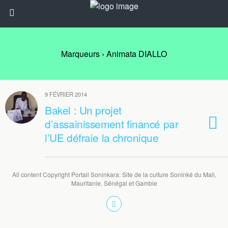
Marqueurs › Animata DIALLO
9 FÉVRIER 2014
Bakel : Un projet
d’assainissement financé par
l’UE défraie la chronique
All content Copyright Portail Soninkara: Site de la culture Soninké du Mali,
Mauritanie, Sénégal et Gambie