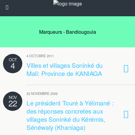
Marqueurs › Bandiougoula
4 OCTOBRE 2011
OCT
4
Villes et villages Soninké du
Mali: Province de KANIAGA
22 NOVEMBRE 2006
NOV
22
Le président Touré à Yélimané :
des réponses concretes aux
villages Soninké du Kérémis,
Sénéwaly (Khaniaga)