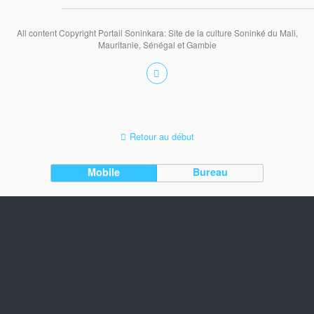
All content Copyright Portail Soninkara: Site de la culture Soninké du Mali,
Mauritanie, Sénégal et Gambie
Retour au début
Mobile
Bureau