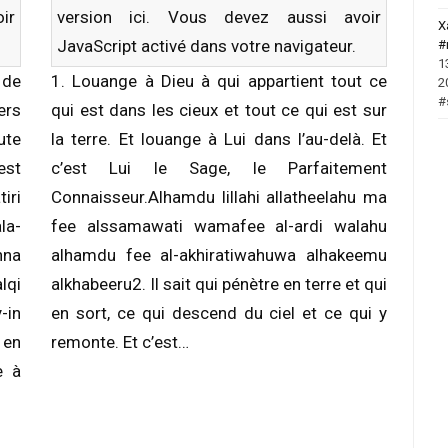
ir
version
ici
. Vous devez aussi avoir
X
JavaScript activé dans votre navigateur.
#
1
 de
1. Louange à Dieu à qui appartient tout ce
2
#
ers
qui est dans les cieux et tout ce qui est sur
ute
la terre. Et louange à Lui dans l’au-delà. Et
est
c’est Lui le Sage, le Parfaitement
iri
Connaisseur.Alhamdu lillahi allatheelahu ma
la-
fee alssamawati wamafee al-ardi walahu
hna
alhamdu fee al-akhiratiwahuwa alhakeemu
lqi
alkhabeeru2. Il sait qui pénètre en terre et qui
-in
en sort, ce qui descend du ciel et ce qui y
 en
remonte. Et c’est…
e à