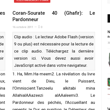
TÉLÉCHARGEMENT CORAN
es
Coran-Sourate 40 (Ghafir): Le
Pardonneur
16 octobre 2011
0
N
ion
Clip audio : Le lecteur Adobe Flash (version
n
30
 de
9 ou plus) est nécessaire pour la lecture de
re
ce clip audio. Téléchargez la dernière
ir
version
ici
. Vous devez aussi avoir
JavaScript activé dans votre navigateur.
ion
1. Ha, Mim.Ha-meem2. La révélation du livre
ux,
vient de Dieu, le Puissant,
ina
l’Omniscient.Tanzeelu alkitabi mina
les
AllahialAAazeezi alAAaleemi3. Le
ent
Pardonneur des péchés, l’Accueillant au
des
repentir, le Dur en punition, le Détenteur des