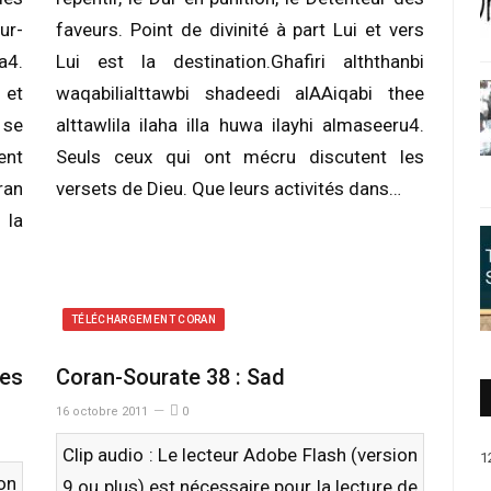
ur-
faveurs. Point de divinité à part Lui et vers
a4.
Lui est la destination.Ghafiri alththanbi
 et
waqabilialttawbi shadeedi alAAiqabi thee
 se
alttawlila ilaha illa huwa ilayhi almaseeru4.
ent
Seuls ceux qui ont mécru discutent les
an
versets de Dieu. Que leurs activités dans…
la
TÉLÉCHARGEMENT CORAN
es
Coran-Sourate 38 : Sad
16 octobre 2011
0
Clip audio : Le lecteur Adobe Flash (version
1
ion
9 ou plus) est nécessaire pour la lecture de