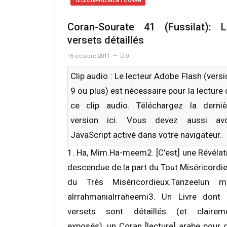
TÉLÉCHARGEMENT CORAN
Coran-Sourate 41 (Fussilat): L
versets détaillés
16 octobre 2011
0
Clip audio : Le lecteur Adobe Flash (vers
9 ou plus) est nécessaire pour la lecture
ce clip audio. Téléchargez la derniè
version
ici
. Vous devez aussi avo
JavaScript activé dans votre navigateur.
1. Ha, Mim.Ha-meem2. [C’est] une Révélat
descendue de la part du Tout Miséricordie
du Très Miséricordieux.Tanzeelun m
alrrahmanialrraheemi3. Un Livre dont 
versets sont détaillés (et clairem
exposés), un Coran [lecture] arabe pour 