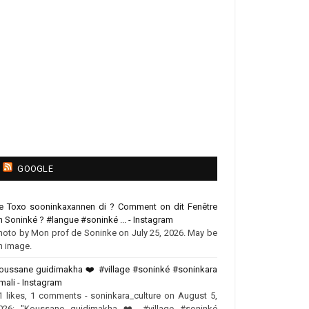
GOOGLE
e Toxo sooninkaxannen di ? Comment on dit Fenêtre
n Soninké ? #langue #soninké ... - Instagram
hoto by Mon prof de Soninke on July 25, 2026. May be
n image.
oussane guidimakha ❤️‍ #village #soninké #soninkara
mali - Instagram
1 likes, 1 comments - soninkara_culture on August 5,
026: "Koussane guidimakha ❤️‍ #village #soninké