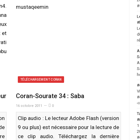
n4.
#
mustaqeemin
nna
L
#
eux
L
 et
d
r
ati
bu
A
S
A
S
h
TÉLÉCHARGEMENT CORAN
#
V
eur
Coran-Sourate 34 : Saba
#
এ
16 octobre 2011
0
T
ion
Clip audio : Le lecteur Adobe Flash (version
#
1
 de
9 ou plus) est nécessaire pour la lecture de
2
re
ce clip audio. Téléchargez la dernière
#