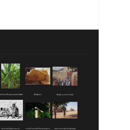
griculture-soninke
divers
fetes-soninke
gory-diafounou
outils-traditionnels-
parc-niokolo-koba