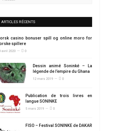
ARTICLES RÉCENTS
orsk casino bonuser spill og online moro for
orske spillere
 avril 2020
0
Dessin animé Soninké – La
légende de l’empire du Ghana
12 mars 2019
0
Publication de trois livres en
langue SONINKE
5 mars 2019
0
FISO – Festival SONINKE de DAKAR