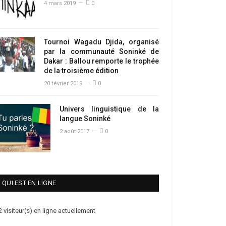
4 mars 2019
0
Tournoi Wagadu Djida, organisé
par la communauté Soninké de
Dakar : Ballou remporte le trophée
de la troisième édition
20 février 2019
0
Univers linguistique de la
langue Soninké
2 août 2017
0
QUI EST EN LIGNE
2 visiteur(s) en ligne actuellement