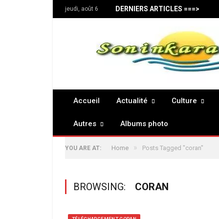
DERNIERS ARTICLES ===>
jeudi, août 6
Accueil
Actualité
Culture
Autres
Albums photo
»
Home
Posts Tagged "coran"
YOU ARE AT:
BROWSING:
CORAN