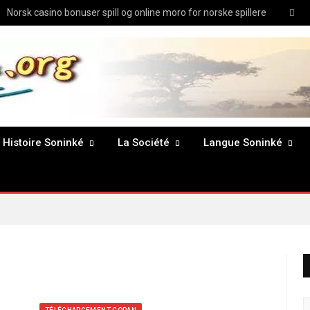
Twit
Norsk casino bonuser spill og online moro for norske spillere
Histoire Soninké
La Société
Langue Soninké