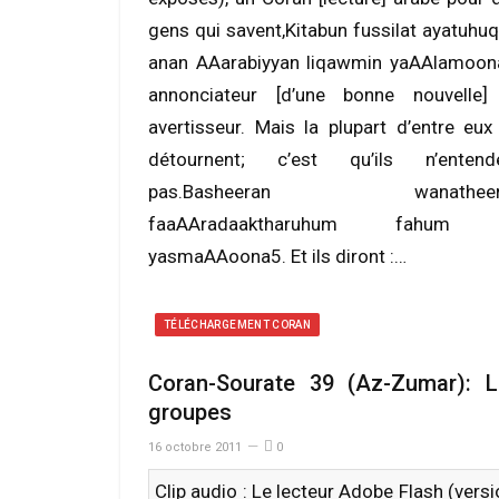
gens qui savent,Kitabun fussilat ayatuhuq
anan AAarabiyyan liqawmin yaAAlamoon
annonciateur [d’une bonne nouvelle]
avertisseur. Mais la plupart d’entre eux
détournent; c’est qu’ils n’entend
pas.Basheeran wanatheer
faaAAradaaktharuhum fahum 
yasmaAAoona5. Et ils diront :…
TÉLÉCHARGEMENT CORAN
Coran-Sourate 39 (Az-Zumar): L
groupes
16 octobre 2011
0
Clip audio : Le lecteur Adobe Flash (vers