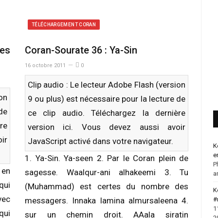
TÉLÉCHARGEMENT CORAN
Les
Coran-Sourate 36 : Ya-Sin
16 octobre 2011
0
Clip audio : Le lecteur Adobe Flash (version
ion
9 ou plus) est nécessaire pour la lecture de
 de
ce clip audio. Téléchargez la dernière
re
version
ici
. Vous devez aussi avoir
ir
JavaScript activé dans votre navigateur.
K
e
1. Ya-Sin. Ya-seen 2. Par le Coran plein de
P
en
sagesse. Waalqur-ani alhakeemi 3. Tu
a
qui
(Muhammad) est certes du nombre des
K
ec
#
messagers. Innaka lamina almursaleena 4.
1
qui
sur un chemin droit. AAala siratin
2