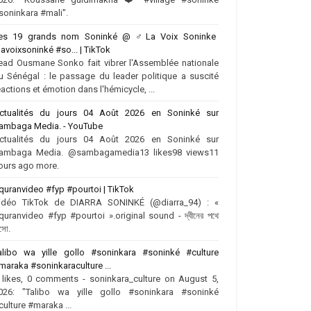
soninkara #mali".
es 19 grands nom Soninké @ ‍♂️La Voix Soninke
lavoixsoninké #so... | TikTok
ead Ousmane Sonko fait vibrer l'Assemblée nationale
u Sénégal : le passage du leader politique a suscité
éactions et émotion dans l'hémicycle, ...
ctualités du jours 04 Août 2026 en Soninké sur
ambaga Media. - YouTube
ctualités du jours 04 Août 2026 en Soninké sur
ambaga Media. @sambagamedia13 likes98 views11
ours ago more.
quranvideo #fyp #pourtoi | TikTok
idéo TikTok de DIARRA SONINKÉ (@diarra_94) : «
quranvideo #fyp #pourtoi ».original sound - দ্বীনের পথে
সো.
alibo wa yille gollo #soninkara #soninké #culture
maraka #soninkaraculture ...
 likes, 0 comments - soninkara_culture on August 5,
026: "Talibo wa yille gollo #soninkara #soninké
culture #maraka ...