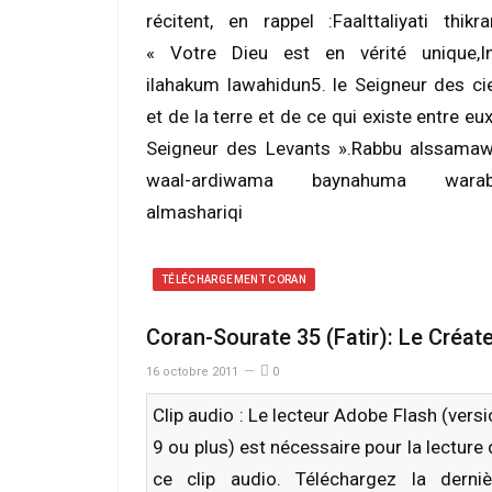
récitent, en rappel :Faalttaliyati thikra
« Votre Dieu est en vérité unique,I
ilahakum lawahidun5. le Seigneur des ci
et de la terre et de ce qui existe entre eux
Seigneur des Levants ».Rabbu alssamaw
waal-ardiwama baynahuma warab
almashariqi
TÉLÉCHARGEMENT CORAN
Coran-Sourate 35 (Fatir): Le Créat
16 octobre 2011
0
Clip audio : Le lecteur Adobe Flash (vers
9 ou plus) est nécessaire pour la lecture
ce clip audio. Téléchargez la derniè