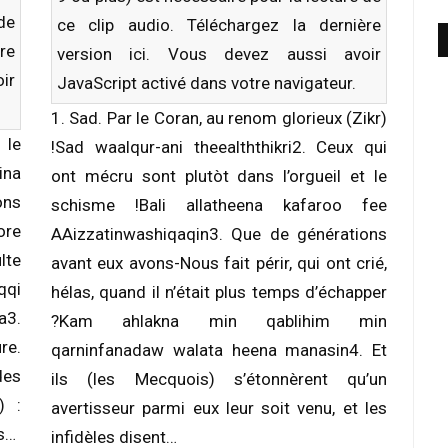
 de
ce clip audio. Téléchargez la dernière
re
version
ici
. Vous devez aussi avoir
ir
JavaScript activé dans votre navigateur.
1. Sad. Par le Coran, au renom glorieux (Zikr)
 le
!Sad waalqur-ani theealththikri2. Ceux qui
ina
ont mécru sont plutòt dans l’orgueil et le
ons
schisme !Bali allatheena kafaroo fee
ore
AAizzatinwashiqaqin3. Que de générations
te
avant eux avons-Nous fait périr, qui ont crié,
qqi
hélas, quand il n’était plus temps d’échapper
a3.
?Kam ahlakna min qablihim min
re.
qarninfanadaw walata heena manasin4. Et
es
ils (les Mecquois) s’étonnèrent qu’un
) :
avertisseur parmi eux leur soit venu, et les
us…
infidèles disent…