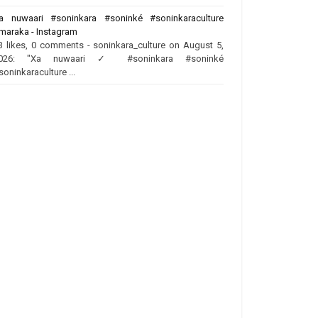
a nuwaari #soninkara #soninké #soninkaraculture
maraka - Instagram
3 likes, 0 comments - soninkara_culture on August 5,
026: "Xa nuwaari ✓ #soninkara #soninké
soninkaraculture ...