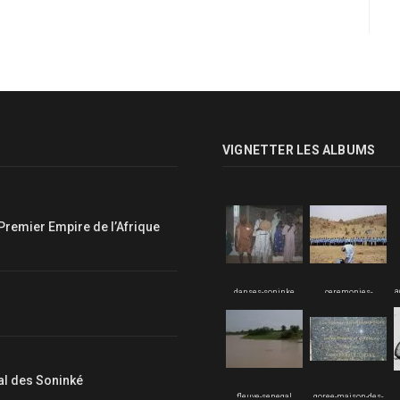
VIGNETTER LES ALBUMS
Premier Empire de l’Afrique
a
danses-soninke
ceremonies-
soninke
nal des Soninké
fleuve-senegal
goree-maison-des-