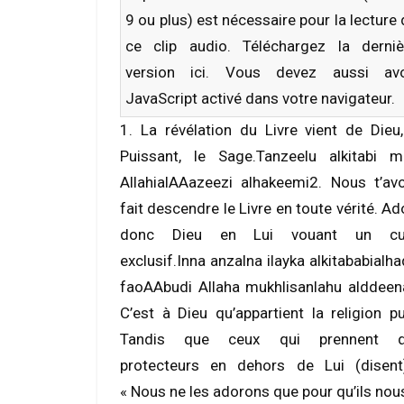
9 ou plus) est nécessaire pour la lecture
ce clip audio. Téléchargez la derniè
version
ici
. Vous devez aussi avo
JavaScript activé dans votre navigateur.
1. La révélation du Livre vient de Dieu,
Puissant, le Sage.Tanzeelu alkitabi m
AllahialAAazeezi alhakeemi2. Nous t’av
fait descendre le Livre en toute vérité. Ad
donc Dieu en Lui vouant un cul
exclusif.Inna anzalna ilayka alkitababialha
faoAAbudi Allaha mukhlisanlahu alddeen
C’est à Dieu qu’appartient la religion pu
Tandis que ceux qui prennent d
protecteurs en dehors de Lui (disent
« Nous ne les adorons que pour qu’ils no