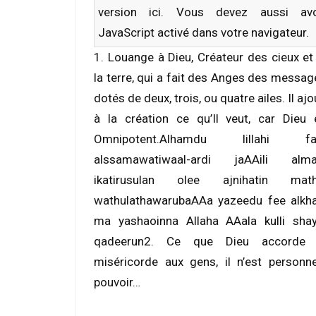
version
ici
. Vous devez aussi avo
JavaScript activé dans votre navigateur.
1. Louange à Dieu, Créateur des cieux et
la terre, qui a fait des Anges des messag
dotés de deux, trois, ou quatre ailes. Il ajo
à la création ce qu’Il veut, car Dieu 
Omnipotent.Alhamdu lillahi fat
alssamawatiwaal-ardi jaAAili alma
ikatirusulan olee ajnihatin mat
wathulathawarubaAAa yazeedu fee alkha
ma yashaoinna Allaha AAala kulli shay
qadeerun2. Ce que Dieu accorde
miséricorde aux gens, il n’est personn
pouvoir…