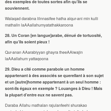
des exemples de toutes sortes afin qu’ils se
souviennent.
Walaqad darabna lilnnasifee hatha alqur-ani min kulli
mathalin laAAallahumyatathakkaroona
28. Un Coran [en langue]arabe, dénué de tortuosité,
afin qu’ils soient pieux !
Qur-anan AAarabiyyan ghayra theeAAiwajin
laAAallahum yattaqoona
29. Dieu a cité comme parabole un homme
appartenant à des associés se querellant à son sujet
et un [autre]homme appartenant à un seul homme :
sont-ils égaux en exemple ? Louanges à Dieu ! Mais
la plupart d’entre eux ne savent pas.
Daraba Allahu mathalan rajulanfeehi shurakao