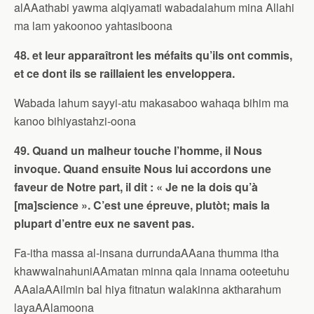
alAAathabi yawma alqiyamati wabadalahum mina Allahi
ma lam yakoonoo yahtasiboona
48. et leur apparaîtront les méfaits qu’ils ont commis,
et ce dont ils se raillaient les enveloppera.
Wabada lahum sayyi-atu makasaboo wahaqa bihim ma
kanoo bihiyastahzi-oona
49. Quand un malheur touche l’homme, il Nous
invoque. Quand ensuite Nous lui accordons une
faveur de Notre part, il dit : « Je ne la dois qu’à
[ma]science ». C’est une épreuve, plutòt; mais la
plupart d’entre eux ne savent pas.
Fa-itha massa al-insana durrundaAAana thumma itha
khawwalnahuniAAmatan minna qala innama ooteetuhu
AAalaAAilmin bal hiya fitnatun walakinna aktharahum
layaAAlamoona