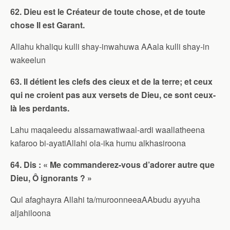
62. Dieu est le Créateur de toute chose, et de toute
chose Il est Garant.
Allahu khaliqu kulli shay-inwahuwa AAala kulli shay-in
wakeelun
63. Il détient les clefs des cieux et de la terre; et ceux
qui ne croient pas aux versets de Dieu, ce sont ceux-
là les perdants.
Lahu maqaleedu alssamawatiwaal-ardi waallatheena
kafaroo bi-ayatiAllahi ola-ika humu alkhasiroona
64. Dis : « Me commanderez-vous d’adorer autre que
Dieu, Ô ignorants ? »
Qul afaghayra Allahi ta/muroonneeaAAbudu ayyuha
aljahiloona