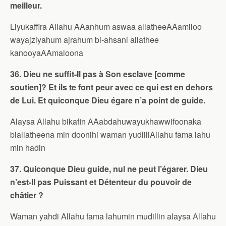
meilleur.
Liyukaffira Allahu AAanhum aswaa allatheeAAamiloo
wayajziyahum ajrahum bi-ahsani allathee
kanooyaAAmaloona
36. Dieu ne suffit-Il pas à Son esclave [comme
soutien]? Et ils te font peur avec ce qui est en dehors
de Lui. Et quiconque Dieu égare n’a point de guide.
Alaysa Allahu bikafin AAabdahuwayukhawwifoonaka
biallatheena min doonihi waman yudliliAllahu fama lahu
min hadin
37. Quiconque Dieu guide, nul ne peut l’égarer. Dieu
n’est-Il pas Puissant et Détenteur du pouvoir de
châtier ?
Waman yahdi Allahu fama lahumin mudillin alaysa Allahu