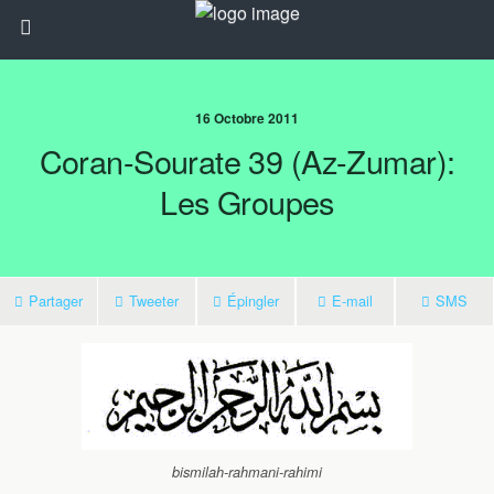
16 Octobre 2011
Coran-Sourate 39 (Az-Zumar):
Les Groupes
Partager
Tweeter
Épingler
E-mail
SMS
bismilah-rahmani-rahimi