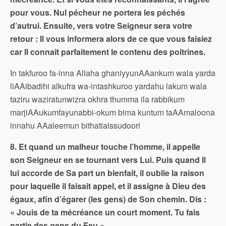
pour vous. Nul pécheur ne portera les péchés
d’autrui. Ensuite, vers votre Seigneur sera votre
retour : Il vous informera alors de ce que vous faisiez
car Il connaît parfaitement le contenu des poitrines.
In takfuroo fa-inna Allaha ghaniyyunAAankum wala yarda
liAAibadihi alkufra wa-intashkuroo yardahu lakum wala
taziru waziratunwizra okhra thumma ila rabbikum
marjiAAukumfayunabbi-okum bima kuntum taAAmaloona
innahu AAaleemun bithatialssudoori
8. Et quand un malheur touche l’homme, il appelle
son Seigneur en se tournant vers Lui. Puis quand Il
lui accorde de Sa part un bienfait, il oublie la raison
pour laquelle il faisait appel, et il assigne à Dieu des
égaux, afin d’égarer (les gens) de Son chemin. Dis :
« Jouis de ta mécréance un court moment. Tu fais
partie des gens du Feu ».