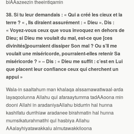
biAAazeezin theeintiqamin
38. Si tu leur demandais : « Qui a créé les cieux et la
terre ? « , Ils diraient assurément : « Dieu ». Dis :
« Voyez-vous ceux que vous invoquez en dehors de
Dieu; si Dieu me voulait du mal, est-ce que [ces
divinités]pourraient dissiper Son mal ? Ou s’Il me
voulait une miséricorde, pourraient-elles retenir Sa
miséricorde ? » – Dis : « Dieu me suffit : c’est en Lui
que placent leur confiance ceux qui cherchent un
appui »
Wala-in saaltahum man khalaqa alssamawatiwaal-arda
layaqoolunna Allahu qul afaraaytumma tadAAoona min
dooni Allahi in aradaniyaAllahu bidurrin hal hunna
kashifatu durrihiaw aradanee birahmatin hal hunna
mumsikaturahmatihi qul hasbiya Allahu
AAalayhiyatawakkalu almutawakkiloona