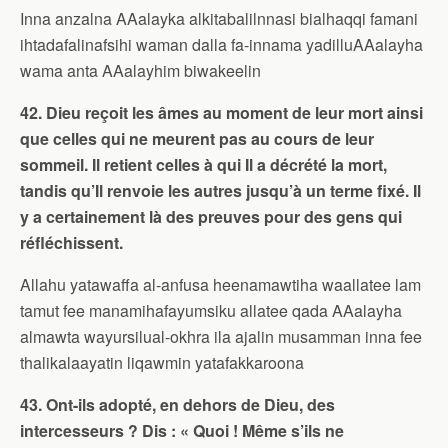
Inna anzalna AAalayka alkitabalilnnasi bialhaqqi famani
ihtadafalinafsihi waman dalla fa-innama yadilluAAalayha
wama anta AAalayhim biwakeelin
42. Dieu reçoit les âmes au moment de leur mort ainsi
que celles qui ne meurent pas au cours de leur
sommeil. Il retient celles à qui Il a décrété la mort,
tandis qu’Il renvoie les autres jusqu’à un terme fixé. Il
y a certainement là des preuves pour des gens qui
réfléchissent.
Allahu yatawaffa al-anfusa heenamawtiha waallatee lam
tamut fee manamihafayumsiku allatee qada AAalayha
almawta wayursilual-okhra ila ajalin musamman inna fee
thalikalaayatin liqawmin yatafakkaroona
43. Ont-ils adopté, en dehors de Dieu, des
intercesseurs ? Dis : « Quoi ! Même s’ils ne