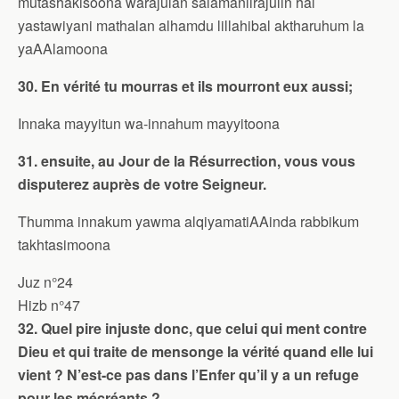
mutashakisoona warajulan salamanlirajulin hal
yastawiyani mathalan alhamdu lillahibal aktharuhum la
yaAAlamoona
30. En vérité tu mourras et ils mourront eux aussi;
Innaka mayyitun wa-innahum mayyitoona
31. ensuite, au Jour de la Résurrection, vous vous
disputerez auprès de votre Seigneur.
Thumma innakum yawma alqiyamatiAAinda rabbikum
takhtasimoona
Juz n°24
Hizb n°47
32. Quel pire injuste donc, que celui qui ment contre
Dieu et qui traite de mensonge la vérité quand elle lui
vient ? N’est-ce pas dans l’Enfer qu’il y a un refuge
pour les mécréants ?