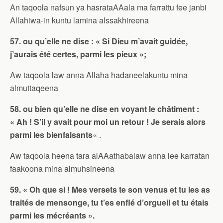
An taqoola nafsun ya hasrataAAala ma farrattu fee janbi
Allahiwa-in kuntu lamina alssakhireena
57. ou qu’elle ne dise : « Si Dieu m’avait guidée,
j’aurais été certes, parmi les pieux »;
Aw taqoola law anna Allaha hadaneelakuntu mina
almuttaqeena
58. ou bien qu’elle ne dise en voyant le châtiment :
« Ah ! S’il y avait pour moi un retour ! Je serais alors
parmi les bienfaisants
« .
Aw taqoola heena tara alAAathabalaw anna lee karratan
faakoona mina almuhsineena
59. « Oh que si ! Mes versets te son venus et tu les as
traités de mensonge, tu t’es enflé d’orgueil et tu étais
parmi les mécréants ».