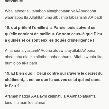
serviteurs
Waallatheena ijtanaboo alttaghootaan yaAAbudooha
waanaboo ila Allahilahumu albushra fabashshir AAibadi
18. qui prêtent l’oreille à la Parole, puis suivent ce
qu’elle contient de meilleur. Ce sont ceux-là que Dieu
a guidés et ce sont eux les doués d’intelligence !
Allatheena yastamiAAoona alqawlafayattabiAAoona
ahsanahu ola-ika allatheenahadahumu Allahu waola-ika
hum oloo al-albabi
19. Et bien quoi ! Celui contre qui s’avère le décret du
châtiment,… est-ce que tu sauves celui qui est dans
le Feu ?
Afaman haqqa AAalayhi kalimatu alAAathabiafaanta
tunqithu man fee alnnari