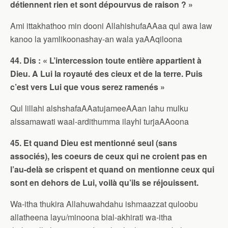
détiennent rien et sont dépourvus de raison ? »
Ami ittakhathoo min dooni AllahishufaAAaa qul awa law
kanoo la yamlikoonashay-an wala yaAAqiloona
44. Dis : « L’intercession toute entière appartient à
Dieu. A Lui la royauté des cieux et de la terre. Puis
c’est vers Lui que vous serez ramenés »
Qul lillahi alshshafaAAatujameeAAan lahu mulku
alssamawati waal-ardithumma ilayhi turjaAAoona
45. Et quand Dieu est mentionné seul (sans
associés), les coeurs de ceux qui ne croient pas en
l’au-delà se crispent et quand on mentionne ceux qui
sont en dehors de Lui, voilà qu’ils se réjouissent.
Wa-itha thukira Allahuwahdahu ishmaazzat quloobu
allatheena layu/minoona bial-akhirati wa-itha