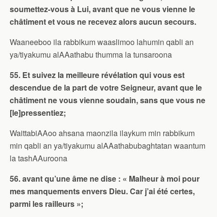
soumettez-vous à Lui, avant que ne vous vienne le
châtiment et vous ne recevez alors aucun secours.
Waaneeboo ila rabbikum waaslimoo lahumin qabli an
ya/tiyakumu alAAathabu thumma la tunsaroona
55. Et suivez la meilleure révélation qui vous est
descendue de la part de votre Seigneur, avant que le
châtiment ne vous vienne soudain, sans que vous ne
[le]pressentiez;
WaittabiAAoo ahsana maonzila ilaykum min rabbikum
min qabli an ya/tiyakumu alAAathabubaghtatan waantum
la tashAAuroona
56. avant qu’une âme ne dise : « Malheur à moi pour
mes manquements envers Dieu. Car j’ai été certes,
parmi les railleurs »;