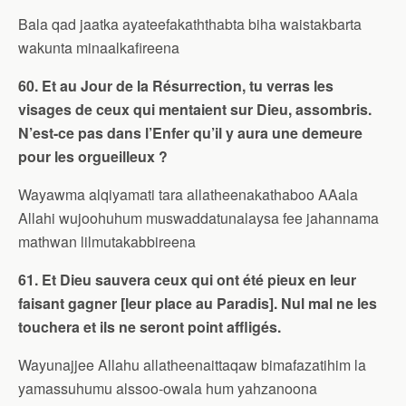
Bala qad jaatka ayateefakaththabta biha waistakbarta
wakunta minaalkafireena
60. Et au Jour de la Résurrection, tu verras les
visages de ceux qui mentaient sur Dieu, assombris.
N’est-ce pas dans l’Enfer qu’il y aura une demeure
pour les orgueilleux ?
Wayawma alqiyamati tara allatheenakathaboo AAala
Allahi wujoohuhum muswaddatunalaysa fee jahannama
mathwan lilmutakabbireena
61. Et Dieu sauvera ceux qui ont été pieux en leur
faisant gagner [leur place au Paradis]. Nul mal ne les
touchera et ils ne seront point affligés.
Wayunajjee Allahu allatheenaittaqaw bimafazatihim la
yamassuhumu alssoo-owala hum yahzanoona