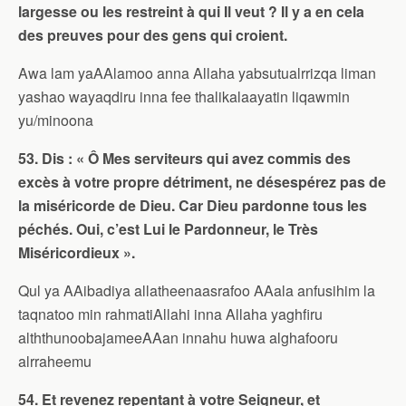
largesse ou les restreint à qui Il veut ? Il y a en cela
des preuves pour des gens qui croient.
Awa lam yaAAlamoo anna Allaha yabsutualrrizqa liman
yashao wayaqdiru inna fee thalikalaayatin liqawmin
yu/minoona
53. Dis : « Ô Mes serviteurs qui avez commis des
excès à votre propre détriment, ne désespérez pas de
la miséricorde de Dieu. Car Dieu pardonne tous les
péchés. Oui, c’est Lui le Pardonneur, le Très
Miséricordieux ».
Qul ya AAibadiya allatheenaasrafoo AAala anfusihim la
taqnatoo min rahmatiAllahi inna Allaha yaghfiru
alththunoobajameeAAan innahu huwa alghafooru
alrraheemu
54. Et revenez repentant à votre Seigneur, et