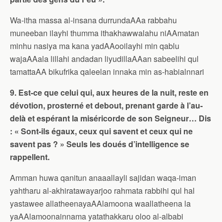
Wa-itha massa al-insana durrundaAAa rabbahu
muneeban ilayhi thumma ithakhawwalahu niAAmatan
minhu nasiya ma kana yadAAooilayhi min qablu
wajaAAala lillahi andadan liyudillaAAan sabeelihi qul
tamattaAA bikufrika qaleelan innaka min as-habialnnari
9. Est-ce que celui qui, aux heures de la nuit, reste en
dévotion, prosterné et debout, prenant garde à l’au-
delà et espérant la miséricorde de son Seigneur… Dis
: « Sont-ils égaux, ceux qui savent et ceux qui ne
savent pas ? » Seuls les doués d’intelligence se
rappellent.
Amman huwa qanitun anaaallayli sajidan waqa-iman
yahtharu al-akhiratawayarjoo rahmata rabbihi qul hal
yastawee allatheenayaAAlamoona waallatheena la
yaAAlamoonainnama yatathakkaru oloo al-albabi