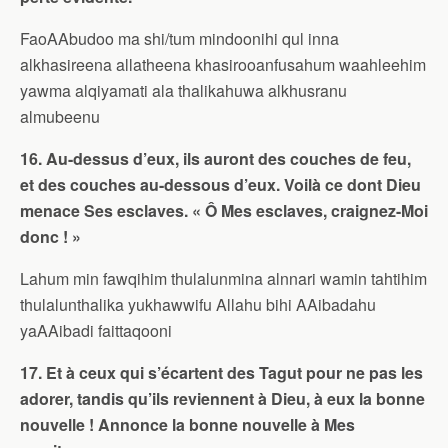
FaoAAbudoo ma shi/tum mindoonihi qul inna
alkhasireena allatheena khasirooanfusahum waahleehim
yawma alqiyamati ala thalikahuwa alkhusranu
almubeenu
16. Au-dessus d’eux, ils auront des couches de feu,
et des couches au-dessous d’eux. Voilà ce dont Dieu
menace Ses esclaves. « Ô Mes esclaves, craignez-Moi
donc ! »
Lahum min fawqihim thulalunmina alnnari wamin tahtihim
thulalunthalika yukhawwifu Allahu bihi AAibadahu
yaAAibadi faittaqooni
17. Et à ceux qui s’écartent des Tagut pour ne pas les
adorer, tandis qu’ils reviennent à Dieu, à eux la bonne
nouvelle ! Annonce la bonne nouvelle à Mes