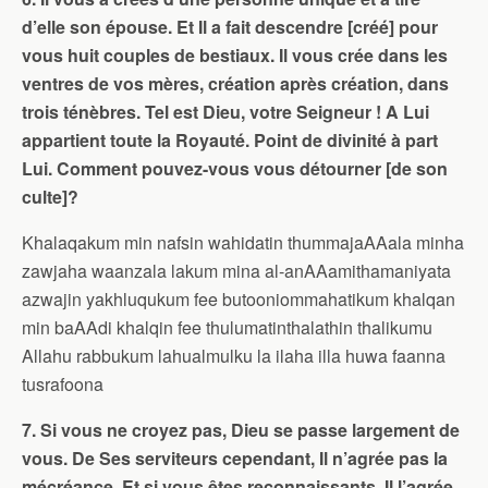
d’elle son épouse. Et Il a fait descendre [créé] pour
vous huit couples de bestiaux. Il vous crée dans les
ventres de vos mères, création après création, dans
trois ténèbres. Tel est Dieu, votre Seigneur ! A Lui
appartient toute la Royauté. Point de divinité à part
Lui. Comment pouvez-vous vous détourner [de son
culte]?
Khalaqakum min nafsin wahidatin thummajaAAala minha
zawjaha waanzala lakum mina al-anAAamithamaniyata
azwajin yakhluqukum fee butooniommahatikum khalqan
min baAAdi khalqin fee thulumatinthalathin thalikumu
Allahu rabbukum lahualmulku la ilaha illa huwa faanna
tusrafoona
7. Si vous ne croyez pas, Dieu se passe largement de
vous. De Ses serviteurs cependant, Il n’agrée pas la
mécréance. Et si vous êtes reconnaissants, Il l’agrée