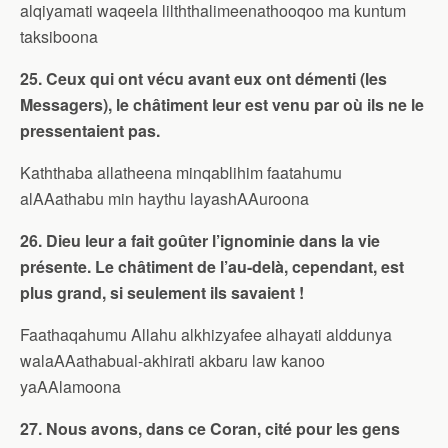
alqiyamati waqeela lilththalimeenathooqoo ma kuntum
taksiboona
25. Ceux qui ont vécu avant eux ont démenti (les
Messagers), le châtiment leur est venu par où ils ne le
pressentaient pas.
Kaththaba allatheena minqablihim faatahumu
alAAathabu min haythu layashAAuroona
26. Dieu leur a fait goûter l’ignominie dans la vie
présente. Le châtiment de l’au-delà, cependant, est
plus grand, si seulement ils savaient !
Faathaqahumu Allahu alkhizyafee alhayati alddunya
walaAAathabual-akhirati akbaru law kanoo
yaAAlamoona
27. Nous avons, dans ce Coran, cité pour les gens