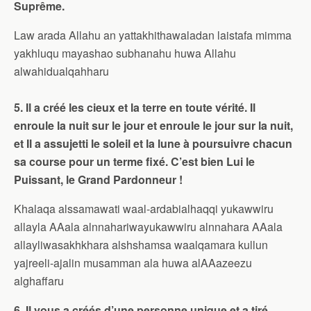
Suprême.
Law arada Allahu an yattakhithawaladan laistafa mimma
yakhluqu mayashao subhanahu huwa Allahu
alwahidualqahharu
5. Il a créé les cieux et la terre en toute vérité. Il
enroule la nuit sur le jour et enroule le jour sur la nuit,
et Il a assujetti le soleil et la lune à poursuivre chacun
sa course pour un terme fixé. C’est bien Lui le
Puissant, le Grand Pardonneur !
Khalaqa alssamawati waal-ardabialhaqqi yukawwiru
allayla AAala alnnahariwayukawwiru alnnahara AAala
allayliwasakhkhara alshshamsa waalqamara kullun
yajreeli-ajalin musamman ala huwa alAAazeezu
alghaffaru
6. Il vous a créés d’une personne unique et a tiré