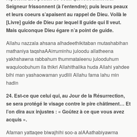
Seigneur frissonnent (à l’entendre); puis leurs peaux
et leurs coeurs s’apaisent au rappel de Dieu. Voilà le
[Livre] guide de Dieu par lequel Il guide qui Il veut.
Mais quiconque Dieu égare n’a point de guide.
Allahu nazzala ahsana alhadeethikitaban mutashabihan
mathaniya taqshaAAirruminhu juloodu allatheena
yakhshawna rabbahum thummataleenu julooduhum
waquloobuhum ila thikri Allahithalika huda Allahi yahdee
bihi man yashaowaman yudlili Allahu fama lahu min
hadin
24. Est-ce que celui qui, au Jour de la Résurrection,
se sera protégé le visage contre le pire châtiment… Et
l’on dira aux injustes : « Goûtez à ce que vous avez
acquis ».
Afaman yattaqee biwajhihi soo-a alAAathabiyawma