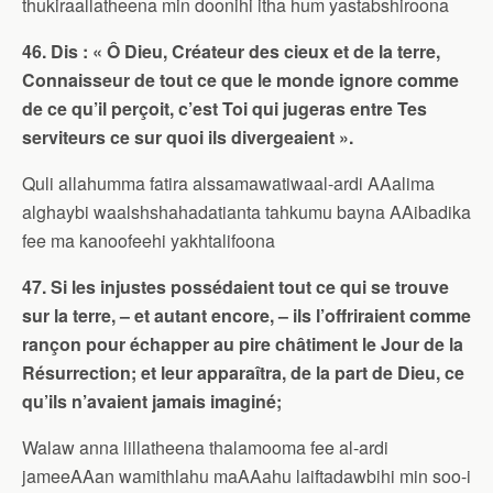
thukiraallatheena min doonihi itha hum yastabshiroona
46. Dis : « Ô Dieu, Créateur des cieux et de la terre,
Connaisseur de tout ce que le monde ignore comme
de ce qu’il perçoit, c’est Toi qui jugeras entre Tes
serviteurs ce sur quoi ils divergeaient ».
Quli allahumma fatira alssamawatiwaal-ardi AAalima
alghaybi waalshshahadatianta tahkumu bayna AAibadika
fee ma kanoofeehi yakhtalifoona
47. Si les injustes possédaient tout ce qui se trouve
sur la terre, – et autant encore, – ils l’offriraient comme
rançon pour échapper au pire châtiment le Jour de la
Résurrection; et leur apparaîtra, de la part de Dieu, ce
qu’ils n’avaient jamais imaginé;
Walaw anna lillatheena thalamooma fee al-ardi
jameeAAan wamithlahu maAAahu laiftadawbihi min soo-i