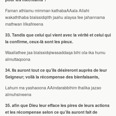
Faman athlamu mimman kathabaAAala Allahi
wakaththaba bialssidqiith jaahu alaysa fee jahannama
mathwan lilkafireena
33. Tandis que celui qui vient avec la vérité et celui qui
la confirme, ceux-là sont les pieux.
Waallathee jaa bialssidqiwasaddaqa bihi ola-ika humu
almuttaqoona
34. Ils auront tout ce qu’ils désireront auprès de leur
Seigneur; voilà la récompense des bienfaisants,
Lahum ma yashaoona AAindarabbihim thalika jazao
almuhsineena
35. afin que Dieu leur efface les pires de leurs actions
et les récompense selon ce qu’ils auront fait de