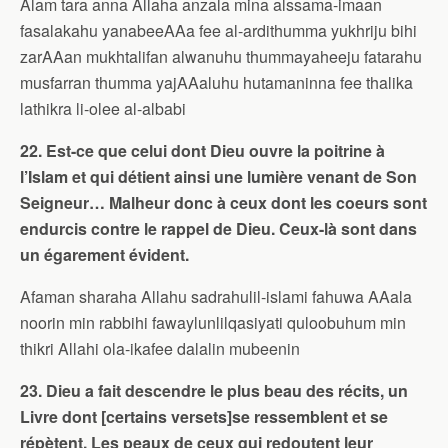
Alam tara anna Allaha anzala mina alssama-imaan
fasalakahu yanabeeAAa fee al-ardithumma yukhriju bihi
zarAAan mukhtalifan alwanuhu thummayaheeju fatarahu
musfarran thumma yajAAaluhu hutamaninna fee thalika
lathikra li-olee al-albabi
22. Est-ce que celui dont Dieu ouvre la poitrine à
l’Islam et qui détient ainsi une lumière venant de Son
Seigneur… Malheur donc à ceux dont les coeurs sont
endurcis contre le rappel de Dieu. Ceux-là sont dans
un égarement évident.
Afaman sharaha Allahu sadrahulil-islami fahuwa AAala
noorin min rabbihi fawaylunlilqasiyati quloobuhum min
thikri Allahi ola-ikafee dalalin mubeenin
23. Dieu a fait descendre le plus beau des récits, un
Livre dont [certains versets]se ressemblent et se
répètent. Les peaux de ceux qui redoutent leur