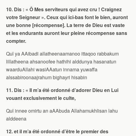
10. Dis : « Ô Mes serviteurs qui avez cru ! Craignez
votre Seigneur ». Ceux qui ici-bas font le bien, auront
une bonne [récompense]. La terre de Dieu est vaste
et les endurants auront leur pleine récompense sans
compter.
Qul ya AAibadi allatheenaamanoo ittaqoo rabbakum
lillatheena ahsanoofee hathihi alddunya hasanatun
waarduAllahi wasiAAatun innama yuwaffa
alssabiroonaajrahum bighayri hisabin
11. Dis : « Il m’a été ordonné d’adorer Dieu en Lui
vouant exclusivement le culte,
Qul innee omirtu an aAAbuda Allahamukhlisan lahu
alddeena
12. et il m’a été ordonné d’être le premier des