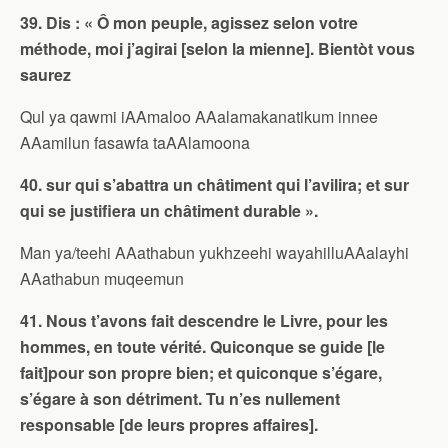
39. Dis : « Ô mon peuple, agissez selon votre
méthode, moi j’agirai [selon la mienne]. Bientòt vous
saurez
Qul ya qawmi iAAmaloo AAalamakanatikum innee
AAamilun fasawfa taAAlamoona
40. sur qui s’abattra un châtiment qui l’avilira; et sur
qui se justifiera un châtiment durable ».
Man ya/teehi AAathabun yukhzeehi wayahilluAAalayhi
AAathabun muqeemun
41. Nous t’avons fait descendre le Livre, pour les
hommes, en toute vérité. Quiconque se guide [le
fait]pour son propre bien; et quiconque s’égare,
s’égare à son détriment. Tu n’es nullement
responsable [de leurs propres affaires].