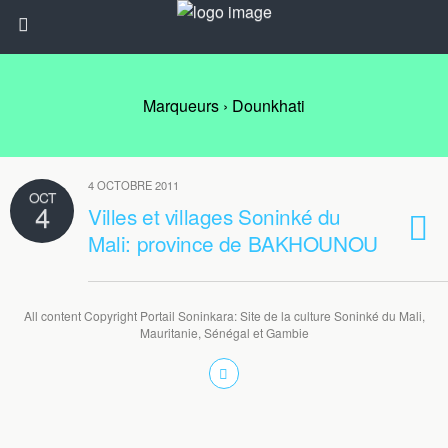
Marqueurs › Dounkhati
4 OCTOBRE 2011
OCT
4
Villes et villages Soninké du
Mali: province de BAKHOUNOU
All content Copyright Portail Soninkara: Site de la culture Soninké du Mali,
Mauritanie, Sénégal et Gambie