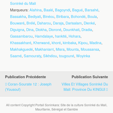
Soninké du Mali
Marqueurs:
Alahina
,
Baalé
,
Bagoyndi
,
Bagué
,
Barsahé
,
Bassakha
,
Bediyati
,
Binéou
,
Biribara
,
Bohondé
,
Boula
,
Bouwaré
,
Brélé
,
Daharou
,
Daraja
,
Darisalam
,
Dienké
,
Diguigna
,
Dina
,
Diokha
,
Dioroné
,
Dounkhati
,
Dradia
,
Gassambarou
,
Hamdalaye
,
hankité
,
Hohara
,
Khassakharé
,
Kherwané
,
khoré
,
kimbaka
,
Kipou
,
Madina
,
Makhakguedé
,
Makhaniarri
,
Misra
,
Mounta
,
Moussansa
,
Saamé
,
Samouraty
,
Sikhélou
,
tougouné
,
Woyinka
Publication Précédente
Publication Suivante
Coran-Sourate 12 : Joseph
Villes Et Villages Soninké Du
(Yousouf)
Mali: Province Du KINGUI
All content Copyright Portail Soninkara: Site de la culture Soninké du Mali,
Mauritanie, Sénégal et Gambie