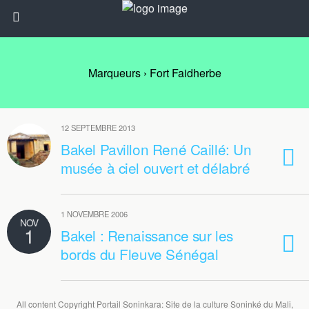
Marqueurs › Fort Faidherbe
12 SEPTEMBRE 2013
Bakel Pavillon René Caillé: Un
musée à ciel ouvert et délabré
1 NOVEMBRE 2006
NOV
1
Bakel : Renaissance sur les
bords du Fleuve Sénégal
All content Copyright Portail Soninkara: Site de la culture Soninké du Mali,