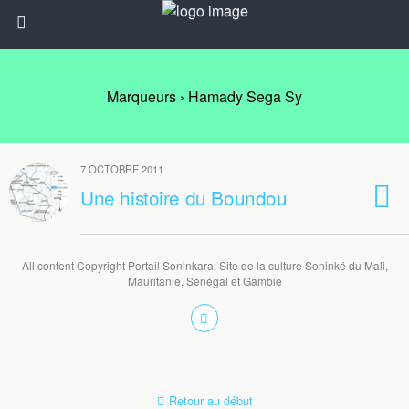
Marqueurs › Hamady Sega Sy
7 OCTOBRE 2011
Une histoire du Boundou
All content Copyright Portail Soninkara: Site de la culture Soninké du Mali,
Mauritanie, Sénégal et Gambie
Retour au début