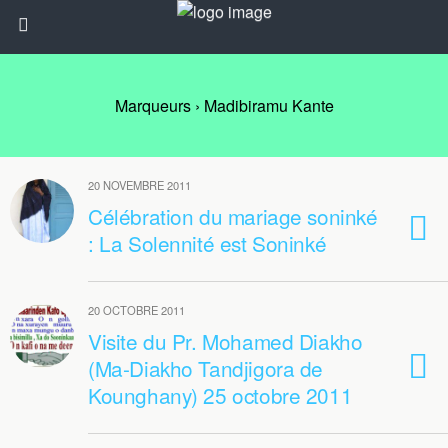
Marqueurs › Madibiramu Kante
20 NOVEMBRE 2011
Célébration du mariage soninké
: La Solennité est Soninké
20 OCTOBRE 2011
Visite du Pr. Mohamed Diakho
(Ma-Diakho Tandjigora de
Kounghany) 25 octobre 2011