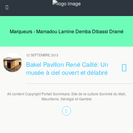
Marqueurs › Mamadou Lamine Demba Dibassi Dramé
12 SEPTEMBRE 2013
Bakel Pavillon René Caillé: Un
musée à ciel ouvert et délabré
All content Copyright Portail Soninkara: Site de la culture Soninké du Mali,
Mauritanie, Sénégal et Gambie