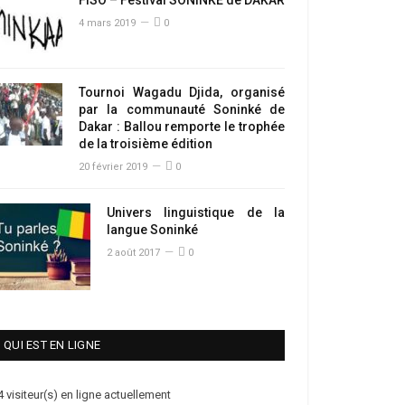
4 mars 2019
0
Tournoi Wagadu Djida, organisé
par la communauté Soninké de
Dakar : Ballou remporte le trophée
de la troisième édition
20 février 2019
0
Univers linguistique de la
langue Soninké
2 août 2017
0
QUI EST EN LIGNE
4 visiteur(s) en ligne actuellement