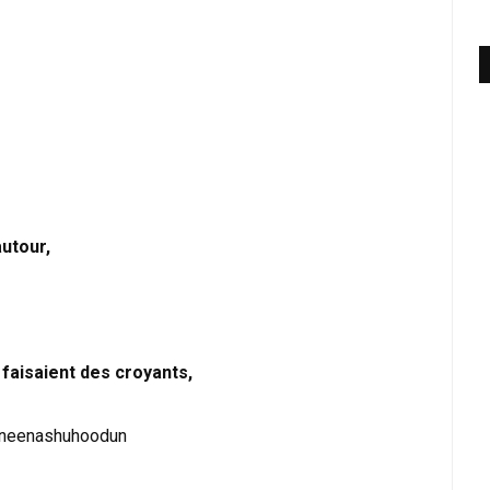
autour,
s faisaient des croyants,
ineenashuhoodun