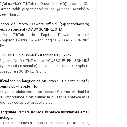
0 j'aime,Vidéo TikTok de Queen Narr ♥️ (@queennarr0) :
 Amna sakh ginger pépé sauce @Prince Soninké &
ueen Naar ...
idéos de Papito Diawara officiel (@papitodiawara)
vec son original - DIABY SONINKÉ STM
idéo TikTok de Papito Diawara officiel
@papitodiawara) : « ».son original - DIABY SONINKÉ
TM.
OUSSOUF EN SONINKÉ - #soninkara | TikTok
4 j'aime,Vidéo TikTok de YOUSSOUF EN SONINKÉ
@youssouf.en.soninke) : « #soninkara ».Prophète
oussouf en SONINKÉ Partii ...
fficialiser les langues en Mauritanie : Un acte d'unité |
ourmo Lô - Rapide Info
nalyse et plaidoyer du professeur Gourmo Abdoul Lô
ur l'importance d'officialiser le pulaar, le soninké et le
olof aux côtés de l'arabe lors du ...
iangounte Camara #village #soninké #soninkara #mali
 Instagram
 likes, 2 comments - soninkara_culture on August 8,