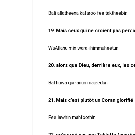
Bali allatheena kafaroo fee taktheebin
19. Mais ceux qui ne croient pas persi
WaAllahu min wara-ihimmuheetun
20. alors que Dieu, derrière eux, les 
Bal huwa qur-anun majeedun
21. Mais c’est plutòt un Coran glorifié
Fee lawhin mahfoothin
22. préservé sur une Tablette (auprès