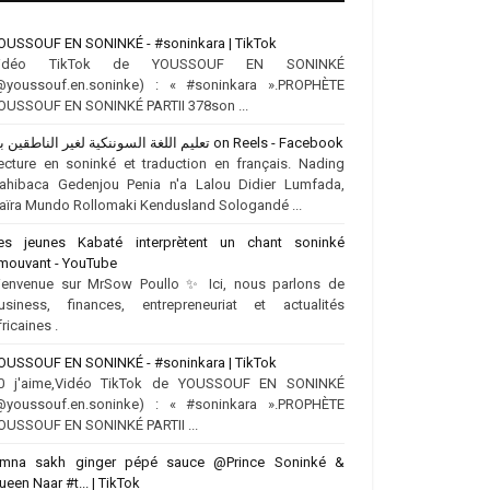
OUSSOUF EN SONINKÉ - #soninkara | TikTok
idéo TikTok de YOUSSOUF EN SONINKÉ
@youssouf.en.soninke) : « #soninkara ».PROPHÈTE
OUSSOUF EN SONINKÉ PARTII 378son ...
تعليم اللغة السوننكية لغير الناطقين بها on Reels - Facebook
ecture en soninké et traduction en français. Nading
ahibaca Gedenjou Penia n'a Lalou Didier Lumfada,
aïra Mundo Rollomaki Kendusland Sologandé ...
es jeunes Kabaté interprètent un chant soninké
mouvant - YouTube
ienvenue sur MrSow Poullo ✨ Ici, nous parlons de
usiness, finances, entrepreneuriat et actualités
fricaines .
OUSSOUF EN SONINKÉ - #soninkara | TikTok
0 j'aime,Vidéo TikTok de YOUSSOUF EN SONINKÉ
@youssouf.en.soninke) : « #soninkara ».PROPHÈTE
OUSSOUF EN SONINKÉ PARTII ...
mna sakh ginger pépé sauce @Prince Soninké &
ueen Naar #t... | TikTok