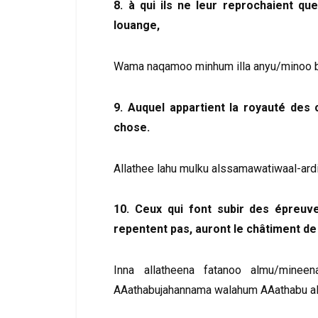
8. à qui ils ne leur reprochaient qu
louange,
Wama naqamoo minhum illa anyu/minoo b
9. Auquel appartient la royauté des 
chose.
Allathee lahu mulku alssamawatiwaal-ard
10. Ceux qui font subir des épreuv
repentent pas, auront le châtiment de l
Inna allatheena fatanoo almu/minee
AAathabujahannama walahum AAathabu al