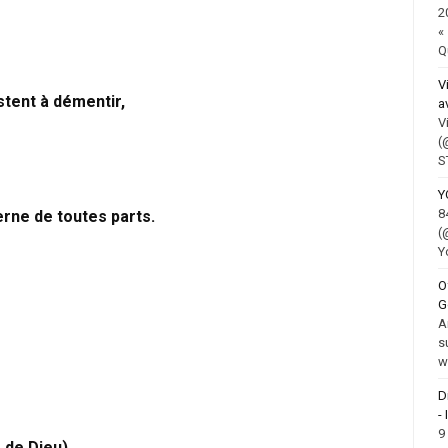
2
«
Q
V
stent à démentir,
a
V
(
S
Y
8
cerne de toutes parts.
(
Y
O
G
A
s
w
D
-
9
 de Dieu).