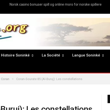
Norsk casino bonuser spill og online moro for norske spillere
Histoire Soninké
La Société
Langue Soninké
»
 Coran
Coran-Sourate 85 (Al-Buruj): Les constellations
Buruj): Les constellations