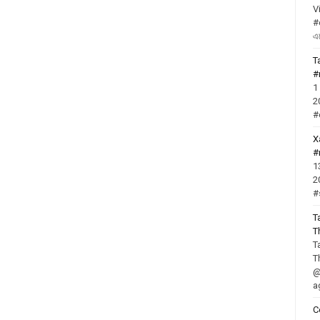
V
#
এ
T
#
1
2
#
X
#
1
2
#
T
T
T
T
@
a
C