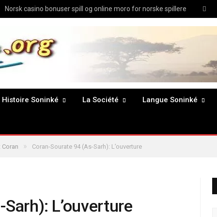
Twit
Norsk casino bonuser spill og online moro for norske spillere
Histoire Soninké
La Société
Langue Soninké
»
 Coran
Coran-Sourate 94 (As-Sarh): L’ouverture
-Sarh): L’ouverture