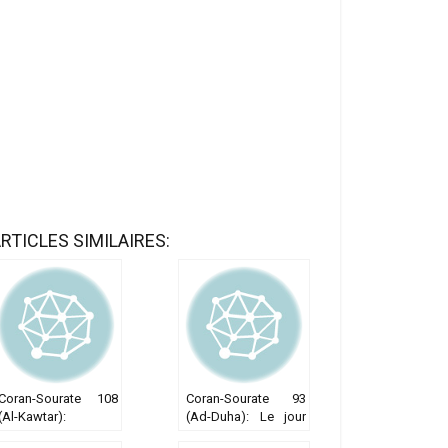
RTICLES SIMILAIRES:
Coran-Sourate 108
Coran-Sourate 93
(Al-Kawtar):
(Ad-Duha): Le jour
L’abondance
montant