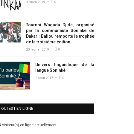
4 mars 2019
0
Tournoi Wagadu Djida, organisé
par la communauté Soninké de
Dakar : Ballou remporte le trophée
de la troisième édition
20 février 2019
0
Univers linguistique de la
langue Soninké
2 août 2017
0
QUI EST EN LIGNE
4 visiteur(s) en ligne actuellement