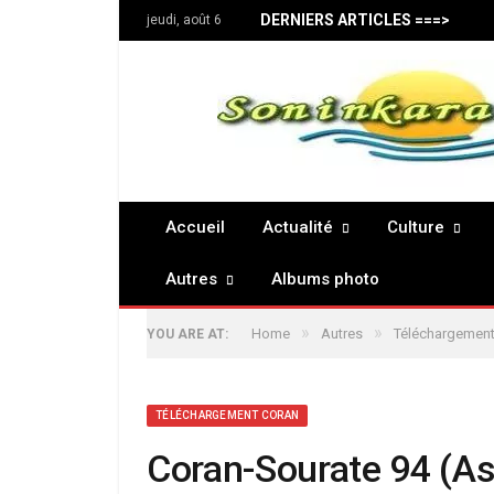
DERNIERS ARTICLES ===>
jeudi, août 6
Accueil
Actualité
Culture
Autres
Albums photo
»
»
Home
Autres
Téléchargement
YOU ARE AT:
TÉLÉCHARGEMENT CORAN
Coran-Sourate 94 (As