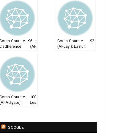
Coran-Sourate 96 :
Coran-Sourate 92
L’adhérence (Al-
(Al-Layl): La nuit
Alaq)
Coran-Sourate 100
(Al-Adiyate): Les
coursiers
GOOGLE