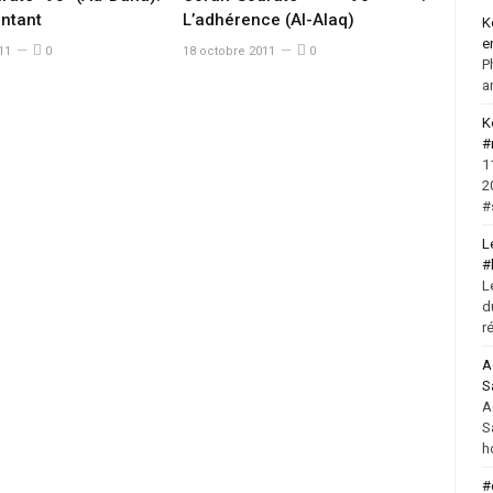
ontant
L’adhérence (Al-Alaq)
K
e
11
0
18 octobre 2011
0
P
a
K
#
1
2
#
L
#
L
d
r
A
S
A
S
h
#