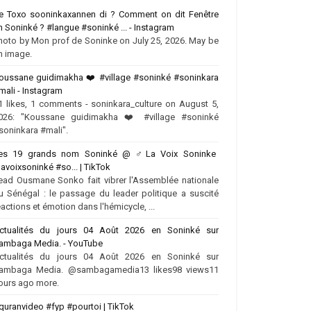
e Toxo sooninkaxannen di ? Comment on dit Fenêtre
n Soninké ? #langue #soninké ... - Instagram
hoto by Mon prof de Soninke on July 25, 2026. May be
n image.
oussane guidimakha ❤️‍ #village #soninké #soninkara
mali - Instagram
1 likes, 1 comments - soninkara_culture on August 5,
026: "Koussane guidimakha ❤️‍ #village #soninké
soninkara #mali".
es 19 grands nom Soninké @ ‍♂️La Voix Soninke
lavoixsoninké #so... | TikTok
ead Ousmane Sonko fait vibrer l'Assemblée nationale
u Sénégal : le passage du leader politique a suscité
éactions et émotion dans l'hémicycle, ...
ctualités du jours 04 Août 2026 en Soninké sur
ambaga Media. - YouTube
ctualités du jours 04 Août 2026 en Soninké sur
ambaga Media. @sambagamedia13 likes98 views11
ours ago more.
quranvideo #fyp #pourtoi | TikTok