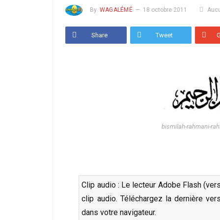
By
WAGALÉMÉ
18 octobre 2011
Auc
Share
Tweet
bismilah-rahmani-rah
Clip audio : Le lecteur Adobe Flash (ver
clip audio. Téléchargez la dernière ve
dans votre navigateur.