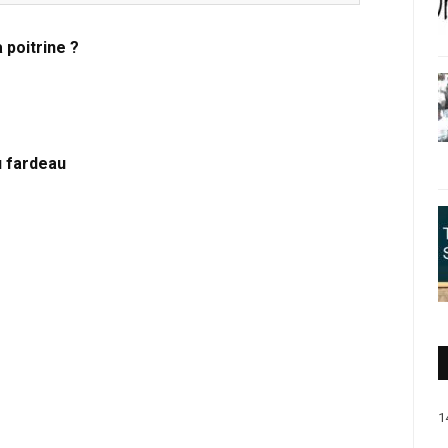
 poitrine ?
u fardeau
1