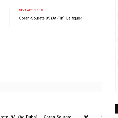
E
NEXT ARTICLE
r
Coran-Sourate 95 (At-Tin): Le figuier
t
rate 93 (Ad-Duha):
Coran-Sourate 96 :