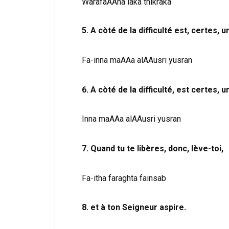
WarafaAAna laka thikraka
5. A còté de la difficulté est, certes, un
Fa-inna maAAa alAAusri yusran
6. A còté de la difficulté, est certes, un
Inna maAAa alAAusri yusran
7. Quand tu te libères, donc, lève-toi,
Fa-itha faraghta fainsab
8. et à ton Seigneur aspire.