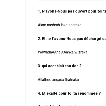
1. N’avons-Nous pas ouvert pour toi ta
Alam nashrah laka sadraka
2. Et ne t’avons-Nous pas déchargé d
WawadaAAna AAanka wizraka
3. qui accablait ton dos ?
Allathee anqada thahraka
4. Et exalté pour toi ta renommée ?