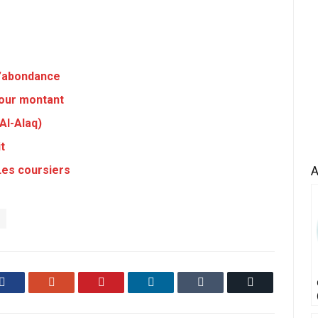
L’abondance
jour montant
Al-Alaq)
t
Les coursiers
A
Facebook
Google+
Pinterest
LinkedIn
Tumblr
Email