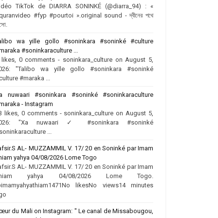
idéo TikTok de DIARRA SONINKÉ (@diarra_94) : «
quranvideo #fyp #pourtoi ».original sound - দ্বীনের পথে
সো.
alibo wa yille gollo #soninkara #soninké #culture
maraka #soninkaraculture ...
 likes, 0 comments - soninkara_culture on August 5,
026: "Talibo wa yille gollo #soninkara #soninké
culture #maraka ...
a nuwaari #soninkara #soninké #soninkaraculture
maraka - Instagram
3 likes, 0 comments - soninkara_culture on August 5,
026: "Xa nuwaari ✓ #soninkara #soninké
soninkaraculture ...
afsir.S AL- MUZZAMMIL V. 17/ 20 en Soninké par Imam
hiam yahya 04/08/2026 Lome Togo
afsir.S AL- MUZZAMMIL V. 17/ 20 en Soninké par Imam
hiam yahya 04/08/2026 Lome Togo.
imamyahyathiam1471No likesNo views14 minutes
go
œur du Mali on Instagram: " Le canal de Missabougou,