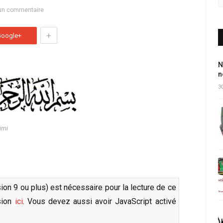
un commentaire
+
Google+
N
n
30
imi
sion 9 ou plus) est nécessaire pour la lecture de ce
rsion
ici
. Vous devez aussi avoir JavaScript activé