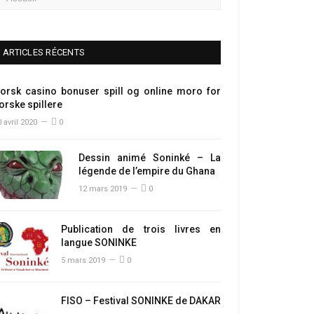
ARTICLES RÉCENTS
orsk casino bonuser spill og online moro for
orske spillere
 avril 2020
0
Dessin animé Soninké – La
légende de l’empire du Ghana
12 mars 2019
0
Publication de trois livres en
langue SONINKE
5 mars 2019
0
FISO – Festival SONINKE de DAKAR