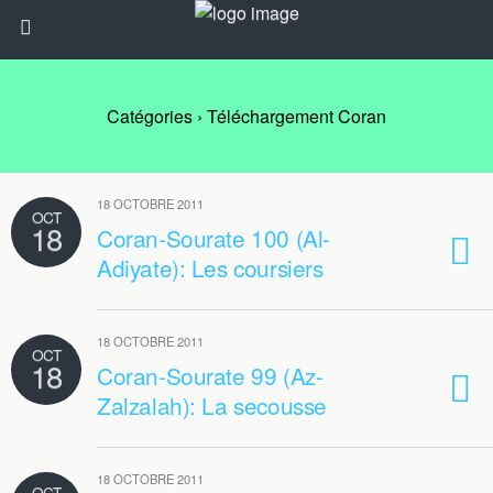
Catégories ›
Téléchargement Coran
18 OCTOBRE 2011
OCT
18
Coran-Sourate 100 (Al-
Adiyate): Les coursiers
18 OCTOBRE 2011
OCT
18
Coran-Sourate 99 (Az-
Zalzalah): La secousse
18 OCTOBRE 2011
OCT