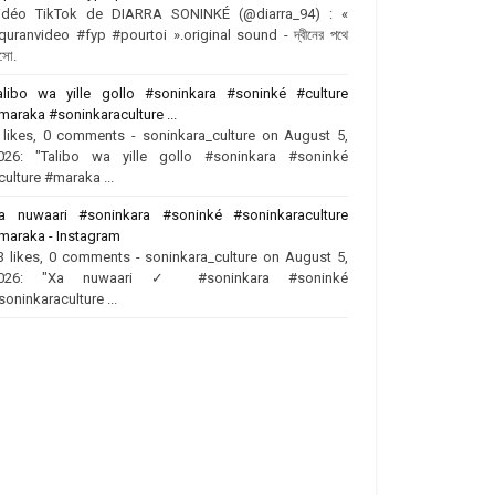
idéo TikTok de DIARRA SONINKÉ (@diarra_94) : «
quranvideo #fyp #pourtoi ».original sound - দ্বীনের পথে
সো.
alibo wa yille gollo #soninkara #soninké #culture
maraka #soninkaraculture ...
 likes, 0 comments - soninkara_culture on August 5,
026: "Talibo wa yille gollo #soninkara #soninké
culture #maraka ...
a nuwaari #soninkara #soninké #soninkaraculture
maraka - Instagram
3 likes, 0 comments - soninkara_culture on August 5,
026: "Xa nuwaari ✓ #soninkara #soninké
soninkaraculture ...