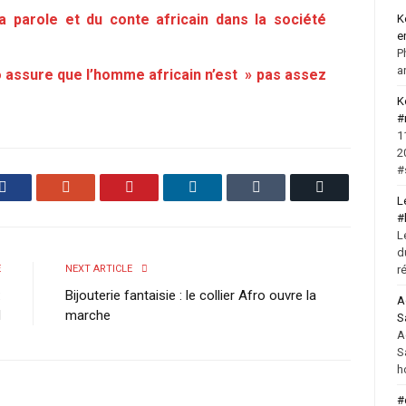
a parole et du conte africain dans la société
K
e
P
a
assure que l’homme africain n’est » pas assez
K
#
1
2
#
Facebook
Google+
Pinterest
LinkedIn
Tumblr
Email
L
#
L
d
r
E
NEXT ARTICLE
:
Bijouterie fantaisie : le collier Afro ouvre la
A
l
marche
S
A
S
h
#