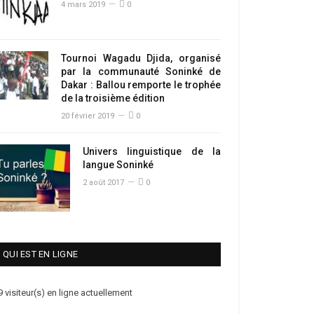
4 mars 2019
0
Tournoi Wagadu Djida, organisé
par la communauté Soninké de
Dakar : Ballou remporte le trophée
de la troisième édition
20 février 2019
0
Univers linguistique de la
langue Soninké
2 août 2017
0
QUI EST EN LIGNE
9 visiteur(s) en ligne actuellement