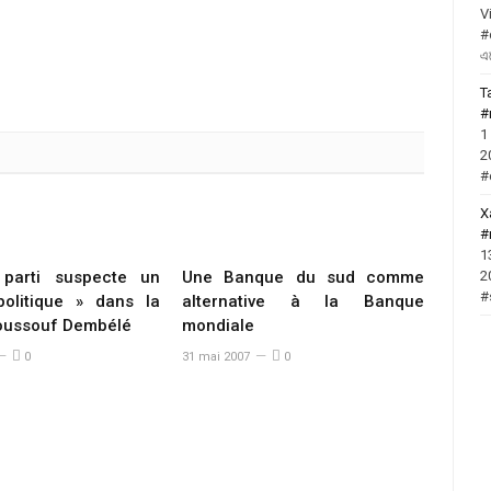
V
#
এ
T
#
1
2
#
X
#
1
2
 parti suspecte un
Une Banque du sud comme
#
olitique » dans la
alternative à la Banque
oussouf Dembélé
mondiale
0
31 mai 2007
0