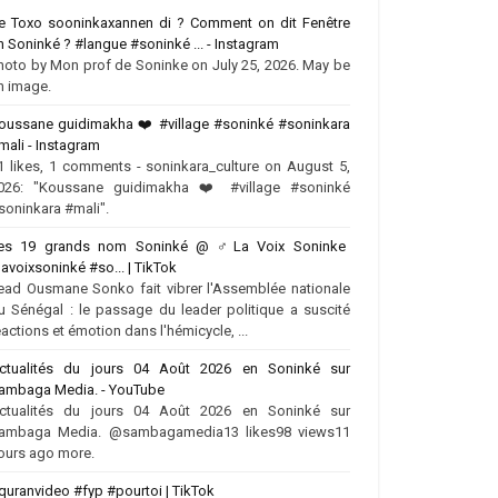
e Toxo sooninkaxannen di ? Comment on dit Fenêtre
n Soninké ? #langue #soninké ... - Instagram
hoto by Mon prof de Soninke on July 25, 2026. May be
n image.
oussane guidimakha ❤️‍ #village #soninké #soninkara
mali - Instagram
1 likes, 1 comments - soninkara_culture on August 5,
026: "Koussane guidimakha ❤️‍ #village #soninké
soninkara #mali".
es 19 grands nom Soninké @ ‍♂️La Voix Soninke
lavoixsoninké #so... | TikTok
ead Ousmane Sonko fait vibrer l'Assemblée nationale
u Sénégal : le passage du leader politique a suscité
éactions et émotion dans l'hémicycle, ...
ctualités du jours 04 Août 2026 en Soninké sur
ambaga Media. - YouTube
ctualités du jours 04 Août 2026 en Soninké sur
ambaga Media. @sambagamedia13 likes98 views11
ours ago more.
quranvideo #fyp #pourtoi | TikTok