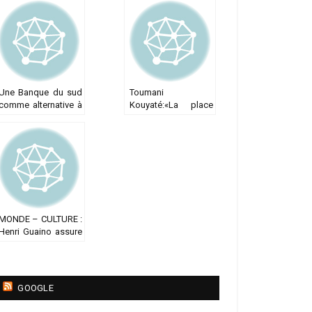
plusieurs produits
mort de Youssouf
Dembélé
Une Banque du sud
Toumani
comme alternative à
Kouyaté:«La place
la Banque mondiale
de la parole et du
conte africain dans
la société africaine
est incontournable »
MONDE – CULTURE :
Henri Guaino assure
que l’homme
africain n’est » pas
assez » entré dans
l’Histoire
GOOGLE