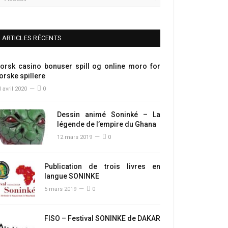
ARTICLES RÉCENTS
orsk casino bonuser spill og online moro for
orske spillere
 avril 2020
0
Dessin animé Soninké – La
légende de l’empire du Ghana
12 mars 2019
0
Publication de trois livres en
langue SONINKE
5 mars 2019
0
FISO – Festival SONINKE de DAKAR