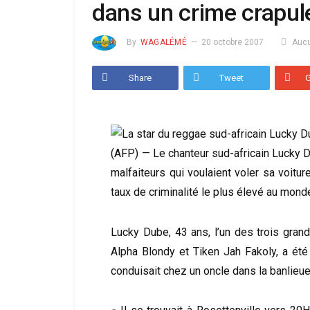
dans un crime crapul
By
WAGALÉMÉ
20 octobre 2007
Auc
Share
Tweet
(AFP) — Le chanteur sud-africain Lucky Du
malfaiteurs qui voulaient voler sa voitur
taux de criminalité le plus élevé au mond
Lucky Dube, 43 ans, l’un des trois gran
Alpha Blondy et Tiken Jah Fakoly, a été
conduisait chez un oncle dans la banlieue