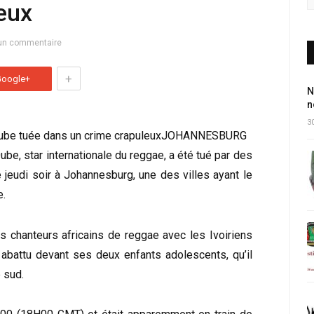
eux
un commentaire
+
Google+
N
n
30
JOHANNESBURG
be, star internationale du reggae, a été tué par des
e jeudi soir à Johannesburg, une des villes ayant le
e.
ds chanteurs africains de reggae avec les Ivoiriens
 abattu devant ses deux enfants adolescents, qu’il
 sud.