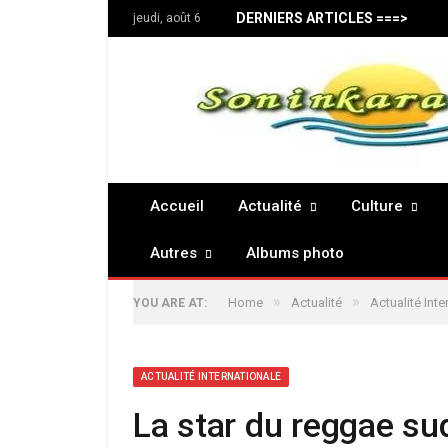
DERNIERS ARTICLES ===>
jeudi, août 6
Accueil
Actualité
Culture
Autres
Albums photo
»
»
Home
Actualité
Actualité Inte
YOU ARE AT:
ACTUALITÉ INTERNATIONALE
La star du reggae su