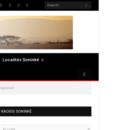
ter
Facebook
LinkedIn
Pinterest
RSS
Localités Soninké
crapuleux
RADIOS SONINKÉ