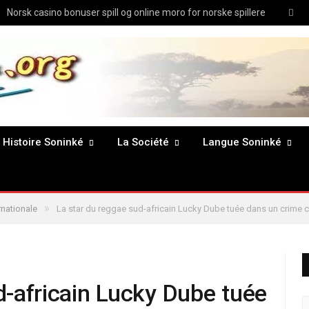
Twit
Norsk casino bonuser spill og online moro for norske spillere
Histoire Soninké
La Société
Langue Soninké
»
rnationale
La star du reggae sud-africain Lucky Dube tuée dans un crime 
d-africain Lucky Dube tuée