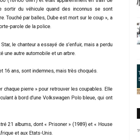
0H00 (18H00 GMT) et était apparemment en train de
de sortir du véhicule quand des inconnus se sont
e. Touché par balles, Dube est mort sur le coup », a
orte-parole de la police.
 Star, le chanteur a essayé de s’enfuir, mais a perdu
té une autre automobile et un arbre.
 et 16 ans, sont indemnes, mais très choqués.
ner chaque pierre » pour retrouver les coupables. Elle
rculant à bord d’une Volkswagen Polo bleue, qui ont
stré 21 albums, dont « Prisoner » (1989) et « House
1
Afrique et aux Etats-Unis.