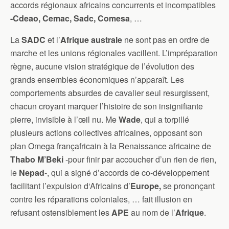
accords régionaux africains concurrents et incompatibles
-Cdeao, Cemac, Sadc, Comesa
, …
La
SADC
et l’
Afrique
australe
ne sont pas en ordre de
marche et les unions régionales vacillent. L’impréparation
règne, aucune vision stratégique de l’évolution des
grands ensembles économiques n’apparaît. Les
comportements absurdes de cavalier seul resurgissent,
chacun croyant marquer l’histoire de son insignifiante
pierre, invisible à l’œil nu. Me
Wade
, qui a torpillé
plusieurs actions collectives africaines, opposant son
plan Omega françafricain à la Renaissance africaine de
Thabo M’Beki
-pour finir par accoucher d’un rien de rien,
le
Nepad
-, qui a signé d’accords de co-développement
facilitant l’expulsion d‘Africains d’
Europe,
se prononçant
contre les réparations coloniales, … fait illusion en
refusant ostensiblement les
APE
au nom de l’
Afrique
.