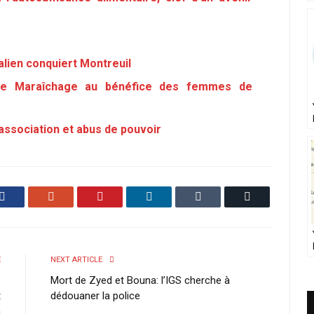
alien conquiert Montreuil
 de Maraîchage au bénéfice des femmes de
d’association et abus de pouvoir
Facebook
Google+
Pinterest
LinkedIn
Tumblr
Email
E
NEXT ARTICLE
-
Mort de Zyed et Bouna: l’IGS cherche à
t
dédouaner la police
n