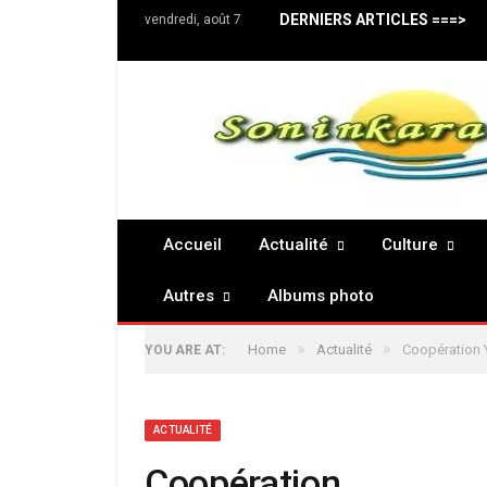
DERNIERS ARTICLES ===>
vendredi, août 7
Accueil
Actualité
Culture
Autres
Albums photo
»
»
Home
Actualité
Coopération Y
YOU ARE AT:
ACTUALITÉ
Coopération Y