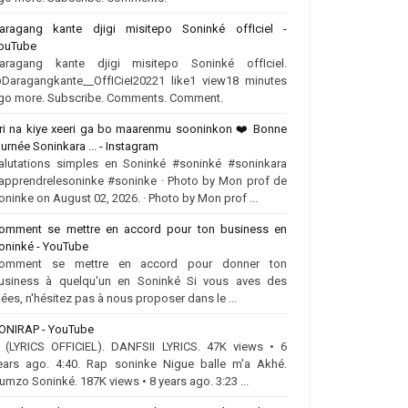
aragang kante djigi misitepo Soninké offIciel -
ouTube
aragang kante djigi misitepo Soninké offIciel.
Daragangkante__OffICieI20221 like1 view18 minutes
go more. Subscribe. Comments. Comment.
ri na kiye xeeri ga bo maarenmu sooninkon ❤️‍ Bonne
ournée Soninkara ... - Instagram
alutations simples en Soninké #soninké #soninkara
apprendrelesoninke #soninke · Photo by Mon prof de
oninke on August 02, 2026. · Photo by Mon prof ...
omment se mettre en accord pour ton business en
oninké - YouTube
omment se mettre en accord pour donner ton
usiness à quelqu'un en Soninké Si vous aves des
dées, n'hésitez pas à nous proposer dans le ...
ONIRAP - YouTube
.. (LYRICS OFFICIEL). DANFSII LYRICS. 47K views • 6
ears ago. 4:40. Rap soninke Nigue balle m'a Akhé.
umzo Soninké. 187K views • 8 years ago. 3:23 ...