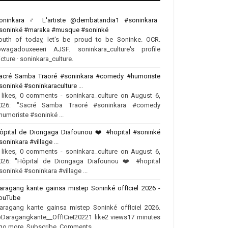
oninkara ‍♂️ L'artiste @dembatandia1 #soninkara
soninké #maraka #musque #soninké
outh of today, let's be proud to be Soninke. OCR.
wagadouxeeeri AJSF. soninkara_culture's profile
icture · soninkara_culture.
acré Samba Traoré #soninkara #comedy #humoriste
soninké #soninkaraculture ...
 likes, 0 comments - soninkara_culture on August 6,
026: "Sacré Samba Traoré #soninkara #comedy
humoriste #soninké ...
ôpital de Diongaga Diafounou ❤️‍ #hopital #soninké
soninkara #village ...
 likes, 0 comments - soninkara_culture on August 6,
026: "Hôpital de Diongaga Diafounou ❤️‍ #hopital
soninké #soninkara #village ...
aragang kante gainsa mistep Soninké offIciel 2026 -
ouTube
aragang kante gainsa mistep Soninké offIciel 2026.
Daragangkante__OffICieI20221 like2 views17 minutes
go more. Subscribe. Comments.