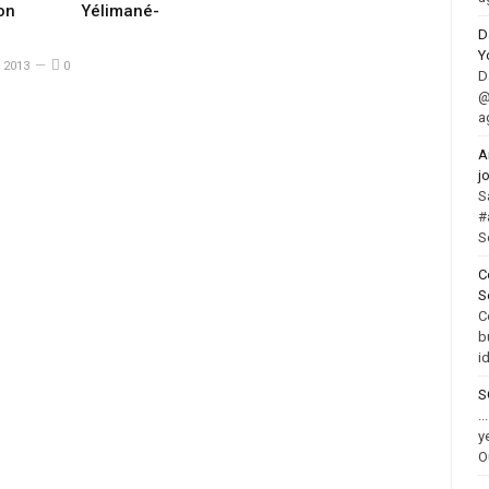
tion Yélimané-
D
Y
 2013
0
D
@
a
A
j
S
#
S
C
S
C
b
i
S
.
y
O