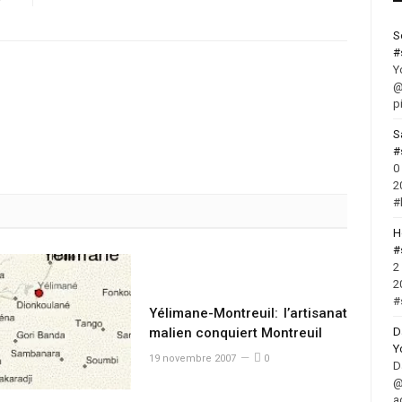
S
#
Y
@
p
S
#
0
2
#
H
#
2
2
#
Yélimane-Montreuil: l’artisanat
D
malien conquiert Montreuil
Y
19 novembre 2007
0
D
@
a