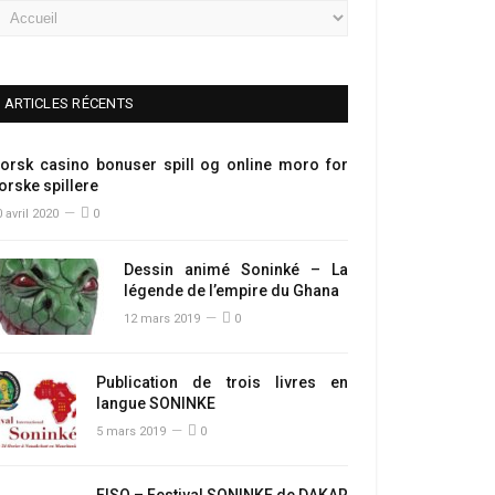
ARTICLES RÉCENTS
orsk casino bonuser spill og online moro for
orske spillere
 avril 2020
0
Dessin animé Soninké – La
légende de l’empire du Ghana
12 mars 2019
0
Publication de trois livres en
langue SONINKE
5 mars 2019
0
FISO – Festival SONINKE de DAKAR