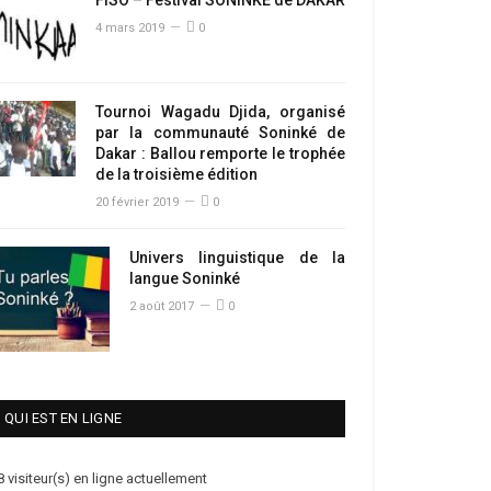
4 mars 2019
0
Tournoi Wagadu Djida, organisé
par la communauté Soninké de
Dakar : Ballou remporte le trophée
de la troisième édition
20 février 2019
0
Univers linguistique de la
langue Soninké
2 août 2017
0
QUI EST EN LIGNE
8 visiteur(s) en ligne actuellement