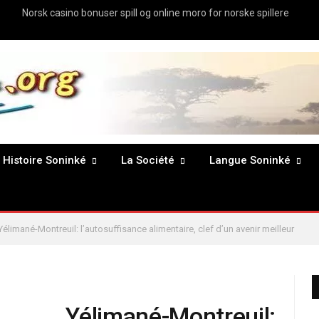
Norsk casino bonuser spill og online moro for norske spillere
Histoire Soninké
La Société
Langue Soninké
élimané-Montreuil: l’autosuffisance alimentaire, clef d’un avenir meilleur
élimané-Montreuil: