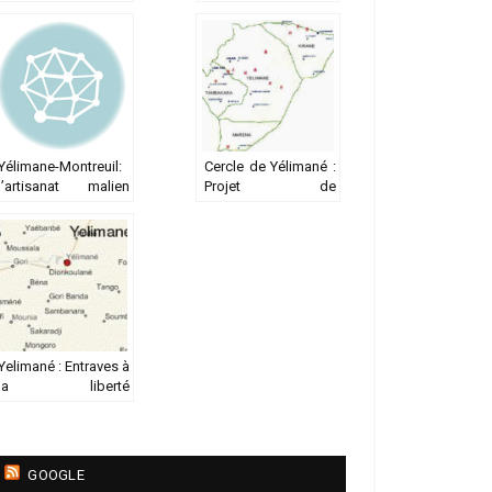
l'autosuffisance
alimentaire, clef d'un
avenir meilleur
Yélimane-Montreuil:
Cercle de Yélimané :
l’artisanat malien
Projet de
conquiert Montreuil
Maraîchage au
bénéfice des
femmes de
Yélimané
Yelimané : Entraves à
la liberté
d’association et
abus de pouvoir
GOOGLE