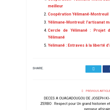
meilleur
Coopération Yélimané-Montreuil
Yélimane-Montreuil: l’artisanat m
Cercle de Yélimané : Projet
Yélimané
Yelimané : Entraves à la liberté 
SHARE.
Twitter
PREVIOUS ARTICL
DECES A OUAGADOUGOU DE JOSEPH KI
ZERBO : Respect pour Un grand historien e
penseur africai