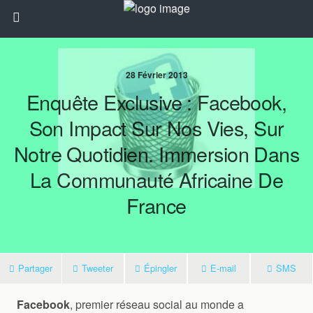
28 Février 2013
Enquête Exclusive : Facebook,
Son Impact Sur Nos Vies, Sur
Notre Quotidien. Immersion Dans
La Communauté Africaine De
France
Partager
Tweeter
Épingler
E-mail
SMS
Facebook
, premier réseau social au monde a