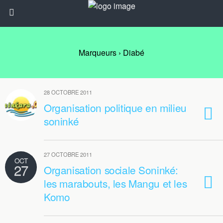
Marqueurs › Diabé
28 OCTOBRE 2011
Organisation politique en milieu
soninké
27 OCTOBRE 2011
OCT
27
Organisation sociale Soninké:
les marabouts, les Mangu et les
Komo