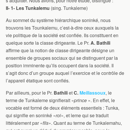
s’acquitter. Nous avons, pour notre étude, distingué :
II- 1- Les Tunkalemu
(sing. Tunkaleme)
Au sommet du système hiérarchique soninké, nous
trouvons les Tounkalemu, c’est-à-dire ceux auxquels la
vie politique de la société est confiée. Ils constituent en
quelque sorte la classe dirigeante. Le Pr.
A. Bathili
affirme que la notion de classe dirigeante désigne un
ensemble de groupes sociaux qui se distinguent par la
position imminente qu’ils occupent dans la société. Il
s’agit donc d’un groupe auquel l’exercice et le contrôle de
l’appareil étatique sont confiés.
Par ailleurs, pour le Pr.
Bathili
et
C.
Meillassoux
, le
terme de Tunkaleme signifierait «
prince
». En effet, le
vocable est formé de deux éléments essentiels : Tunka,
qui signifie en soninké «
roi
», et leme qui se traduit
littéralement par «
fils
». Quant au terme de Tunkalemahu,