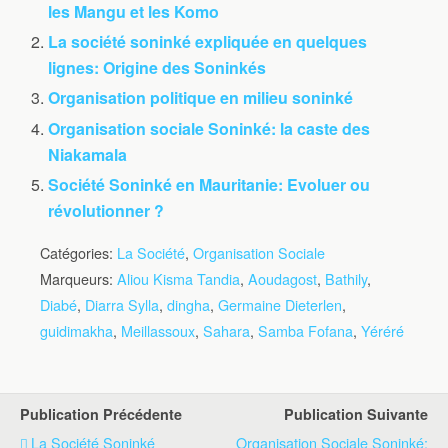
les Mangu et les Komo
La société soninké expliquée en quelques
lignes: Origine des Soninkés
Organisation politique en milieu soninké
Organisation sociale Soninké: la caste des
Niakamala
Société Soninké en Mauritanie: Evoluer ou
révolutionner ?
Catégories:
La Société
,
Organisation Sociale
Marqueurs:
Aliou Kisma Tandia
,
Aoudagost
,
Bathily
,
Diabé
,
Diarra Sylla
,
dingha
,
Germaine Dieterlen
,
guidimakha
,
Meillassoux
,
Sahara
,
Samba Fofana
,
Yéréré
Publication Précédente
Publication Suivante
La Société Soninké
Organisation Sociale Soninké: