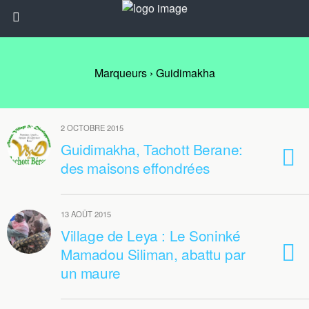
Marqueurs › Guidimakha
2 OCTOBRE 2015
Guidimakha, Tachott Berane:
des maisons effondrées
13 AOÛT 2015
Village de Leya : Le Soninké
Mamadou Siliman, abattu par
un maure