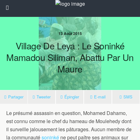
13 Août 2015
Village De Leya : Le Soninké
Mamadou Siliman, Abattu Par Un
Maure
Partager
Tweeter
Épingler
E-mail
SMS
Le présumé assassin en question, Mohamed Dahamo,
est connu comme le chef du hameau de Moulehedy dont
il surveille jalousement les pâturages. Aucun membre de
la communauté
soninké
ne peut paître ses animaux sur