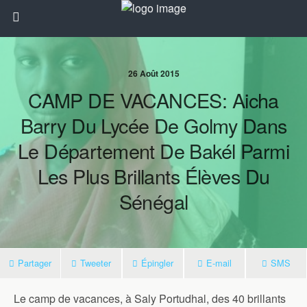
26 Août 2015
CAMP DE VACANCES: Aicha
Barry Du Lycée De Golmy Dans
Le Département De Bakél Parmi
Les Plus Brillants Élèves Du
Sénégal
Partager
Tweeter
Épingler
E-mail
SMS
Le camp de vacances, à Saly Portudhal, des 40 brillants