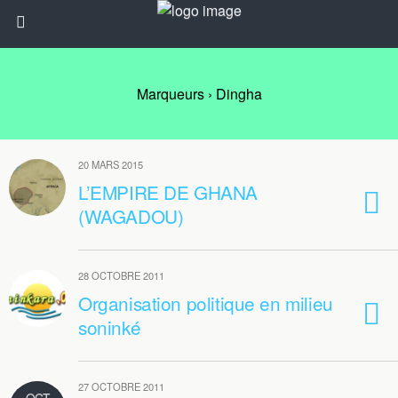
Marqueurs › Dingha
20 MARS 2015
L’EMPIRE DE GHANA
(WAGADOU)
28 OCTOBRE 2011
Organisation politique en milieu
soninké
27 OCTOBRE 2011
OCT