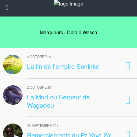
Marqueurs › Diadié Wassa
2 OCTOBRE 2011
La fin de l’empire Soninké
2 OCTOBRE 2011
La Mort du Serpent de
Wagadou
28 SEPTEMBRE 2011
Remerciements du Pr Yaya SY