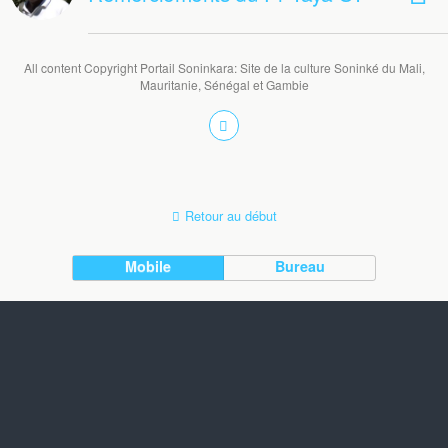
All content Copyright Portail Soninkara: Site de la culture Soninké du Mali,
Mauritanie, Sénégal et Gambie
Retour au début
Mobile
Bureau