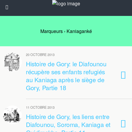
Marqueurs › Kaniaganké
20 OCTOBRE 2013
Histoire de Gory: le Diafounou
récupère ses enfants refugiés
au Kaniaga après le siège de
Gory, Partie 18
11 OCTOBRE 2013
Histoire de Gory, les liens entre
Diafounou, Soroma, Kaniaga et