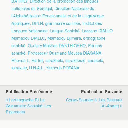
BATHILY
,
Direction de la promotion des langues
nationales du Sénégal
,
Direction Nationale de
l'Alphabétisation Fonctionnelle et de la Linguistique
Appliquée
,
DPLN
,
grammaire soninké
,
Institut des
Langues Nationales
,
Langue Soninké
,
Lassana DIALLO
,
Mamadou DIALLO
,
Mamadou Djiméra
,
orthographe
soninké
,
Oudiary Makhan DANTHIOKHO
,
Parlons
soninké
,
Professeur Ousmane Moussa DIAGANA
,
Rhonda L. Hartell
,
sarakholé
,
sarakhoulé
,
sarakolé
,
saraxule
,
U.N.A.L
,
Yakhoub FOFANA
Publication Précédente
Publication Suivante
L’orthographe Et La
Coran-Sourate 6: Les Bestiaux
Grammaire Soninké: Les
(Al-Anam)
Figements