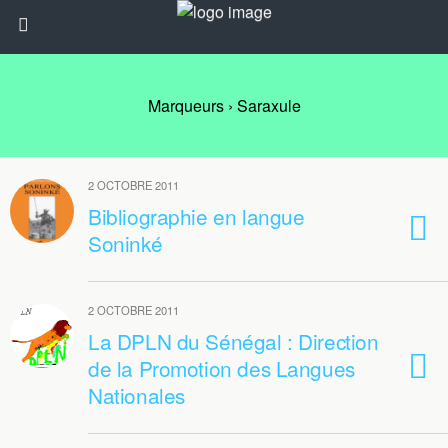
Marqueurs › Saraxule
2 OCTOBRE 2011
Bibliographie en langue
Soninké
2 OCTOBRE 2011
La DPLN du Sénégal : Direction
de la Promotion des Langues
Nationales