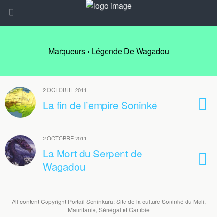
Marqueurs › Légende De Wagadou
2 OCTOBRE 2011
La fin de l’empire Soninké
2 OCTOBRE 2011
La Mort du Serpent de
Wagadou
All content Copyright Portail Soninkara: Site de la culture Soninké du Mali,
Mauritanie, Sénégal et Gambie