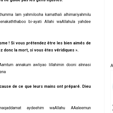
athumma lam yahmilooha kamathali alhimariyahmilu
enakaththaboo bi-ayati Allahi waAllahula yahdee
aïsme ! Si vous prétendez être les bien aimés de
ez donc la mort, si vous êtes véridiques ».
Aamtum annakum awliyao lillahimin dooni alnnasi
A
eena
 à cause de ce que leurs mains ont préparé. Dieu
maqaddamat aydeehim waAllahu AAaleemun