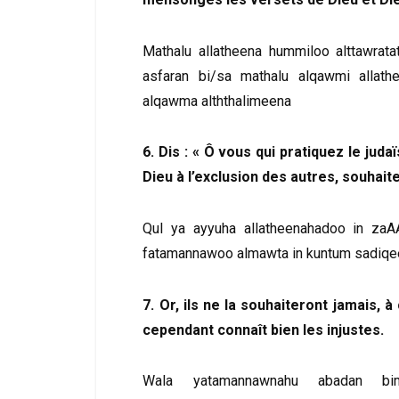
Mathalu allatheena hummiloo alttawrat
asfaran bi/sa mathalu alqawmi allathe
alqawma alththalimeena
6. Dis : « Ô vous qui pratiquez le jud
Dieu à l’exclusion des autres, souhait
Qul ya ayyuha allatheenahadoo in zaA
fatamannawoo almawta in kuntum sadiq
7. Or, ils ne la souhaiteront jamais,
cependant connaît bien les injustes.
Wala yatamannawnahu abadan bi