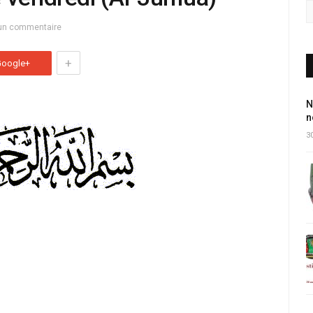
un commentaire
+
Google+
N
n
30