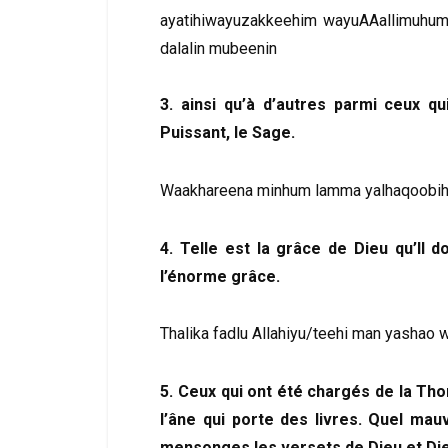
ayatihiwayuzakkeehim wayuAAallimuhumu
dalalin mubeenin
3. ainsi qu’à d’autres parmi ceux qu
Puissant, le Sage.
Waakhareena minhum lamma yalhaqoobi
4. Telle est la grâce de Dieu qu’Il d
l’énorme grâce.
Thalika fadlu Allahiyu/teehi man yashao 
5. Ceux qui ont été chargés de la Thor
l’âne qui porte des livres. Quel mau
mensonges les versets de Dieu et Die