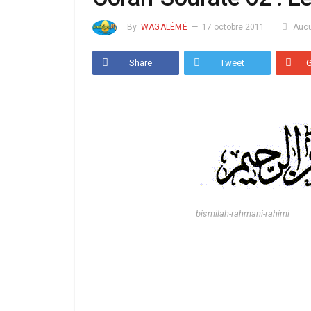
By
WAGALÉMÉ
17 octobre 2011
Auc
Share
Tweet
bismilah-rahmani-rahimi