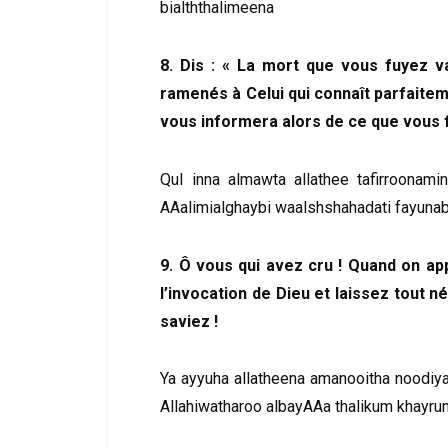
bialththalimeena
8. Dis : « La mort que vous fuyez v
ramenés à Celui qui connaît parfaiteme
vous informera alors de ce que vous f
Qul inna almawta allathee tafirroonam
AAalimialghaybi waalshshahadati fayun
9. Ô vous qui avez cru ! Quand on app
l’invocation de Dieu et laissez tout n
saviez !
Ya ayyuha allatheena amanooitha noodiya 
Allahiwatharoo albayAAa thalikum khayr