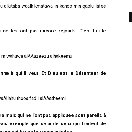
 alkitaba waalhikmatawa-in kanoo min qablu lafee
i ne les ont pas encore rejoints. C’est Lui le
him wahuwa alAAazeezu alhakeemu
onne à qui Il veut. Et Dieu est le Détenteur de
waAllahu thooalfadli alAAatheemi
a mais qui ne l’ont pas appliquée sont pareils à
vais exemple que celui de ceux qui traitent de
u ne guide pas les gens injustes.