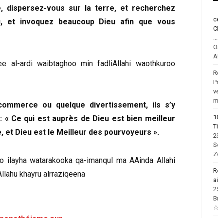
, dispersez-vous sur la terre, et recherchez
c
u, et invoquez beaucoup Dieu afin que vous
C
.
O
A
fee al-ardi waibtaghoo min fadliAllahi waothkuroo
R
P
v
m
commerce ou quelque divertissement, ils s’y
1
 : « Ce qui est auprès de Dieu est bien meilleur
T
 et Dieu est le Meilleur des pourvoyeurs ».
2
S
Z
oo ilayha watarakooka qa-imanqul ma AAinda Allahi
R
Allahu khayru alrraziqeena
a
2
B
☆