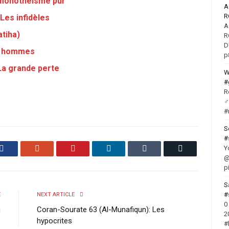
e monothéisme pur
R
Les infidèles
atiha)
R
D
es hommes
p
La grande perte
W
#
R
‍
#
S
#
Facebook
Google+
Pinterest
LinkedIn
Tumblr
Email
Y
@
p
S
#
E
NEXT ARTICLE
0
g
Coran-Sourate 63 (Al-Munafiqun): Les
2
hypocrites
#