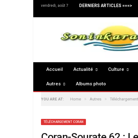
DERNIERS ARTICLES ===>
vendredi, août 7
Accueil
Actualité
Culture
Autres
Albums photo
»
»
Home
Autres
Téléchargement
YOU ARE AT:
TÉLÉCHARGEMENT CORAN
Coran-Sourate 62 : L