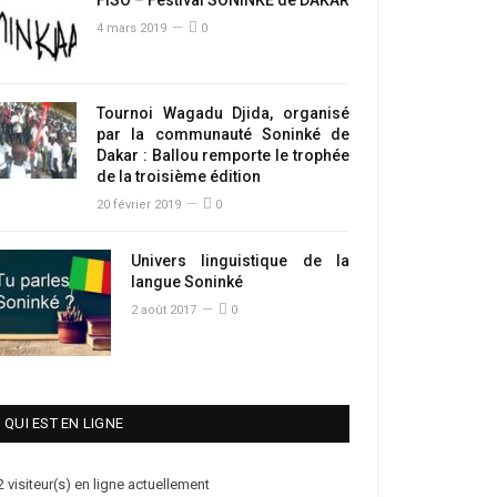
4 mars 2019
0
Tournoi Wagadu Djida, organisé
par la communauté Soninké de
Dakar : Ballou remporte le trophée
de la troisième édition
20 février 2019
0
Univers linguistique de la
langue Soninké
2 août 2017
0
QUI EST EN LIGNE
2 visiteur(s) en ligne actuellement