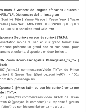
es mots-là viennent de langues africaines Sources :
NRTL/TLFi, Dictionnaire de l ... - Instagram
.. Soninké Tête | Yinme Visage | Yeeso Yeux | Yaaxe
reilles | Toro Nez ... MON PROF DE SONINKE QUELQUES
DJECTIFS En Soninke Grand Gille Petit ...
éponse à @soninke ou son lés soninké | TikTok
résentation rapide du sac en cuir grand format Une
endeuse présente un grand sac en cuir conçu pour
amans et enfants, disponible en deux belles ...
00x Zoom #couplesenegalais #senegalaise_tik_tok |
ikTok
307 j'aime,23 commentaires.Vidéo TikTok de Prince
oninké & Queen Naar (@prince_soninke97) : « 100x
oom #couplesenegalais ...
éponse à @Miss fatim ou son lés soninké venez me
ider | TikTok
513 j'aime,230 commentaires.Vidéo TikTok de BaYaa
rown ✪ (@bayaa_le_comedien) : « Réponse à @Miss
 fatim♡ ou son lés soninké venez me aider ...