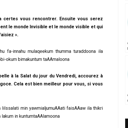
a certes vous rencontrer. Ensuite vous serez
nt le monde Invisible et le monde visible et qui
aisiez ».
inhu fa-innahu mulaqeekum thumma turaddoona ila
abbi-okum bimakuntum taAAmaloona
elle à la Salat du jour du Vendredi, accourez à
égoce. Cela est bien meilleur pour vous, si vous
lilssalati min yawmialjumuAAati faisAAaw ila thikri
un lakum in kuntumtaAAlamoona