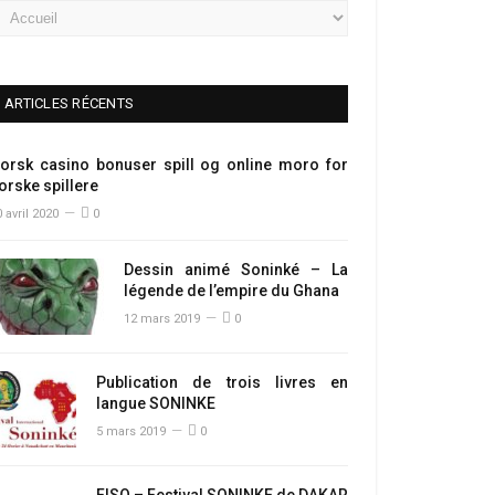
ARTICLES RÉCENTS
orsk casino bonuser spill og online moro for
orske spillere
 avril 2020
0
Dessin animé Soninké – La
légende de l’empire du Ghana
12 mars 2019
0
Publication de trois livres en
langue SONINKE
5 mars 2019
0
FISO – Festival SONINKE de DAKAR