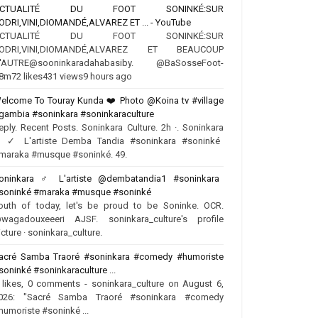
ACTUALITÉ DU FOOT SONINKÉ:SUR
ODRI,VINI,DIOMANDÉ,ALVAREZ ET ... - YouTube
ACTUALITÉ DU FOOT SONINKÉ:SUR
ODRI,VINI,DIOMANDÉ,ALVAREZ ET BEAUCOUP
'AUTRE‪@sooninkaradahabasiby‬. @BaSosseFoot-
8m72 likes431 views9 hours ago
elcome To Touray Kunda ❤️ Photo @Koina tv #village
gambia #soninkara #soninkaraculture
eply. Recent Posts. Soninkara Culture. 2h ·. Soninkara
♂️✓ L'artiste Demba Tandia #soninkara #soninké
maraka #musque #soninké. 49.
oninkara ‍♂️ L'artiste @dembatandia1 #soninkara
soninké #maraka #musque #soninké
outh of today, let's be proud to be Soninke. OCR.
wagadouxeeeri AJSF. soninkara_culture's profile
icture · soninkara_culture.
acré Samba Traoré #soninkara #comedy #humoriste
soninké #soninkaraculture ...
 likes, 0 comments - soninkara_culture on August 6,
026: "Sacré Samba Traoré #soninkara #comedy
humoriste #soninké ...