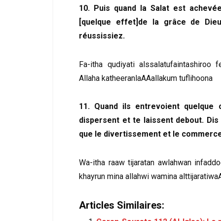
10. Puis quand la Salat est achevée
[quelque effet]de la grâce de Die
réussissiez.
Fa-itha qudiyati alssalatufaintashiroo 
Allaha katheeranlaAAallakum tuflihoona
11. Quand ils entrevoient quelque 
dispersent et te laissent debout. Dis
que le divertissement et le commerce,
Wa-itha raaw tijaratan awlahwan infadd
khayrun mina allahwi wamina alttijaratiwa
Articles Similaires: