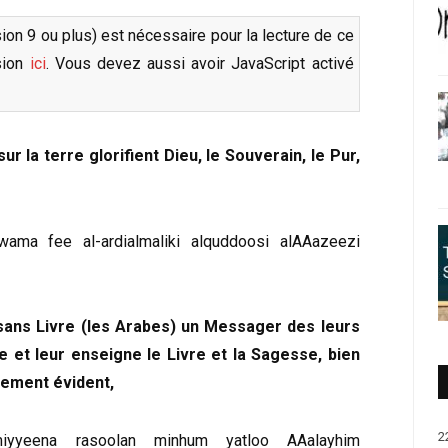
sion 9 ou plus) est nécessaire pour la lecture de ce
rsion
ici
. Vous devez aussi avoir JavaScript activé
sur la terre glorifient Dieu, le Souverain, le Pur,
wama fee al-ardialmaliki alquddoosi alAAazeezi
 sans Livre (les Arabes) un Messager des leurs
ie et leur enseigne le Livre et la Sagesse, bien
rement évident,
2
miyyeena rasoolan minhum yatloo AAalayhim