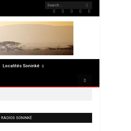
Twitter
Facebook
LinkedIn
Pinterest
RSS
Localités Soninké
RADIOS SONINKÉ