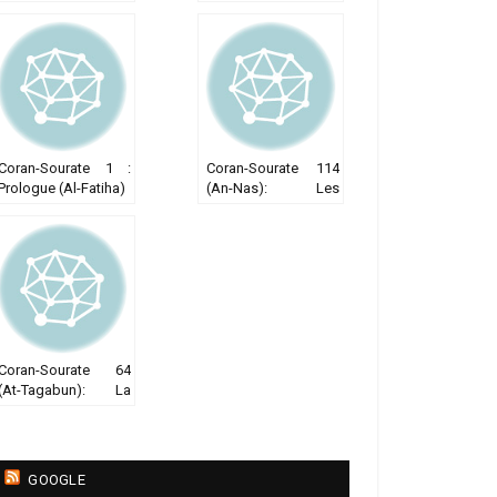
monothéisme pur
infidèles
Coran-Sourate 1 :
Coran-Sourate 114
Prologue (Al-Fatiha)
(An-Nas): Les
hommes
Coran-Sourate 64
(At-Tagabun): La
grande perte
GOOGLE