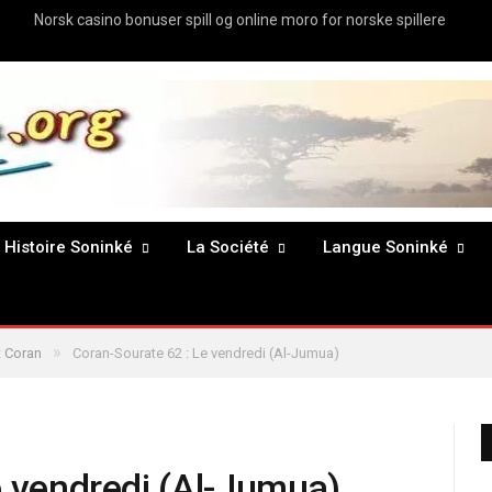
Norsk casino bonuser spill og online moro for norske spillere
Histoire Soninké
La Société
Langue Soninké
»
 Coran
Coran-Sourate 62 : Le vendredi (Al-Jumua)
e vendredi (Al-Jumua)