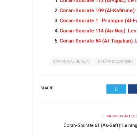
Coran-Sourate 112 (Al-Iqlas): L
Coran-Sourate 109 (Al-Kafirune): 
Coran-Sourate 1 : Prologue (Al-F
Coran-Sourate 114 (An-Nas): L
Coran-Sourate 64 (At-Tagabun): 
SOURATE AL-JUMUA
SOURATE VENDREDI
SHARE.
Twitter
PREVIOUS ARTICL
Coran-Sourate 61 (As-Saff): Le ran