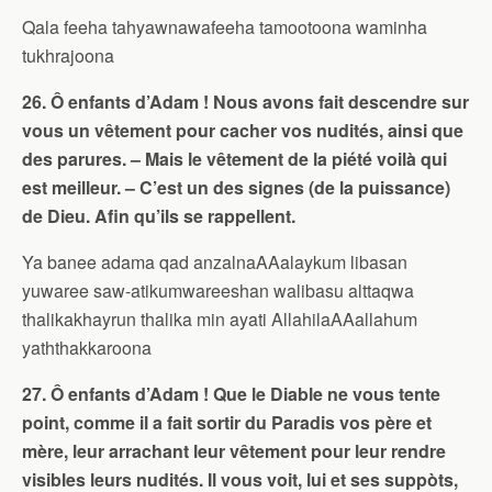
Qala feeha tahyawnawafeeha tamootoona waminha
tukhrajoona
26. Ô enfants d’Adam ! Nous avons fait descendre sur
vous un vêtement pour cacher vos nudités, ainsi que
des parures. – Mais le vêtement de la piété voilà qui
est meilleur. – C’est un des signes (de la puissance)
de Dieu. Afin qu’ils se rappellent.
Ya banee adama qad anzalnaAAalaykum libasan
yuwaree saw-atikumwareeshan walibasu alttaqwa
thalikakhayrun thalika min ayati AllahilaAAallahum
yaththakkaroona
27. Ô enfants d’Adam ! Que le Diable ne vous tente
point, comme il a fait sortir du Paradis vos père et
mère, leur arrachant leur vêtement pour leur rendre
visibles leurs nudités. Il vous voit, lui et ses suppòts,