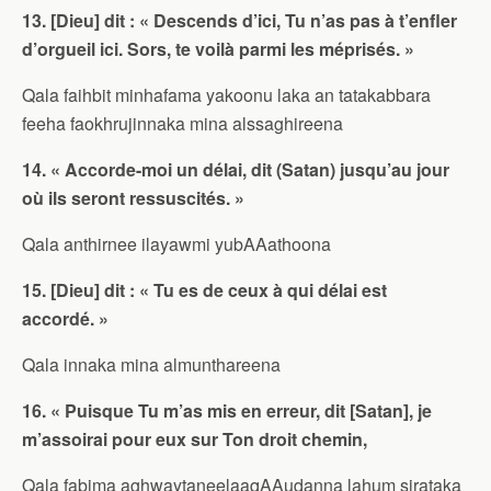
13. [Dieu] dit : « Descends d’ici, Tu n’as pas à t’enfler
d’orgueil ici. Sors, te voilà parmi les méprisés. »
Qala faihbit minhafama yakoonu laka an tatakabbara
feeha faokhrujinnaka mina alssaghireena
14. « Accorde-moi un délai, dit (Satan) jusqu’au jour
où ils seront ressuscités. »
Qala anthirnee ilayawmi yubAAathoona
15. [Dieu] dit : « Tu es de ceux à qui délai est
accordé. »
Qala innaka mina almunthareena
16. « Puisque Tu m’as mis en erreur, dit [Satan], je
m’assoirai pour eux sur Ton droit chemin,
Qala fabima aghwaytaneelaaqAAudanna lahum sirataka