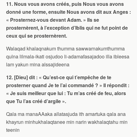
11. Nous vous avons créés, puis Nous vous avons
donné une forme, ensuite Nous avons dit aux Anges :
« Prosternez-vous devant Adam. » Ils se
prosternèrent, à l’exception d’Iblis qui ne fut point de
ceux qui se prosternèrent.
Walaqad khalaqnakum thumma sawwarnakumthumma
qulna lilmala-ikati osjudoo li-adamafasajadoo illa ibleesa
lam yakun mina alssajideena
12. [Dieu] dit : « Qu’est-ce qui t’empêche de te
prosterner quand Je te l’ai commandé ? » Il répondit :
« Je suis meilleur que lui : Tu m’as créé de feu, alors
que Tu l’as créé d’argile ».
Qala ma manaAAaka allatasjuda ith amartuka qala ana
khayrun minhukhalaqtanee min narin wakhalaqtahu min
teenin