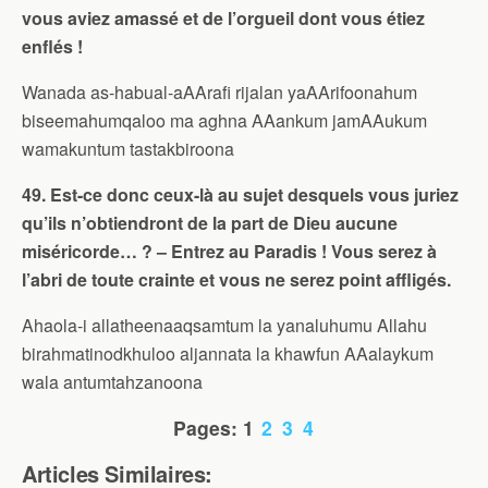
vous aviez amassé et de l’orgueil dont vous étiez
enflés !
Wanada as-habual-aAArafi rijalan yaAArifoonahum
biseemahumqaloo ma aghna AAankum jamAAukum
wamakuntum tastakbiroona
49. Est-ce donc ceux-là au sujet desquels vous juriez
qu’ils n’obtiendront de la part de Dieu aucune
miséricorde… ? – Entrez au Paradis ! Vous serez à
l’abri de toute crainte et vous ne serez point affligés.
Ahaola-i allatheenaaqsamtum la yanaluhumu Allahu
birahmatinodkhuloo aljannata la khawfun AAalaykum
wala antumtahzanoona
Pages:
1
2
3
4
Articles Similaires: