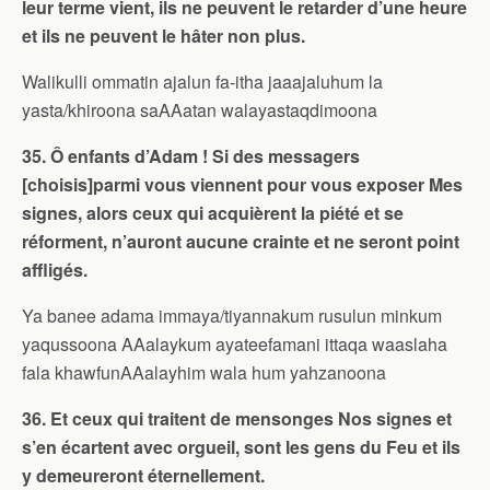
leur terme vient, ils ne peuvent le retarder d’une heure
et ils ne peuvent le hâter non plus.
Walikulli ommatin ajalun fa-itha jaaajaluhum la
yasta/khiroona saAAatan walayastaqdimoona
35. Ô enfants d’Adam ! Si des messagers
[choisis]parmi vous viennent pour vous exposer Mes
signes, alors ceux qui acquièrent la piété et se
réforment, n’auront aucune crainte et ne seront point
affligés.
Ya banee adama immaya/tiyannakum rusulun minkum
yaqussoona AAalaykum ayateefamani ittaqa waaslaha
fala khawfunAAalayhim wala hum yahzanoona
36. Et ceux qui traitent de mensonges Nos signes et
s’en écartent avec orgueil, sont les gens du Feu et ils
y demeureront éternellement.