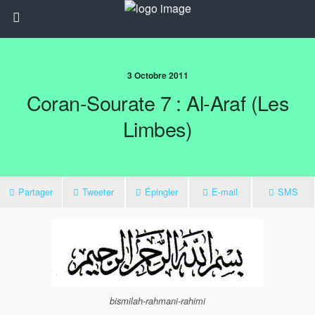
3 Octobre 2011
Coran-Sourate 7 : Al-Araf (Les
Limbes)
Partager
Tweeter
Épingler
E-mail
SMS
bismilah-rahmani-rahimi