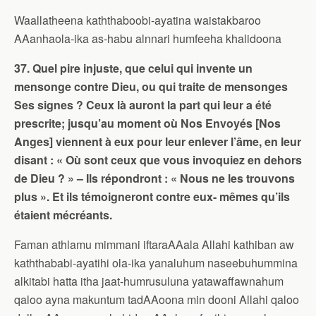
Waallatheena kaththaboobi-ayatina waistakbaroo
AAanhaola-ika as-habu alnnari humfeeha khalidoona
37. Quel pire injuste, que celui qui invente un
mensonge contre Dieu, ou qui traite de mensonges
Ses signes ? Ceux là auront la part qui leur a été
prescrite; jusqu’au moment où Nos Envoyés [Nos
Anges] viennent à eux pour leur enlever l’âme, en leur
disant : « Où sont ceux que vous invoquiez en dehors
de Dieu ? » – Ils répondront : « Nous ne les trouvons
plus ». Et ils témoigneront contre eux- mêmes qu’ils
étaient mécréants.
Faman athlamu mimmani iftaraAAala Allahi kathiban aw
kaththababi-ayatihi ola-ika yanaluhum naseebuhummina
alkitabi hatta itha jaat-humrusuluna yatawaffawnahum
qaloo ayna makuntum tadAAoona min dooni Allahi qaloo