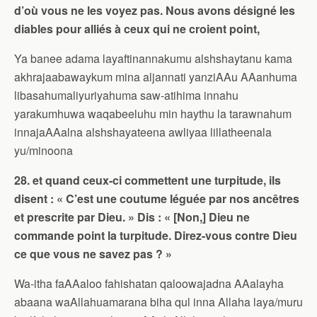
d’où vous ne les voyez pas. Nous avons désigné les
diables pour alliés à ceux qui ne croient point,
Ya banee adama layaftinannakumu alshshaytanu kama
akhrajaabawaykum mina aljannati yanziAAu AAanhuma
libasahumaliyuriyahuma saw-atihima innahu
yarakumhuwa waqabeeluhu min haythu la tarawnahum
innajaAAalna alshshayateena awliyaa lillatheenala
yu/minoona
28. et quand ceux-ci commettent une turpitude, ils
disent : « C’est une coutume léguée par nos ancêtres
et prescrite par Dieu. » Dis : « [Non,] Dieu ne
commande point la turpitude. Direz-vous contre Dieu
ce que vous ne savez pas ? »
Wa-itha faAAaloo fahishatan qaloowajadna AAalayha
abaana waAllahuamarana biha qul inna Allaha laya/muru