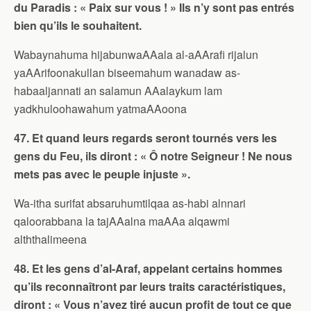
du Paradis : « Paix sur vous ! » Ils n’y sont pas entrés
bien qu’ils le souhaitent.
Wabaynahuma hijabunwaAAala al-aAArafi rijalun
yaAArifoonakullan biseemahum wanadaw as-
habaaljannati an salamun AAalaykum lam
yadkhuloohawahum yatmaAAoona
47. Et quand leurs regards seront tournés vers les
gens du Feu, ils diront : « Ô notre Seigneur ! Ne nous
mets pas avec le peuple injuste ».
Wa-itha surifat absaruhumtilqaa as-habi alnnari
qaloorabbana la tajAAalna maAAa alqawmi
alththalimeena
48. Et les gens d’al-Araf, appelant certains hommes
qu’ils reconnaîtront par leurs traits caractéristiques,
diront : « Vous n’avez tiré aucun profit de tout ce que