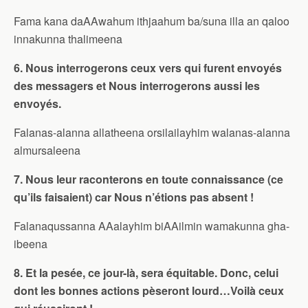
Fama kana daAAwahum ithjaahum ba/suna illa an qaloo
innakunna thalimeena
6. Nous interrogerons ceux vers qui furent envoyés
des messagers et Nous interrogerons aussi les
envoyés.
Falanas-alanna allatheena orsilailayhim walanas-alanna
almursaleena
7. Nous leur raconterons en toute connaissance (ce
qu’ils faisaient) car Nous n’étions pas absent !
Falanaqussanna AAalayhim biAAilmin wamakunna gha-
ibeena
8. Et la pesée, ce jour-là, sera équitable. Donc, celui
dont les bonnes actions pèseront lourd…Voilà ceux