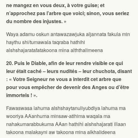
ne mangez en vous deux, à votre guise; et
n’approchez pas l’arbre que voici; sinon, vous seriez
du nombre des injustes. »
Waya adamu oskun antawazawjuka aljannata fakula min
haythu shi/tumawala taqraba hathihi
alshshajaratafatakoona mina alththalimeena
20. Puis le Diable, afin de leur rendre visible ce qui
leur était caché – leurs nudités – leur chuchota, disant
: « Votre Seigneur ne vous a interdit cet arbre que
pour vous empêcher de devenir des Anges ou d’être
immortels ! ».
Fawaswasa lahuma alshshaytanuliyubdiya lahuma ma
wooriya AAanhuma minsaw-atihima waqala ma
nahakumarabbukuma AAan hathihi alshshajarati illaan
takoona malakayni aw takoona mina alkhalideena