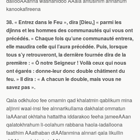
dallooAAanna washahidoo AAala anfusihim annahum
kanookafireena
38. « Entrez dans le Feu », dira [Dieu,] « parmi les
djinns et les hommes des communautés qui vous ont
précédés. » Chaque fois qu’une communauté entrera,
elle maudira celle qui l’aura précédée. Puis, lorsque
tous s’y retrouveront, la dernière fournée dira de la
première : « Ô notre Seigneur ! Voilà ceux qui nous
ont égarés : donne-leur donc double châtiment du
feu. » Il dira : « A chacun le double, mais vous ne
savez pas ».
Qala odkhuloo fee omamin qad khalatmin qablikum mina
aljinni waal-insi fee alnnarikullama dakhalat ommatun
laAAanat okhtaha hattaitha iddarakoo feeha jameeAAan
qalatokhrahum li-oolahum rabbana haola-iadalloona
faatihim AAathaban diAAfanmina alnnari qala likullin