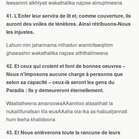
feesammi alkhiyati wakathalika najzee almujrimeena
41. L’Enfer leur servira de lit et, comme couverture, ils
auront des voiles de ténèbres. Ainsi rétribuons-Nous
les injustes.
Lahum min jahannama mihadun waminfawqihim
ghawashin wakathalika najzee alththalimeena
42. Et ceux qui croient et font de bonnes oeuvres –
Nous n’imposons aucune charge à personne que
selon sa capacité – ceux-là seront les gens du
Paradis : ils y demeureront éternellement.
Waallatheena amanoowaAAamiloo alssalihati la
nukallifunafsan illa wusAAaha ola-ika as-habualjannati
hum feeha khalidoona
43. Et Nous enlèverons toute la rancune de leurs