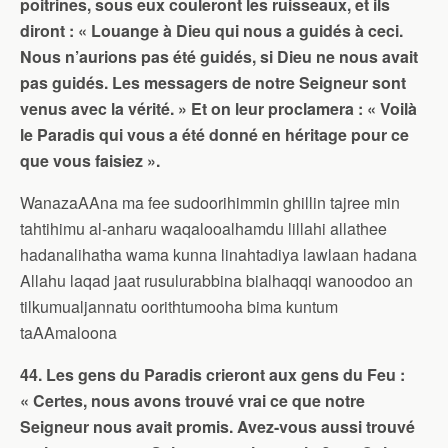
poitrines, sous eux couleront les ruisseaux, et ils
diront : « Louange à Dieu qui nous a guidés à ceci.
Nous n’aurions pas été guidés, si Dieu ne nous avait
pas guidés. Les messagers de notre Seigneur sont
venus avec la vérité. » Et on leur proclamera : « Voilà
le Paradis qui vous a été donné en héritage pour ce
que vous faisiez ».
WanazaAAna ma fee sudoorihimmin ghillin tajree min
tahtihimu al-anharu waqalooalhamdu lillahi allathee
hadanalihatha wama kunna linahtadiya lawlaan hadana
Allahu laqad jaat rusulurabbina bialhaqqi wanoodoo an
tilkumualjannatu oorithtumooha bima kuntum
taAAmaloona
44. Les gens du Paradis crieront aux gens du Feu :
« Certes, nous avons trouvé vrai ce que notre
Seigneur nous avait promis. Avez-vous aussi trouvé