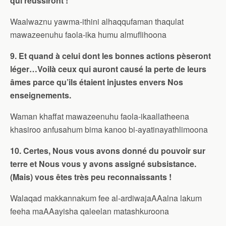
qui réussiront !
Waalwaznu yawma-ithini alhaqqufaman thaqulat
mawazeenuhu faola-ika humu almuflihoona
9. Et quand à celui dont les bonnes actions pèseront
léger…Voilà ceux qui auront causé la perte de leurs
âmes parce qu’ils étaient injustes envers Nos
enseignements.
Waman khaffat mawazeenuhu faola-ikaallatheena
khasiroo anfusahum bima kanoo bi-ayatinayathlimoona
10. Certes, Nous vous avons donné du pouvoir sur
terre et Nous vous y avons assigné subsistance.
(Mais) vous êtes très peu reconnaissants !
Walaqad makkannakum fee al-ardiwajaAAalna lakum
feeha maAAayisha qaleelan matashkuroona