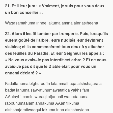
21. Et il leur jura : « Vraiment, je suis pour vous deux
un bon conseiller ».
Waqasamahuma innee lakumalamina alnnasiheena
22. Alors il les fit tomber par tromperie. Puis, lorsqu’ils
eurent goûté de l’arbre, leurs nudités leur devinrent
visibles; et ils commencèrent tous deux à y attacher
des feuilles du Paradis. Et leur Seigneur les appela :
« Ne vous avais-Je pas interdit cet arbre ? Et ne vous
avais-Je pas dit que le Diable était pour vous un
ennemi déclaré ? »
Fadallahuma bighuroorin falammathaqa alshshajarata
badat lahuma saw-atuhumawatafiqa yakhsifani
AAalayhimamin waraqi aljannati wanadahuma
rabbuhumaalam anhakuma AAan tilkuma
alshshajaratiwaaqul lakuma inna alshshaytana