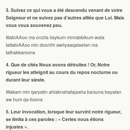
3. Suivez ce qui vous a été descendu venant de votre
Seigneur et ne suivez pas d’autres alliés que Lui. Mais
vous vous souvenez peu.
IttabiAAoo ma onzila ilaykum minrabbikum wala
tattabiAAoo min doonihi awliyaaqaleelan ma
tathakkaroona
4. Que de cités Nous avons détruites ! Or, Notre
rigueur les atteignit au cours du repos nocturne ou
durant leur sieste.
Wakam min qaryatin ahlaknahafajaaha ba/suna bayatan
aw hum qa-iloona
5. Leur invocation, lorsque leur survint notre rigueur,
se limita à ces paroles : « Certes nous étions
injustes ».