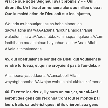
vrai ce que notre Seigneur avait promis ? » « Oui »,
diront-ils. Un héraut annoncera alors au milieu d’eux :
Que la malédiction de Dieu soit sur les injustes,
Wanada as-habualjannati as-haba alnnari an
qadwajadna ma waAAadana rabbuna haqqanfahal
wajadtum ma waAAada rabbukum haqqan qaloonaAAam
faaththana mu-aththinun baynahum an laAAnatuAllahi
AAala alththalimeena
45. qui obstruaient le sentier de Dieu, qui voulaient le
rendre tortueux, et qui ne croyaient pas à l’au-delà. »
Allatheena yasuddoona AAansabeeli Allahi
wayabghoonaha AAiwajan wahum bial-akhiratikafiroona
46. Et entre les deux, il y aura un mur, et, sur al-Araf
seront des gens qui reconnaîtront tout le monde par
leurs traits caractéristiques. Et ils crieront aux gens