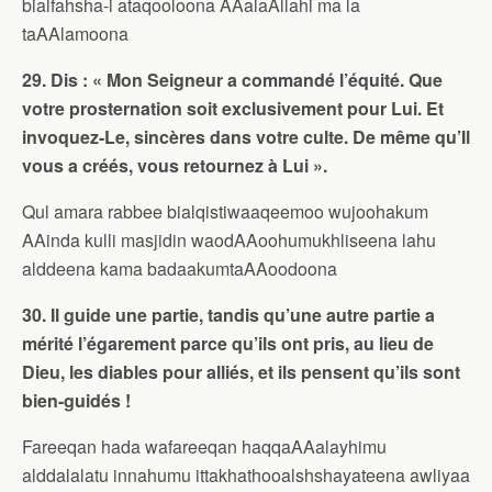
bialfahsha-i ataqooloona AAalaAllahi ma la
taAAlamoona
29. Dis : « Mon Seigneur a commandé l’équité. Que
votre prosternation soit exclusivement pour Lui. Et
invoquez-Le, sincères dans votre culte. De même qu’Il
vous a créés, vous retournez à Lui ».
Qul amara rabbee bialqistiwaaqeemoo wujoohakum
AAinda kulli masjidin waodAAoohumukhliseena lahu
alddeena kama badaakumtaAAoodoona
30. Il guide une partie, tandis qu’une autre partie a
mérité l’égarement parce qu’ils ont pris, au lieu de
Dieu, les diables pour alliés, et ils pensent qu’ils sont
bien-guidés !
Fareeqan hada wafareeqan haqqaAAalayhimu
alddalalatu innahumu ittakhathooalshshayateena awliyaa