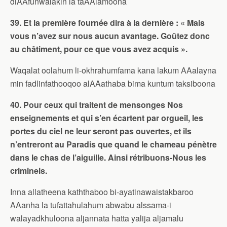
diAAfunwalakin la taAAlamoona
39. Et la première fournée dira à la dernière : « Mais
vous n’avez sur nous aucun avantage. Goûtez donc
au châtiment, pour ce que vous avez acquis ».
Waqalat oolahum li-okhrahumfama kana lakum AAalayna
min fadlinfathooqoo alAAathaba bima kuntum taksiboona
40. Pour ceux qui traitent de mensonges Nos
enseignements et qui s’en écartent par orgueil, les
portes du ciel ne leur seront pas ouvertes, et ils
n’entreront au Paradis que quand le chameau pénètre
dans le chas de l’aiguille. Ainsi rétribuons-Nous les
criminels.
Inna allatheena kaththaboo bi-ayatinawaistakbaroo
AAanha la tufattahulahum abwabu alssama-i
walayadkhuloona aljannata hatta yalija aljamalu