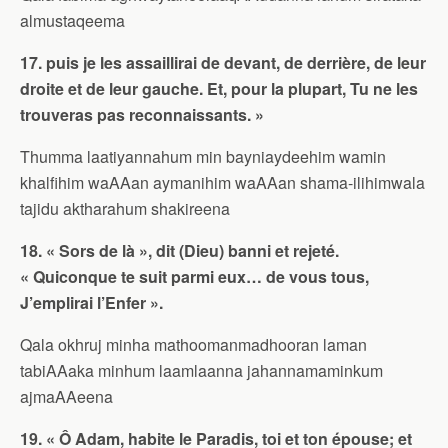
almustaqeema
17. puis je les assaillirai de devant, de derrière, de leur
droite et de leur gauche. Et, pour la plupart, Tu ne les
trouveras pas reconnaissants. »
Thumma laatiyannahum min bayniaydeehim wamin
khalfihim waAAan aymanihim waAAan shama-ilihimwala
tajidu aktharahum shakireena
18. « Sors de là », dit (Dieu) banni et rejeté.
« Quiconque te suit parmi eux… de vous tous,
J’emplirai l’Enfer ».
Qala okhruj minha mathoomanmadhooran laman
tabiAAaka minhum laamlaanna jahannamaminkum
ajmaAAeena
19. « Ô Adam, habite le Paradis, toi et ton épouse; et