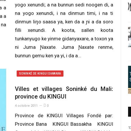
yogo xenundi; a na bunnun sedi noogen di, a
a a
na yogo xenundi, i na dinmun timi, i na ti
a a
dinmun liŋo saasa ya, ken da a ɲi a da soro
 na
filli xenundi. A koota, sallen koota
tunkanyugo ke yinme gidanyaxare, a toxon ya
ni Juma Ɲaxate. Juma Ɲaxate renme,
bunnun gemu ken ya yi, i da a…
SONINKÉ DE KINGUI DIAWARA
Villes et villages Soninké du Mali:
province du KINGUI
4 octobre 2011
0
Province de KINGUI Villages Fondé par:
Province Bana KINGUI Bassakha KINGUI
1