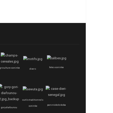
fetes-soninke
griculture-soninke
divers
outils-traditionnels-
parc-niokolo-koba
soninke
gory-diafounou