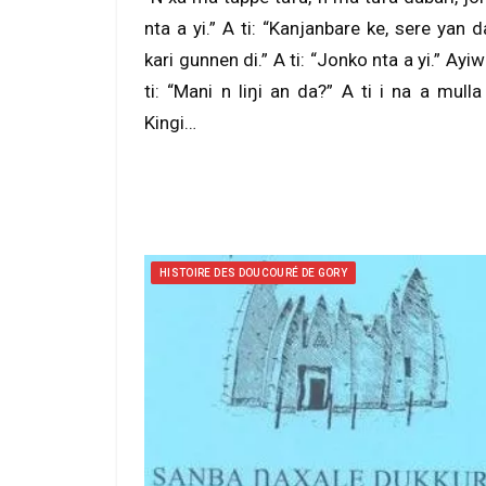
nta a yi.” A ti: “Kanjanbare ke, sere yan d
kari gunnen di.” A ti: “Jonko nta a yi.” Ayiw
ti: “Mani n liŋi an da?” A ti i na a mulla
Kingi…
HISTOIRE DES DOUCOURÉ DE GORY