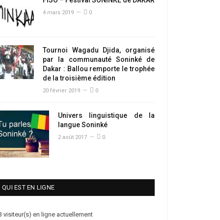
4 mars 2019
0
Tournoi Wagadu Djida, organisé
par la communauté Soninké de
Dakar : Ballou remporte le trophée
de la troisième édition
20 février 2019
0
Univers linguistique de la
langue Soninké
2 août 2017
0
QUI EST EN LIGNE
3 visiteur(s) en ligne actuellement