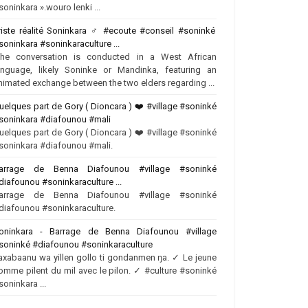
soninkara ».wouro lenki ...
riste réalité Soninkara ‍♂️ #ecoute #conseil #soninké
soninkara #soninkaraculture ...
The conversation is conducted in a West African
anguage, likely Soninke or Mandinka, featuring an
nimated exchange between the two elders regarding ...
uelques part de Gory ( Dioncara ) ❤️‍ #village #soninké
soninkara #diafounou #mali
uelques part de Gory ( Dioncara ) ❤️‍ #village #soninké
soninkara #diafounou #mali.
arrage de Benna Diafounou #village #soninké
diafounou #soninkaraculture ...
arrage de Benna Diafounou #village #soninké
diafounou #soninkaraculture.
oninkara - Barrage de Benna Diafounou #village
soninké #diafounou #soninkaraculture
axabaanu wa yillen gollo ti gondanmen ŋa. ✓ Le jeune
omme pilent du mil avec le pilon. ✓ #culture #soninké
soninkara ...