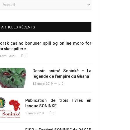
ARTICLES RÉCENTS
orsk casino bonuser spill og online moro for
orske spillere
 avril 2020
0
Dessin animé Soninké – La
légende de l’empire du Ghana
12 mars 2019
0
Publication de trois livres en
langue SONINKE
5 mars 2019
0
FISO – Festival SONINKE de DAKAR