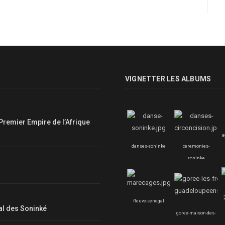
VIGNETTER LES ALBUMS
Premier Empire de l’Afrique
a
danses-soninke
ceremonies-
soninke
fleuve-senegal
nal des Soninké
goree-maison-des-
esclaves