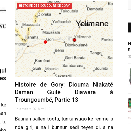
HISTOIRE DES DOUCOURÉ DE GORY
N
n
30
gui
es
Histoire de Gory: Diouma Niakaté
Daman Guilé Diawara à
Troungoumbé, Partie 13
 ke
14 octobre 2013
0
man
Baanan sallen koota, tunkanyugo ke renme, a
ti:
nda giri, a na i bunnun sedi teyen di, a na
nko