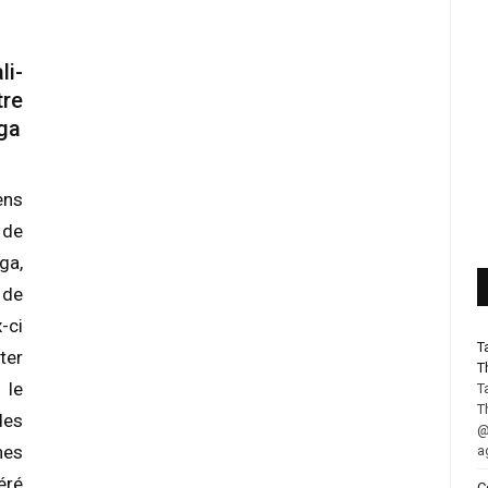
i-
tre
ga
ens
 de
ga,
 de
-ci
T
ter
T
 le
T
T
es
@
nes
a
éré
C