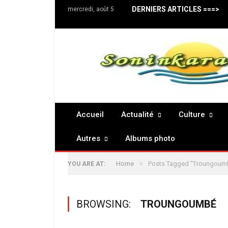
DERNIERS ARTICLES ===>
mercredi, août 5
Accueil
Actualité
Culture
Autres
Albums photo
»
Home
Posts Tagged "Troungoum
YOU ARE AT:
BROWSING:
TROUNGOUMBÉ