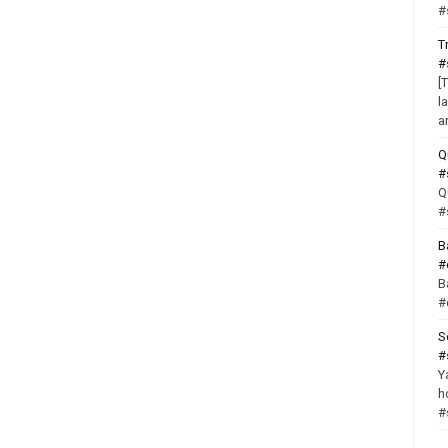
#
T
#
[
l
a
Q
#
Q
#
B
#
B
#
S
#
Y
h
#