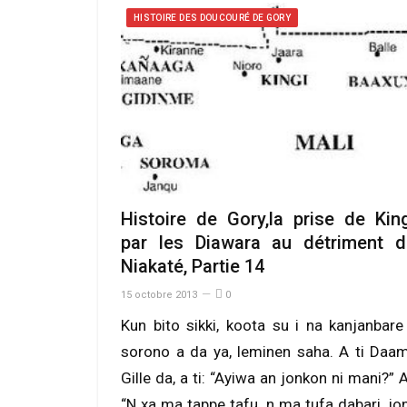
HISTOIRE DES DOUCOURÉ DE GORY
Histoire de Gory,la prise de Kin
par les Diawara au détriment d
Niakaté, Partie 14
15 octobre 2013
0
Kun bito sikki, koota su i na kanjanbare
sorono a da ya, leminen saha. A ti Daa
Gille da, a ti: “Ayiwa an jonkon ni mani?” A 
“N xa ma tappe tafu, n ma tufa dabari, jo