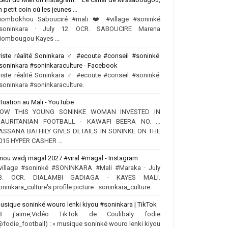
n petit coin où les jeunes ...
iombokhou Sabouciré #mali ❤️‍ #village #soninké
soninkara · July 12. OCR. SABOUCIRE Marena
iombougou Kayes ...
riste réalité Soninkara ‍♂️ #ecoute #conseil #soninké
soninkara #soninkaraculture - Facebook
riste réalité Soninkara ‍♂️ #ecoute #conseil #soninké
soninkara #soninkaraculture.
ituation au Mali - YouTube
OW THIS YOUNG SONINKE WOMAN INVESTED IN
AURITANIAN FOOTBALL - KAWAFI BEERA NO. ...
ASSANA BATHILY GIVES DETAILS IN SONINKE ON THE
015 HYPER CASHER ...
nou wadj magal 2027 #viral #magal - Instagram
village #soninké #SONINKARA #Mali #Maraka · July
3. OCR. DIALAMBI GADIAGA - KAYES MALI.
oninkara_culture's profile picture · soninkara_culture.
usique soninké wouro lenki kiyou #soninkara | TikTok
3 j'aime,Vidéo TikTok de Coulibaly fodie
@fodie_football) : « musique soninké wouro lenki kiyou