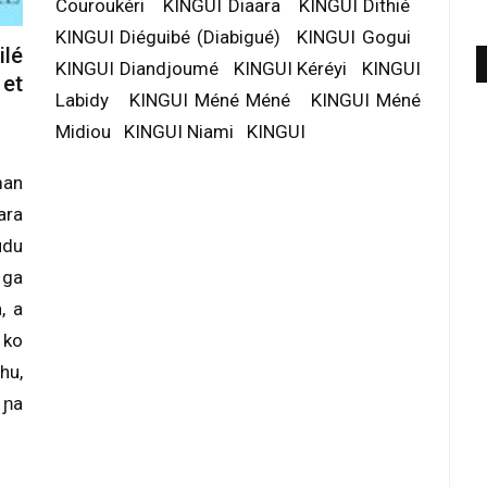
Couroukéri KINGUI Diaara KINGUI Dithié
KINGUI Diéguibé (Diabigué) KINGUI Gogui
lé
KINGUI Diandjoumé KINGUI Kéréyi KINGUI
et
Labidy KINGUI Méné Méné KINGUI Méné
Midiou KINGUI Niami KINGUI
man
ara
udu
 ga
, a
 ko
hu,
 ɲa