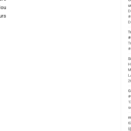
u
lou
D
urs
#
D
T
#
T
#
S
H
M
L
2
G
#
1
s
m
6
(