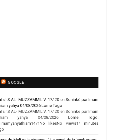
GOOGLE
afsir.S AL- MUZZAMMIL V. 17/ 20 en Soninké par Imam
hiam yahya 04/08/2026 Lome Togo
afsir.S AL- MUZZAMMIL V. 17/ 20 en Soninké par Imam
hiam yahya 04/08/2026 Lome Togo.
imamyahyathiam1471No likesNo views14 minutes
go
œur du Mali on Instagram: " Le canal de Missabougou,