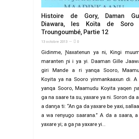
Histoire de Gory, Daman Gui
Diawara, les Koïta de Soro 
Troungoumbé, Partie 12
13 octobre 2013
0
Gidinme, Ɲaxatenun ya ni, Kingi muu
maranten ɲi i ya yi. Daaman Gille Jaaw
giri Mande a ri yanqa Sooro, Maam
Koyita ya na Sooro yinmankaaxun di. A
yanqa Sooro, Maamudu Koyita yaqen ɲa
ga na saare ta su, yaxare ya ni. Soron da a
a danŋa ti: “An ga da yaxare be yaxi, sallaa
a wa renyugo saarana.” A da a saara, a
yaxare yi; a ga ɲa yaxare yi…