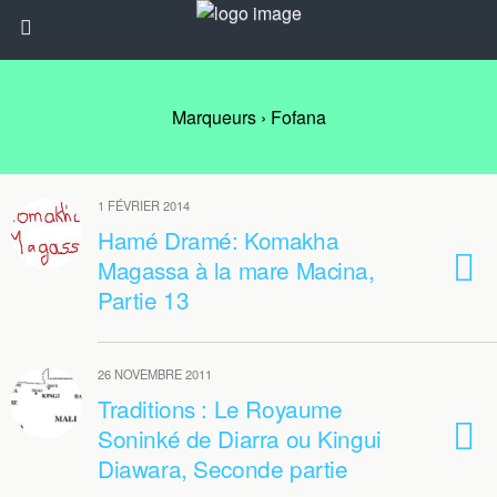
Marqueurs › Fofana
1 FÉVRIER 2014
Hamé Dramé: Komakha
Magassa à la mare Macina,
Partie 13
26 NOVEMBRE 2011
Traditions : Le Royaume
Soninké de Diarra ou Kingui
Diawara, Seconde partie