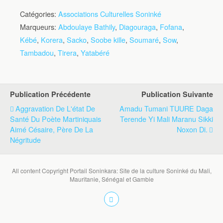
Catégories:
Associations Culturelles Soninké
Marqueurs:
Abdoulaye Bathily
,
Diagouraga
,
Fofana
,
Kébé
,
Korera
,
Sacko
,
Soobe kille
,
Soumaré
,
Sow
,
Tambadou
,
Tirera
,
Yatabéré
Publication Précédente
Publication Suivante
Aggravation De L'état De
Amadu Tumani TUURE Daga
Santé Du Poète Martiniquais
Terende Yi Mali Maranu Sikki
Aimé Césaire, Père De La
Noxon Di.
Négritude
All content Copyright Portail Soninkara: Site de la culture Soninké du Mali,
Mauritanie, Sénégal et Gambie