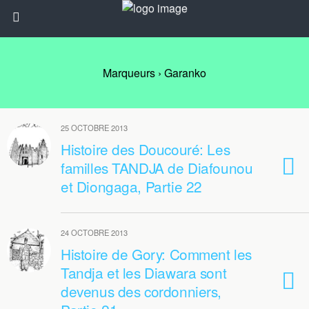
Marqueurs › Garanko
25 OCTOBRE 2013
Histoire des Doucouré: Les
familles TANDJA de Diafounou
et Diongaga, Partie 22
24 OCTOBRE 2013
Histoire de Gory: Comment les
Tandja et les Diawara sont
devenus des cordonniers,