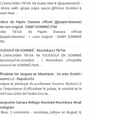
0 j'aime,Vidéo TikTok de Queen Narr ♥️ (@queennarr0) :
 Amna sakh ginger pépé sauce @Prince Soninké &
ueen Naar ...
idéos de Papito Diawara officiel (@papitodiawara)
vec son original - DIABY SONINKÉ STM
idéo TikTok de Papito Diawara officiel
@papitodiawara) : « ».son original - DIABY SONINKÉ
TM.
OUSSOUF EN SONINKÉ - #soninkara | TikTok
4 j'aime,Vidéo TikTok de YOUSSOUF EN SONINKÉ
@youssouf.en.soninke) : « #soninkara ».Prophète
oussouf en SONINKÉ Partii ...
fficialiser les langues en Mauritanie : Un acte d'unité |
ourmo Lô - Rapide Info
nalyse et plaidoyer du professeur Gourmo Abdoul Lô
ur l'importance d'officialiser le pulaar, le soninké et le
olof aux côtés de l'arabe lors du ...
iangounte Camara #village #soninké #soninkara #mali
 Instagram
 likes, 2 comments - soninkara_culture on August 8,