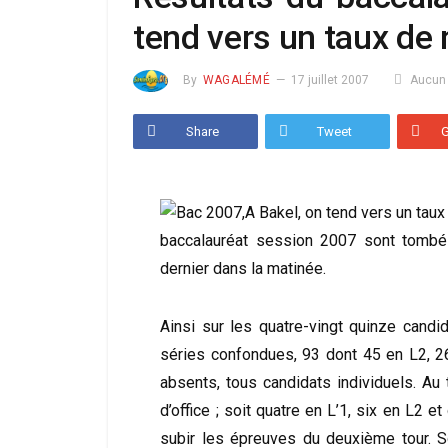
tend vers un taux de 
By
WAGALÉMÉ
17 juillet 2007
Aucun
Share
Tweet
baccalauréat session 2007 sont tomb
dernier dans la matinée.
Ainsi sur les quatre-vingt quinze candida
séries confondues, 93 dont 45 en L2, 2
absents, tous candidats individuels. Au 
d’office ; soit quatre en L’1, six en L2 
subir les épreuves du deuxième tour. So