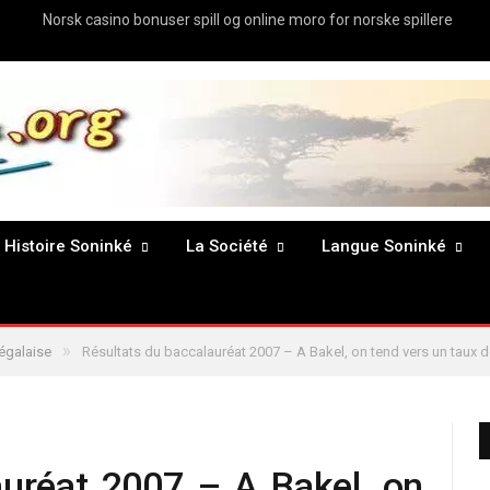
Norsk casino bonuser spill og online moro for norske spillere
Histoire Soninké
La Société
Langue Soninké
»
égalaise
Résultats du baccalauréat 2007 – A Bakel, on tend vers un taux d
auréat 2007 – A Bakel, on