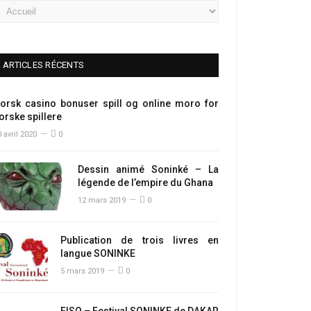
ARTICLES RÉCENTS
orsk casino bonuser spill og online moro for
orske spillere
 avril 2020
0
Dessin animé Soninké – La
légende de l’empire du Ghana
12 mars 2019
0
Publication de trois livres en
langue SONINKE
5 mars 2019
0
FISO – Festival SONINKE de DAKAR