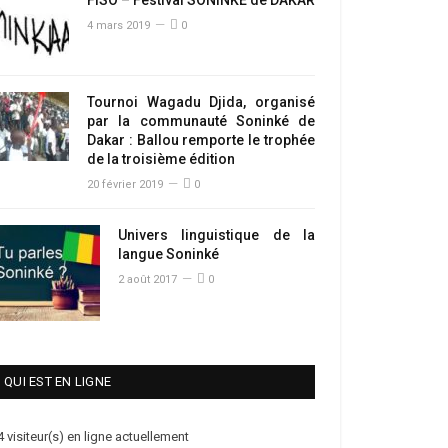
4 mars 2019
0
Tournoi Wagadu Djida, organisé
par la communauté Soninké de
Dakar : Ballou remporte le trophée
de la troisième édition
20 février 2019
0
Univers linguistique de la
langue Soninké
2 août 2017
0
QUI EST EN LIGNE
4 visiteur(s) en ligne actuellement