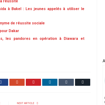
a réussite
ida à Bakel : Les jeunes appelés à utiliser le
onyme de réussite sociale
pour Dakar
és, les pandores en opération à Diawara et
A
Facebook
Google+
Pinterest
LinkedIn
Tumblr
Email
E
NEXT ARTICLE