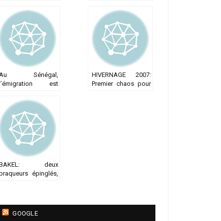
réussite
Bakel : Les jeunes
appelés à utiliser le
préservatif
Au Sénégal,
HIVERNAGE 2007:
l’émigration est
Premier chaos pour
synonyme de
Dakar
réussite sociale
BAKEL: deux
braqueurs épinglés,
les pandores en
opération à Diawara
et Moudéry
GOOGLE