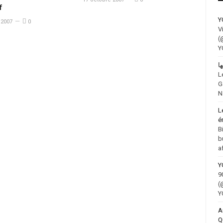
f
Y
2007
0
V
(
Y
L
G
N
L
é
B
b
a
Y
9
(
Y
A
Q