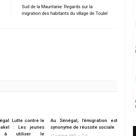
e
Sud de la Mauritanie: Regards sur la
a
migration des habitants du village de Toulel
gal: Lutte contre le
Au Sénégal, l’émigration est
akel : Les jeunes
synonyme de réussite sociale
 à utiliser le
17 octobre 2007
0