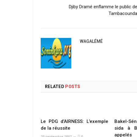
Djiby Dramé enflamme le public d
Tambacound
WAGALÉMÉ
RELATED
POSTS
Le PDG d’AIRNESS: L’exemple
Bakel-Séné
de la réussite
sida à B
appelés
23 septembre 2007
0