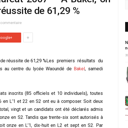
réussite de 61,29 %
 commentaire
+
Google+
N
n
30
Les premiers résultats du
és au centre du lycée Waoundé de
Bakel
, samedi
ts inscrits (85 officiels et 10 individuels), toutes
6 en L’1 et 22 en S2 ont eu à composer. Soit deux
total, vingt et un candidats ont été déclarés admis
et onze en S2. Tandis que trente-six sont autorisés à
it onze en L’1, dix-huit en L2 et sept en S2. Par