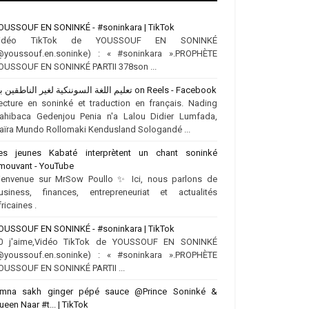
OUSSOUF EN SONINKÉ - #soninkara | TikTok
idéo TikTok de YOUSSOUF EN SONINKÉ
@youssouf.en.soninke) : « #soninkara ».PROPHÈTE
OUSSOUF EN SONINKÉ PARTII 378son ...
تعليم اللغة السوننكية لغير الناطقين بها on Reels - Facebook
ecture en soninké et traduction en français. Nading
ahibaca Gedenjou Penia n'a Lalou Didier Lumfada,
aïra Mundo Rollomaki Kendusland Sologandé ...
es jeunes Kabaté interprètent un chant soninké
mouvant - YouTube
ienvenue sur MrSow Poullo ✨ Ici, nous parlons de
usiness, finances, entrepreneuriat et actualités
fricaines .
OUSSOUF EN SONINKÉ - #soninkara | TikTok
0 j'aime,Vidéo TikTok de YOUSSOUF EN SONINKÉ
@youssouf.en.soninke) : « #soninkara ».PROPHÈTE
OUSSOUF EN SONINKÉ PARTII ...
mna sakh ginger pépé sauce @Prince Soninké &
ueen Naar #t... | TikTok