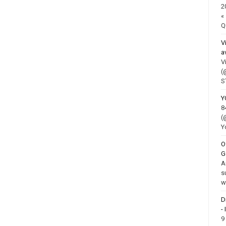
2
«
Q
V
a
V
(
S
Y
8
(
Y
O
G
A
s
w
D
-
9