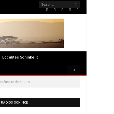
Twitter
Facebook
LinkedIn
Pinterest
RSS
Localités Soninké
e réussite de 61,29 %
RADIOS SONINKÉ