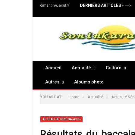
DERNIERS ARTICLES ===>
dimanche, août 9
Accueil
Actualité
Culture
Autres
Albums photo
»
»
Home
Actualité
Actualité Sén
YOU ARE AT:
ACTUALITÉ SÉNÉGALAISE
Résultats du baccal