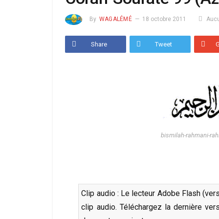
By
WAGALÉMÉ
18 octobre 2011
Auc
Share
Tweet
bismilah-rahmani-rah
Clip audio : Le lecteur Adobe Flash (ver
clip audio. Téléchargez la dernière ve