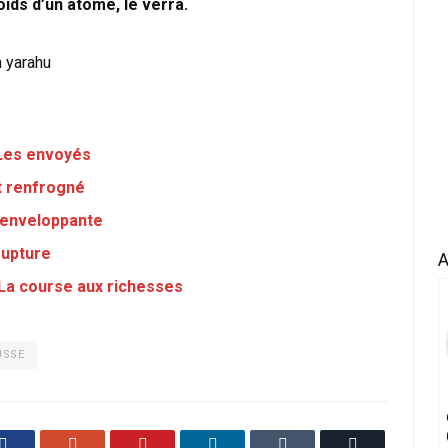
oids d’un atome, le verra.
 yarahu
 Les envoyés
st renfrogné
L’enveloppante
rupture
A
 La course aux richesses
USSE
Facebook
Google+
Pinterest
LinkedIn
Tumblr
Email