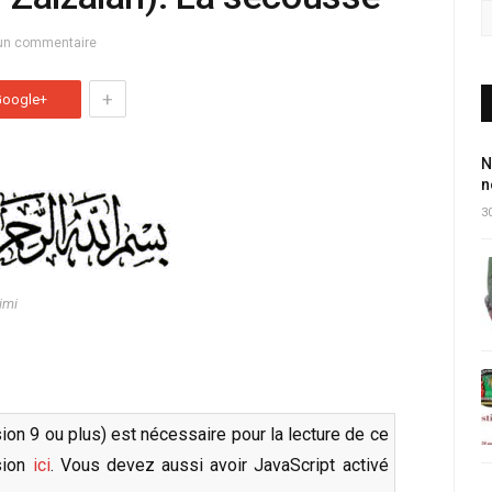
un commentaire
+
Google+
N
n
30
imi
sion 9 ou plus) est nécessaire pour la lecture de ce
rsion
ici
. Vous devez aussi avoir JavaScript activé