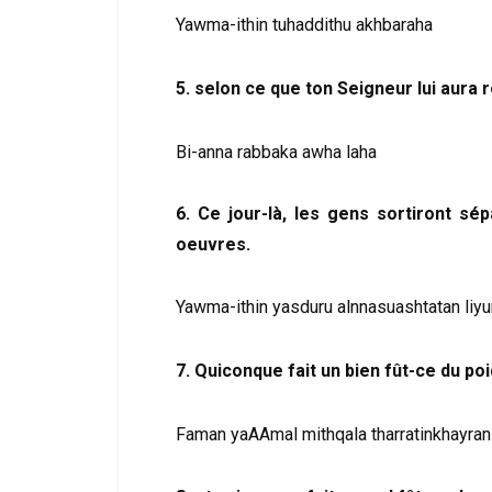
Yawma-ithin tuhaddithu akhbaraha
5. selon ce que ton Seigneur lui aura 
Bi-anna rabbaka awha laha
6. Ce jour-là, les gens sortiront s
oeuvres.
Yawma-ithin yasduru alnnasuashtatan li
7. Quiconque fait un bien fût-ce du poi
Faman yaAAmal mithqala tharratinkhayran