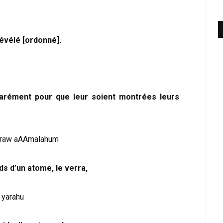
révélé [ordonné].
éparément pour que leur soient montrées leurs
yuraw aAAmalahum
ds d’un atome, le verra,
 yarahu