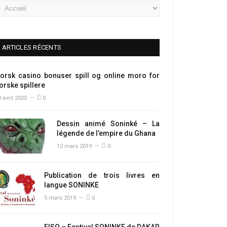
ARTICLES RÉCENTS
orsk casino bonuser spill og online moro for
orske spillere
 avril 2020
0
Dessin animé Soninké – La
légende de l’empire du Ghana
12 mars 2019
0
Publication de trois livres en
langue SONINKE
5 mars 2019
0
FISO – Festival SONINKE de DAKAR