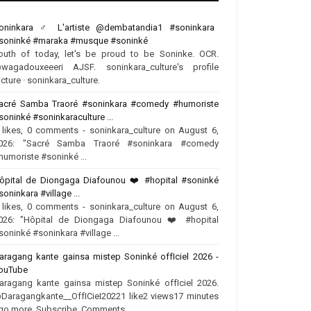
oninkara ‍♂️ L'artiste @dembatandia1 #soninkara
soninké #maraka #musque #soninké
outh of today, let's be proud to be Soninke. OCR.
wagadouxeeeri AJSF. soninkara_culture's profile
icture · soninkara_culture.
acré Samba Traoré #soninkara #comedy #humoriste
soninké #soninkaraculture ...
 likes, 0 comments - soninkara_culture on August 6,
026: "Sacré Samba Traoré #soninkara #comedy
humoriste #soninké ...
ôpital de Diongaga Diafounou ❤️‍ #hopital #soninké
soninkara #village ...
 likes, 0 comments - soninkara_culture on August 6,
026: "Hôpital de Diongaga Diafounou ❤️‍ #hopital
soninké #soninkara #village ...
aragang kante gainsa mistep Soninké offIciel 2026 -
ouTube
aragang kante gainsa mistep Soninké offIciel 2026.
Daragangkante__OffICieI20221 like2 views17 minutes
go more. Subscribe. Comments.