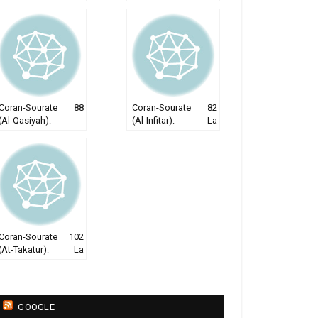
envoyés
renfrogné
Coran-Sourate 88
Coran-Sourate 82
(Al-Qasiyah):
(Al-Infitar): La
L’enveloppante
rupture
Coran-Sourate 102
(At-Takatur): La
course aux
richesses
GOOGLE