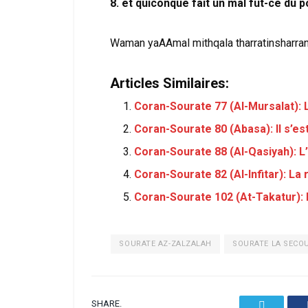
8. et quiconque fait un mal fût-ce du p
Waman yaAAmal mithqala tharratinsharran
Articles Similaires:
Coran-Sourate 77 (Al-Mursalat):
Coran-Sourate 80 (Abasa): Il s’e
Coran-Sourate 88 (Al-Qasiyah): 
Coran-Sourate 82 (Al-Infitar): La 
Coran-Sourate 102 (At-Takatur):
SOURATE AZ-ZALZALAH
SOURATE LA SECO
SHARE.
Twitter