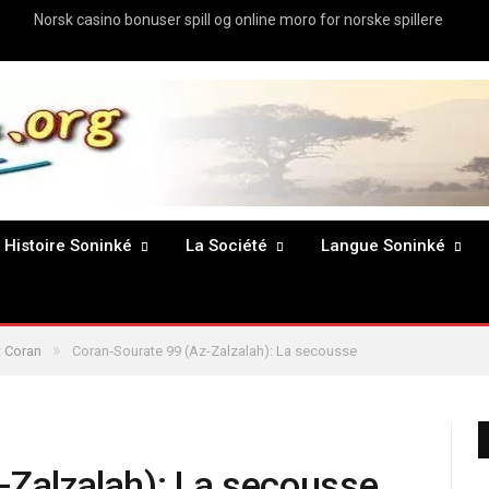
Norsk casino bonuser spill og online moro for norske spillere
Histoire Soninké
La Société
Langue Soninké
»
 Coran
Coran-Sourate 99 (Az-Zalzalah): La secousse
-Zalzalah): La secousse