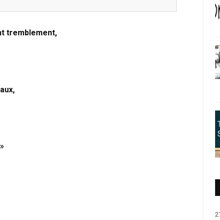
ent tremblement,
eaux,
 »
,
2