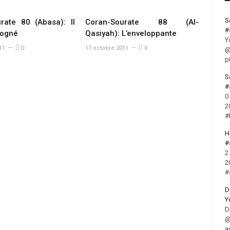
S
rate 80 (Abasa): Il
Coran-Sourate 88 (Al-
#
rogné
Qasiyah): L’enveloppante
Y
11
0
17 octobre 2011
0
@
p
S
#
0
2
#
H
#
2
2
#
D
Y
D
@
a