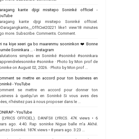
aragang kante djigi misitepo Soninké offIciel -
ouTube
aragang kante djigi misitepo Soninké offIciel.
Daragangkante__OffICieI20221 like1 view18 minutes
go more. Subscribe. Comments. Comment.
ri na kiye xeeri ga bo maarenmu sooninkon ❤️‍ Bonne
ournée Soninkara ... - Instagram
alutations simples en Soninké #soninké #soninkara
apprendrelesoninke #soninke · Photo by Mon prof de
oninke on August 02, 2026. · Photo by Mon prof ...
omment se mettre en accord pour ton business en
oninké - YouTube
omment se mettre en accord pour donner ton
usiness à quelqu'un en Soninké Si vous aves des
dées, n'hésitez pas à nous proposer dans le ...
ONIRAP - YouTube
.. (LYRICS OFFICIEL). DANFSII LYRICS. 47K views • 6
ears ago. 4:40. Rap soninke Nigue balle m'a Akhé.
umzo Soninké. 187K views • 8 years ago. 3:23 ...