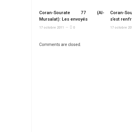
Coran-Sourate 77 (Al-
Coran-Sou
Mursalat): Les envoyés
s’est renf
17 octobre 2011
0
17 octobre 20
Comments are closed.