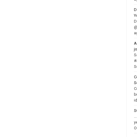
D
Y
D
@
a
A
j
S
#
S
C
S
C
b
i
S
.
y
O