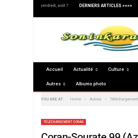
DERNIERS ARTICLES ===>
vendredi, août 7
Accueil
Actualité
Culture
Autres
Albums photo
»
»
Home
Autres
Téléchargement
YOU ARE AT:
TÉLÉCHARGEMENT CORAN
Coran-Sourate 99 (Az