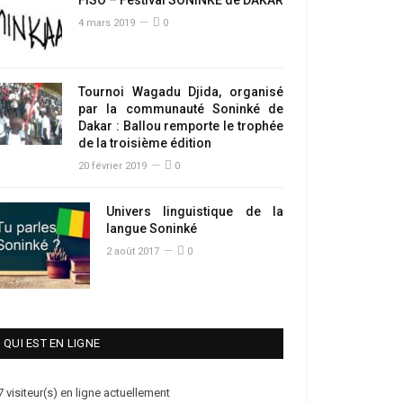
4 mars 2019
0
Tournoi Wagadu Djida, organisé
par la communauté Soninké de
Dakar : Ballou remporte le trophée
de la troisième édition
20 février 2019
0
Univers linguistique de la
langue Soninké
2 août 2017
0
QUI EST EN LIGNE
7 visiteur(s) en ligne actuellement