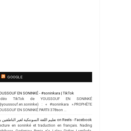
GOOGLE
OUSSOUF EN SONINKÉ - #soninkara | TikTok
idéo TikTok de YOUSSOUF EN SONINKÉ
@youssouf.en.soninke) : « #soninkara ».PROPHÈTE
OUSSOUF EN SONINKÉ PARTII 378son ...
تعليم اللغة السوننكية لغير الناطقين بها on Reels - Facebook
ecture en soninké et traduction en français. Nading
ahibaca Gedenjou Penia n'a Lalou Didier Lumfada,