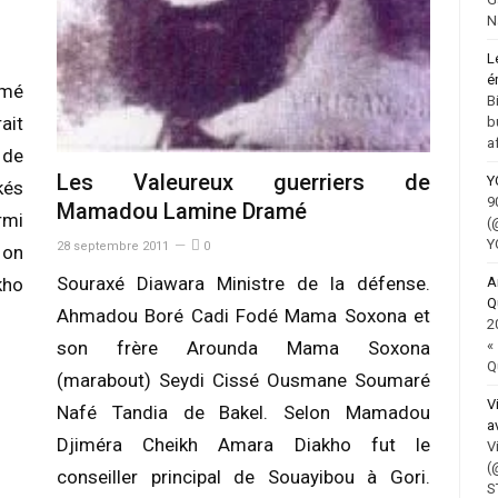
N
L
é
amé
B
ait
b
a
 de
Les Valeureux guerriers de
Y
kés
9
Mamadou Lamine Dramé
rmi
(
Y
28 septembre 2011
0
 on
Souraxé Diawara Ministre de la défense.
A
kho
Q
Ahmadou Boré Cadi Fodé Mama Soxona et
2
«
son frère Arounda Mama Soxona
Q
(marabout) Seydi Cissé Ousmane Soumaré
V
Nafé Tandia de Bakel. Selon Mamadou
a
Djiméra Cheikh Amara Diakho fut le
V
(
conseiller principal de Souayibou à Gori.
S