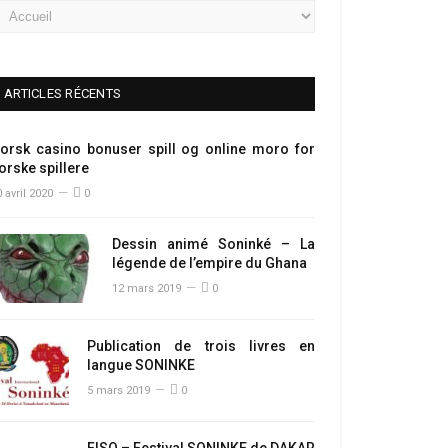
ARTICLES RÉCENTS
orsk casino bonuser spill og online moro for
orske spillere
 avril 2020
0
Dessin animé Soninké – La
légende de l’empire du Ghana
12 mars 2019
0
Publication de trois livres en
langue SONINKE
5 mars 2019
0
FISO – Festival SONINKE de DAKAR