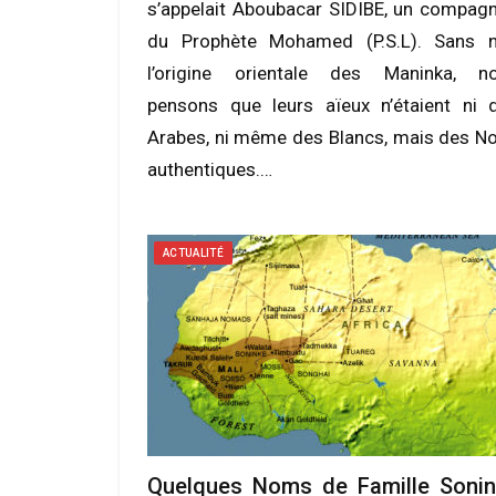
s’appelait Aboubacar SIDIBE, un compag
du Prophète Mohamed (P.S.L). Sans n
l’origine orientale des Maninka, n
pensons que leurs aïeux n’étaient ni 
Arabes, ni même des Blancs, mais des No
authentiques.…
ACTUALITÉ
Quelques Noms de Famille Sonin