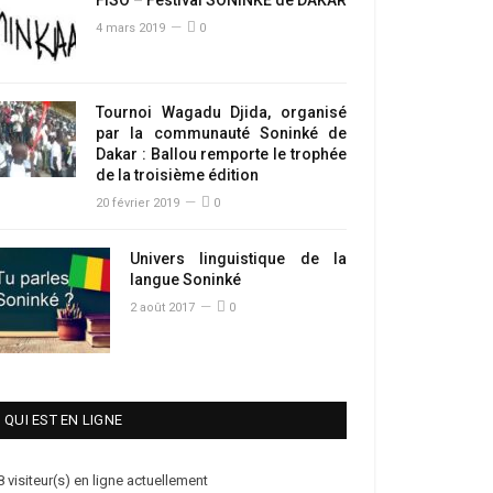
4 mars 2019
0
Tournoi Wagadu Djida, organisé
par la communauté Soninké de
Dakar : Ballou remporte le trophée
de la troisième édition
20 février 2019
0
Univers linguistique de la
langue Soninké
2 août 2017
0
QUI EST EN LIGNE
8 visiteur(s) en ligne actuellement