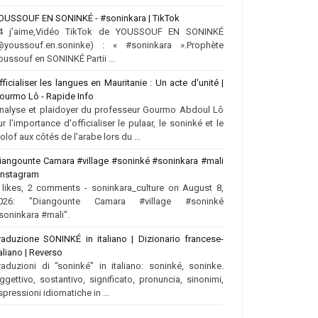
OUSSOUF EN SONINKÉ - #soninkara | TikTok
4 j'aime,Vidéo TikTok de YOUSSOUF EN SONINKÉ
@youssouf.en.soninke) : « #soninkara ».Prophète
oussouf en SONINKÉ Partii ...
fficialiser les langues en Mauritanie : Un acte d'unité |
ourmo Lô - Rapide Info
nalyse et plaidoyer du professeur Gourmo Abdoul Lô
ur l'importance d'officialiser le pulaar, le soninké et le
olof aux côtés de l'arabe lors du ...
iangounte Camara #village #soninké #soninkara #mali
 Instagram
 likes, 2 comments - soninkara_culture on August 8,
026: "Diangounte Camara #village #soninké
soninkara #mali".
raduzione SONINKÉ in italiano | Dizionario francese-
taliano | Reverso
raduzioni di “soninké” in italiano: soninké, soninke.
ggettivo, sostantivo, significato, pronuncia, sinonimi,
spressioni idiomatiche in ...