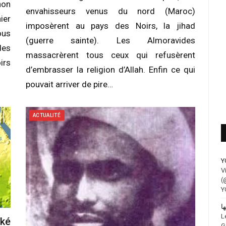
non
envahisseurs venus du nord (Maroc)
ier
imposèrent au pays des Noirs, la jihad
ous
(guerre sainte). Les Almoravides
des
massacrèrent tous ceux qui refusèrent
irs
d’embrasser la religion d’Allah. Enfin ce qui
pouvait arriver de pire…
ACTUALITÉ
Y
V
(
Y
L
ké
G