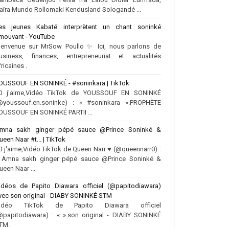
aïra Mundo Rollomaki Kendusland Sologandé ...
es jeunes Kabaté interprètent un chant soninké
mouvant - YouTube
ienvenue sur MrSow Poullo ✨ Ici, nous parlons de
usiness, finances, entrepreneuriat et actualités
fricaines .
OUSSOUF EN SONINKÉ - #soninkara | TikTok
0 j'aime,Vidéo TikTok de YOUSSOUF EN SONINKÉ
@youssouf.en.soninke) : « #soninkara ».PROPHÈTE
OUSSOUF EN SONINKÉ PARTII ...
mna sakh ginger pépé sauce @Prince Soninké &
ueen Naar #t... | TikTok
0 j'aime,Vidéo TikTok de Queen Narr ♥️ (@queennarr0) :
 Amna sakh ginger pépé sauce @Prince Soninké &
ueen Naar ...
idéos de Papito Diawara officiel (@papitodiawara)
vec son original - DIABY SONINKÉ STM
idéo TikTok de Papito Diawara officiel
@papitodiawara) : « ».son original - DIABY SONINKÉ
TM.