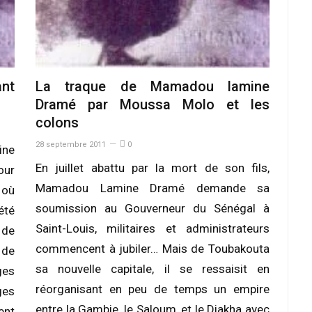
ant
La traque de Mamadou lamine
Dramé par Moussa Molo et les
colons
28 septembre 2011
0
ine
En juillet abattu par la mort de son fils,
our
Mamadou Lamine Dramé demande sa
 où
soumission au Gouverneur du Sénégal à
été
Saint-Louis, militaires et administrateurs
 de
commencent à jubiler… Mais de Toubakouta
 de
sa nouvelle capitale, il se ressaisit en
ges
réorganisant en peu de temps un empire
ges
entre la Gambie, le Saloum, et le Diakha avec
ent