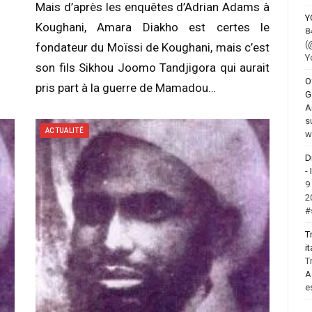
Mais d’après les enquêtes d’Adrian Adams à
Y
Koughani, Amara Diakho est certes le
8
(
fondateur du Moïssi de Koughani, mais c’est
Y
son fils Sikhou Joomo Tandjigora qui aurait
O
pris part à la guerre de Mamadou…
G
A
s
ACTUALITÉ
w
D
-
9
2
#
T
i
T
A
e