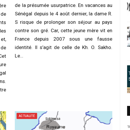
de la présumée usurpatrice. En vacances au
ère
Sénégal depuis le 4 août dernier, la dame R.
 de
S risque de prolonger son séjour au pays
nts
contre son gré. Car, cette jeune mère vit en
des
France depuis 2007 sous une fausse
et,
identité. Il s’agit de celle de Kh. O. Sakho.
 de
Le…
Cet
ure
gal
ns.
tre
ACTUALITÉ
1