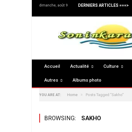
DERNIERS ARTICLES ===>
dimanche, août 9
Accueil
Actualité
Culture
Autres
Albums photo
»
Home
Posts Tagged "Sakho"
YOU ARE AT:
BROWSING:
SAKHO