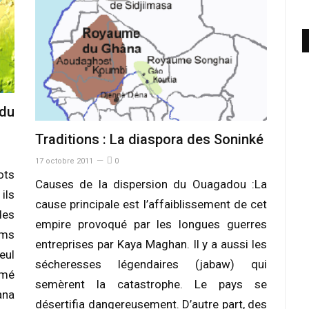
du
Traditions : La diaspora des Soninké
17 octobre 2011
0
ots
Causes de la dispersion du Ouagadou :La
ils
cause principale est l’affaiblissement de cet
des
empire provoqué par les longues guerres
oms
entreprises par Kaya Maghan. Il y a aussi les
eul
sécheresses légendaires (jabaw) qui
mé
semèrent la catastrophe. Le pays se
ana
désertifia dangereusement. D’autre part, des