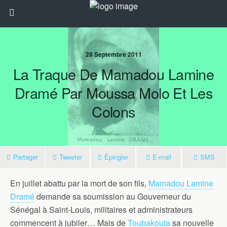
28 Septembre 2011
La Traque De Mamadou Lamine
Dramé Par Moussa Molo Et Les
Colons
Partager
Tweeter
Épingler
E-mail
SMS
En juillet abattu par la mort de son fils,
Mamadou Lamine
Dramé
demande sa soumission au Gouverneur du
Sénégal à Saint-Louis, militaires et administrateurs
commencent à jubiler… Mais de
Toubakouta
sa nouvelle