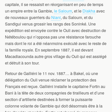
capitale, il se ressaisit en réorganisant en peu de temps
un empire entre la Gambie,
le Saloum
, et le
Diakha
avec
de nouveaux guerriers du
Niani
, du Saloum, et du
Sandigui venus grossir les rangs des Soninké. Une
expédition est envoyée contre le Ouli avec destruction de
Nétéboulou qui n’opposa pas une résistance farouche
mais dont le roi a été néanmoins exécuté avec le reste de
la famille royale. En septembre 1887, il est devant
Macadiacounda autre gros village du Ouli qui est assiégé
et détruit à son tour.
Retour de Galliéni le 11 nov. 1887… à Bakel, où une
délégation du Ouli venue réclamer la protection des
Français est reçue. Galliéni installe le capitaine Fortin au
Bani à la tête de deux compagnies de tirailleurs et d’une
section d’artillerie destinées à former la puissante
colonne volante de Gambie qui doit désormais être à la