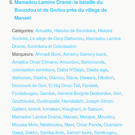
Mamadou Lamine Dramé: la bataille du
Boundou et de Gorlou près du village de
Manael
Catégories:
Actualité
,
Histoire de Soninkara
,
Histoire
Soninké
,
Le siège de Gory Diafounou
,
Mamadou Lamine
Dramé
,
Soninkara et Colonisation
Marqueurs:
Ahmadi Boré
,
Almamy Samory touré
,
Amadou Omar Elimane
,
Aroundou
,
Barocounda
,
colonisation soninkara
,
Diabé N'Diaye
,
Diadia siga
,
diafounou
,
Diakha
,
Diamou
,
Diana
,
Diawara
,
Dibokori
,
Doucouré de Gori
,
El Haj Omar Tall
,
Fandalé
,
Fouladougou
,
Gambie
,
Général Borgnis Desbordes
,
Gori
,
Gouthioubé
,
Guidimpallé
,
Hamdallahi
,
Joseph Simon-
Galliéni
,
kirané
,
koniakari
,
Koughani
,
le Saloum
,
Mamadou Lamine Dramé
,
Manael
,
Mecque
,
Moudéry
,
Moussa Molo
,
Nétéboulou
,
Niani
,
Omar Penda
,
Ousmane
Gassi
,
Sakho
,
Samba-Kolo
,
Samori touré
,
Sandougou
,