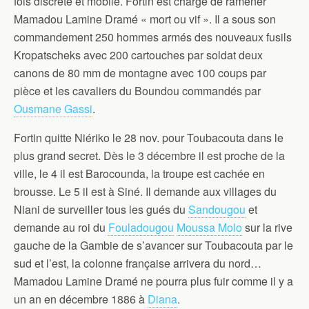
fois discrète et mobile. Fortin est chargé de ramener
Mamadou Lamine Dramé « mort ou vif ».
Il a sous son
commandement 250 hommes armés des nouveaux fusils
Kropatscheks avec 200 cartouches par soldat deux
canons de 80 mm de montagne avec 100 coups par
pièce et les cavaliers du Boundou commandés par
Ousmane Gassi
.
Fortin quitte Niériko le 28 nov. pour Toubacouta dans le
plus grand secret. Dès le 3 décembre il est proche de la
ville, le 4 il est Barocounda, la troupe est cachée en
brousse. Le 5 il est à Siné. Il demande aux villages du
Niani de surveiller tous les gués du
Sandougou
et
demande au roi du
Fouladougou
Moussa Molo
sur la rive
gauche de la Gambie de s’avancer sur Toubacouta par le
sud et l’est, la colonne française arrivera du nord…
Mamadou Lamine Dramé ne pourra plus fuir comme il y a
un an en décembre 1886 à
Diana
.