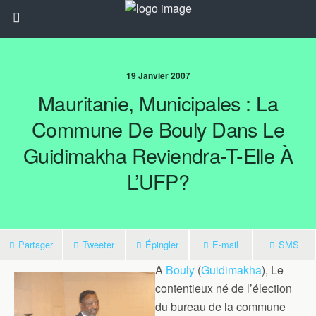
19 Janvier 2007
Mauritanie, Municipales : La
Commune De Bouly Dans Le
Guidimakha Reviendra-T-Elle À
L’UFP?
Partager
Tweeter
Épingler
E-mail
SMS
A
Bouly
(
Guidimakha
), Le
contentieux né de l’élection
du bureau de la commune