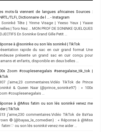
es mots-là viennent de langues africaines Sources :
NRTL/TLFi, Dictionnaire de l ... - Instagram
.. Soninké Tête | Yinme Visage | Yeeso Yeux | Yaaxe
reilles | Toro Nez ... MON PROF DE SONINKE QUELQUES
DJECTIFS En Soninke Grand Gille Petit ...
éponse à @soninke ou son lés soninké | TikTok
résentation rapide du sac en cuir grand format Une
endeuse présente un grand sac en cuir conçu pour
amans et enfants, disponible en deux belles ...
00x Zoom #couplesenegalais #senegalaise_tik_tok |
ikTok
307 j'aime,23 commentaires.Vidéo TikTok de Prince
oninké & Queen Naar (@prince_soninke97) : « 100x
oom #couplesenegalais ...
éponse à @Miss fatim ou son lés soninké venez me
ider | TikTok
513 j'aime,230 commentaires.Vidéo TikTok de BaYaa
rown ✪ (@bayaa_le_comedien) : « Réponse à @Miss
 fatim♡ ou son lés soninké venez me aider ...