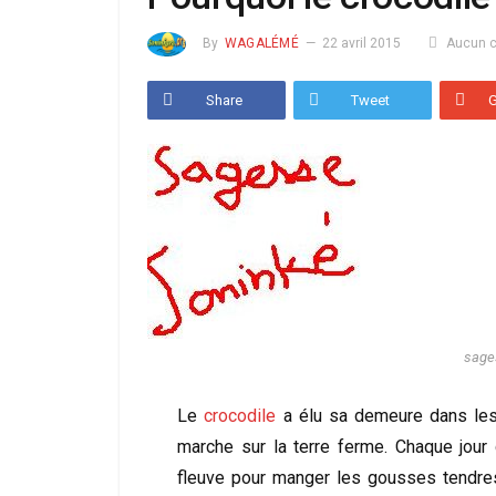
By
WAGALÉMÉ
22 avril 2015
Aucun 
Share
Tweet
sage
Le
crocodile
a élu sa demeure dans les
marche sur la terre ferme. Chaque jour 
fleuve pour manger les gousses tendres 