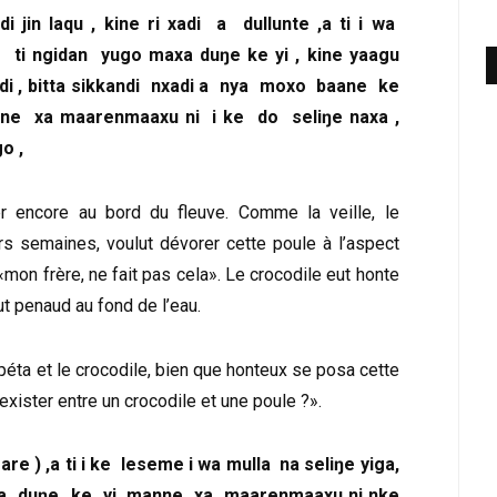
di jin laqu , kine ri xadi a dullunte ,a ti i wa
ŋe ti ngidan yugo maxa duŋe ke yi , kine yaagu
di , bitta sikkandi nxadi a nya moxo baane ke
manne xa maarenmaaxu ni i ke do seliŋe naxa ,
o ,
rer encore au bord du fleuve. Comme la veille, le
rs semaines, voulut dévorer cette poule à l’aspect
«mon frère, ne fait pas cela». Le crocodile eut honte
t penaud au fond de l’eau.
éta et le crocodile, bien que honteux se posa cette
exister entre un crocodile et une poule ?».
re ) ,a ti i ke leseme i wa mulla na seliŋe yiga,
maxa duŋe ke yi ,manne xa maarenmaaxu ni nke