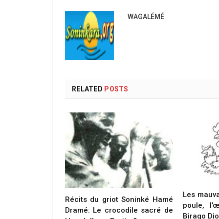
WAGALÉMÉ
RELATED
POSTS
Les mauva
Récits du griot Soninké Hamé
poule, l’
Dramé: Le crocodile sacré de
Birago Di