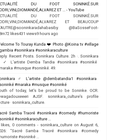
ACTUALITÉ DU FOOT SONINKÉ:SUR
ODRI,VINI,DIOMANDÉ,ALVAREZ ET ... - YouTube
ACTUALITÉ DU FOOT SONINKÉ:SUR
ODRI,VINI,DIOMANDÉ,ALVAREZ ET BEAUCOUP
'AUTRE‪@sooninkaradahabasiby‬. @BaSosseFoot-
8m72 likes431 views9 hours ago
elcome To Touray Kunda ❤️ Photo @Koina tv #village
gambia #soninkara #soninkaraculture
eply. Recent Posts. Soninkara Culture. 2h ·. Soninkara
♂️✓ L'artiste Demba Tandia #soninkara #soninké
maraka #musque #soninké. 49.
oninkara ‍♂️ L'artiste @dembatandia1 #soninkara
soninké #maraka #musque #soninké
outh of today, let's be proud to be Soninke. OCR.
wagadouxeeeri AJSF. soninkara_culture's profile
icture · soninkara_culture.
acré Samba Traoré #soninkara #comedy #humoriste
soninké #soninkaraculture ...
 likes, 0 comments - soninkara_culture on August 6,
026: "Sacré Samba Traoré #soninkara #comedy
humoriste #soninké ...