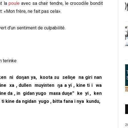
t la
poule
avec sa chair tendre, le crocodile bondit
it: «Mon frère, ne fait pas cela».
ert d’un sentiment de culpabilité.
n terinke
a ken ni doŋan ya, koota su seliŋe na giri nan
ine xa , dullen muyinten ŋa a yi , kine ti i wa
 kine da , in gidan yugo maxa duŋe” ke yi , ken
i kine da ngidan yugo , bitta fana i nya kundu,
2