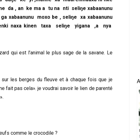
kine da , an ke ma a tu na nti seliŋe xabaanunu
 an ga xabaanunu moxo be , seliŋe xa xabaanunu
enki naxa kinen taxa seliŋe yigana ,a nya
zard qui est l’animal le plus sage de la savane. Le
er sur les berges du fleuve et à chaque fois que je
A
ne fait pas cela». je voudrai savoir le lien de parenté
».
œufs comme le crocodile ?