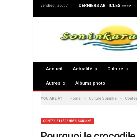
DERNIERS ARTICLES ===>
vendredi, août 7
Accueil
Actualité
Culture
Autres
Albums photo
»
»
Home
Culture Soninké
Contes
YOU ARE AT:
CONTES ET LÉGENDES SONINKÉ
Pourquoi le crocodil