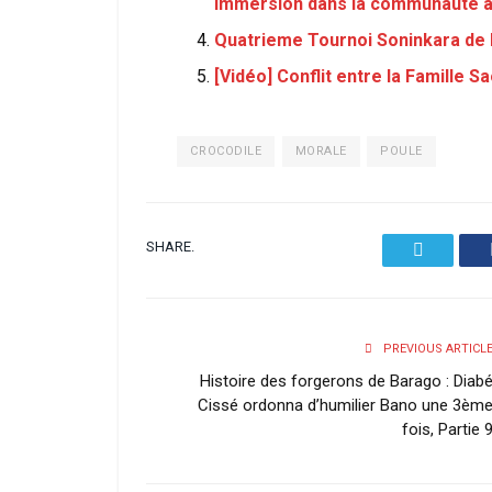
Immersion dans la communauté a
Quatrieme Tournoi Soninkara de l
[Vidéo] Conflit entre la Famille 
CROCODILE
MORALE
POULE
SHARE.
Twitter
PREVIOUS ARTICL
Histoire des forgerons de Barago : Diab
Cissé ordonna d’humilier Bano une 3èm
fois, Partie 