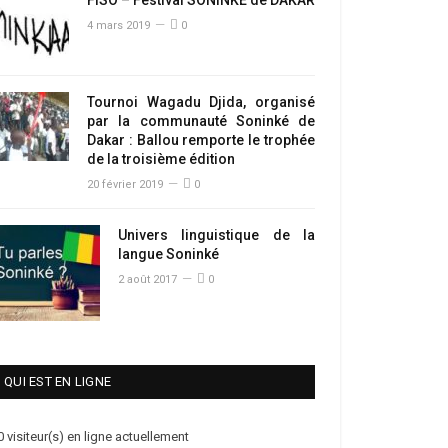
4 mars 2019
0
Tournoi Wagadu Djida, organisé
par la communauté Soninké de
Dakar : Ballou remporte le trophée
de la troisième édition
20 février 2019
0
Univers linguistique de la
langue Soninké
2 août 2017
0
QUI EST EN LIGNE
0 visiteur(s) en ligne actuellement