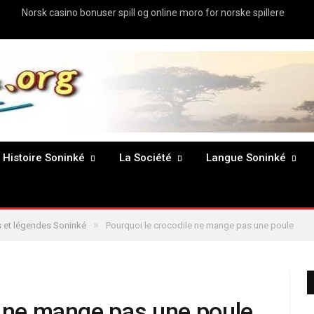
Norsk casino bonuser spill og online moro for norske spillere
Histoire Soninké
La Société
Langue Soninké
»
 et légendes Soninké
Pourquoi le crocodile ne mange pas une poule
e ne mange pas une poule