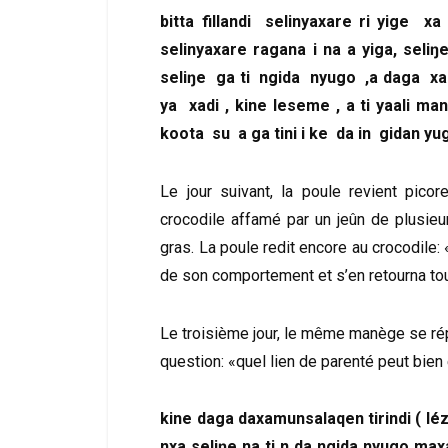
bitta fillandi selinyaxare ri yige xa 
selinyaxare ragana i na a yiga, seli
seliŋe ga ti ngida nyugo ,a daga xa
ya xadi , kine leseme , a ti yaali 
koota su a ga tini i ke da in gidan yug
Le jour suivant, la poule revient pico
crocodile affamé par un jeûn de plusieu
gras. La poule redit encore au crocodile: 
de son comportement et s’en retourna tou
Le troisième jour, le même manège se rép
question: «quel lien de parenté peut bien 
kine daga daxamunsalaqen tirindi ( léza
nxa seliŋe na ti n da ngida nyugo 