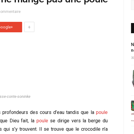
commentaire
+
Google+
N
n
30
sse-conte-soninke
 profondeurs des cours d’eau tandis que la
poule
que Dieu fait, la
poule
se dirige vers la berge du
qui s’y trouvent. Il se trouve que le crocodile n’a