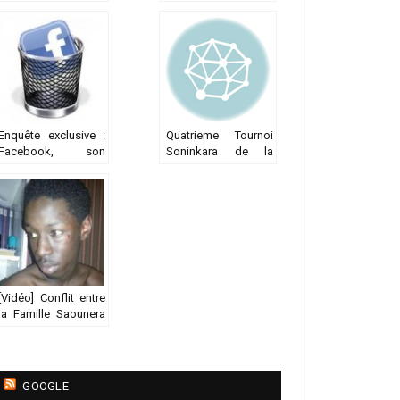
Dramé: Le crocodile
poule, l’œuf et le
sacré de
chien de Birago
Hamdallaye, Partie 9
Diop
Enquête exclusive :
Quatrieme Tournoi
Facebook, son
Soninkara de la
impact sur nos vies,
Vallée et 1er meeting
sur notre quotidien.
d’Athlétisme
Immersion dans la
féminin.
communauté
africaine de France
[Vidéo] Conflit entre
la Famille Saounera
de Garges les
Gonesse et la
police.
GOOGLE