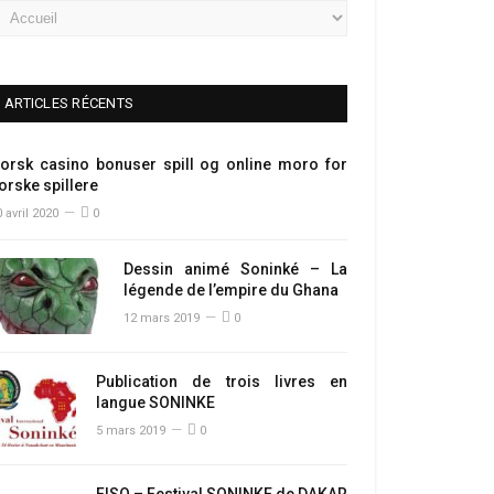
ARTICLES RÉCENTS
orsk casino bonuser spill og online moro for
orske spillere
 avril 2020
0
Dessin animé Soninké – La
légende de l’empire du Ghana
12 mars 2019
0
Publication de trois livres en
langue SONINKE
5 mars 2019
0
FISO – Festival SONINKE de DAKAR