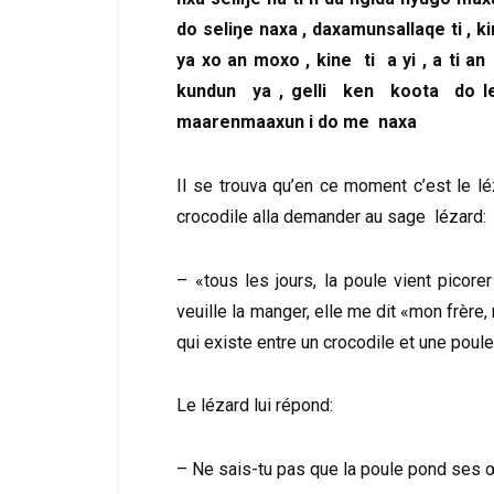
do seliŋe naxa , daxamunsallaqe ti , 
ya xo an moxo , kine ti a yi , a ti
kundun ya , gelli ken koota do l
maarenmaaxun i do me naxa
Il se trouva qu’en ce moment c’est le lé
crocodile alla demander au sage lézard:
– «tous les jours, la poule vient picor
veuille la manger, elle me dit «mon frère, 
qui existe entre un crocodile et une poule
Le lézard lui répond:
– Ne sais-tu pas que la poule pond ses 