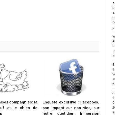
R
R
D
p
W
#
R
‍
#
S
#
Y
@
p
S
#
ises compagnies: la
Enquête exclusive : Facebook,
0
2
œuf et le chien de
son impact sur nos vies, sur
#
op
notre quotidien. Immersion