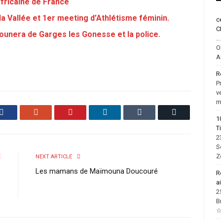
fricaine de France
a Vallée et 1er meeting d’Athlétisme féminin.
c
C
Saounera de Garges les Gonesse et la police.
.
O
A
R
P
v
m
Facebook
Google+
Pinterest
LinkedIn
Tumblr
Email
1
T
2
S
Z
E
NEXT ARTICLE
é
Les mamans de Maïmouna Doucouré
R
e
a
2
9
B
☆