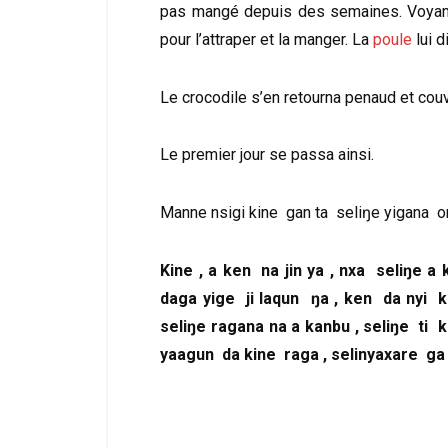
pas mangé depuis des semaines. Voyan
pour l’attraper et la manger. La
poule
lui d
Le crocodile s’en retourna penaud et couv
Le premier jour se passa ainsi.
Manne nsigi kine gan ta seliŋe yigana o
Kine , a ken na jin ya , nxa seliŋe 
daga yige ji laqun ŋa , ken da nyi k
seliŋe ragana na a kanbu , seliŋe ti
yaagun da kine raga , selinyaxare ga t