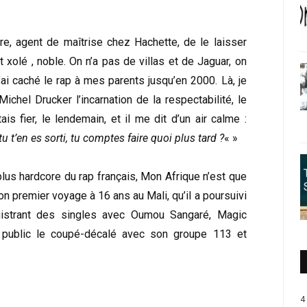
ère, agent de maîtrise chez Hachette, de le laisser
 xolé , noble. On n’a pas de villas et de Jaguar, on
i caché le rap à mes parents jusqu’en 2000. Là, je
chel Drucker l’incarnation de la respectabilité, le
is fier, le lendemain, et il me dit d’un air calme :
tu t’en es sorti, tu comptes faire quoi plus tard ?
« »
lus hardcore du rap français, Mon Afrique n’est que
son premier voyage à 16 ans au Mali, qu’il a poursuivi
egistrant des singles avec Oumou Sangaré, Magic
d public le coupé-décalé avec son groupe 113 et
4