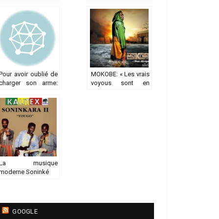
avec l’artiste
d’or en Europe :
Soninké à propos
L’album « Mon
de son premier
Afrique » de
album solo
Mokobé sort
aujourd’hui au Mali
Pour avoir oublié de
MOKOBE: « Les vrais
charger son arme:
voyous sont en
Le coupeur de route
costard »
tombe à Bokidiawé
La musique
moderne Soninké
GOOGLE