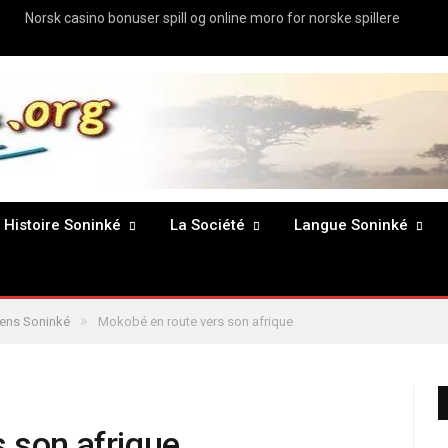
Norsk casino bonuser spill og online moro for norske spillere
Histoire Soninké
La Société
Langue Soninké
»
ens Soninké
Mokobé en route vers son afrique
 son afrique