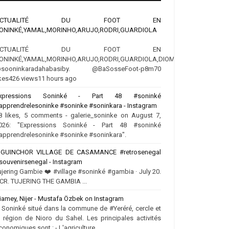
ACTUALITÉ DU FOOT EN
ONINKÉ,YAMAL,MORINHO,ARUJO,RODRI,GUARDIOLA
ACTUALITÉ DU FOOT EN
ONINKÉ,YAMAL,MORINHO,ARUJO,RODRI,GUARDIOLA,DIOMANDE
sooninkaradahabasiby. @BaSosseFoot-p8m70
ikes426 views11 hours ago
xpressions Soninké - Part 48 #soninké
apprendrelesoninke #soninke #soninkara - Instagram
8 likes, 5 comments - galerie_soninke on August 7,
026: "Expressions Soninké - Part 48 #soninké
apprendrelesoninke #soninke #soninkara".
IGUINCHOR VILLAGE DE CASAMANCE #retrosenegal
souvenirsenegal - Instagram
ujering Gambie ❤️‍ #village #soninké #gambia · July 20.
CR. TUJERING THE GAMBIA ...
iamey, Nijer - Mustafa Özbek on Instagram
.. Soninké situé dans la commune de #Yeréré, cercle et
a région de Nioro du Sahel. Les principales activités
conomiques sont : - L'agriculture