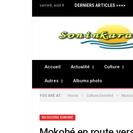
DERNIERS ARTICLES ===>
samedi, août 8
Accueil
Actualité
Culture
Autres
Albums photo
»
»
Home
Culture Soninké
Musici
YOU ARE AT:
MUSICIENS SONINKÉ
Mokobé en route vers