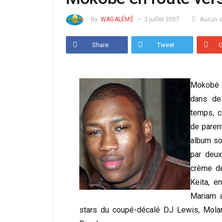
By
WAGALÉMÉ
3 juillet 2007
Aucun 
Share
Tweet
Mokobé 
dans de
temps, c
de paren
album so
par deux
crème de
Keita, e
Mariam 
stars du coupé-décalé DJ Lewis, Molar