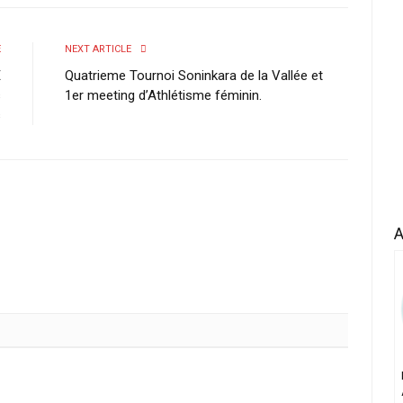
E
NEXT ARTICLE
E
Quatrieme Tournoi Soninkara de la Vallée et
s
1er meeting d’Athlétisme féminin.
s
A