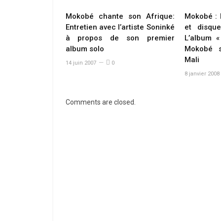
Mokobé chante son Afrique:
Mokobé : 
Entretien avec l’artiste Soninké
et disqu
à propos de son premier
L’album 
album solo
Mokobé s
Mali
14 juin 2007
0
8 janvier 2008
Comments are closed.