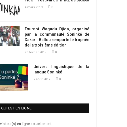
4 mars 2019
0
Tournoi Wagadu Djida, organisé
par la communauté Soninké de
Dakar : Ballou remporte le trophée
de la troisième édition
20 février 2019
0
Univers linguistique de la
langue Soninké
2 août 2017
0
QUI EST EN LIGNE
 visiteur(s) en ligne actuellement