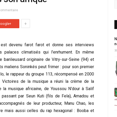
commentaire
+
Google+
N
n
est devenu farot farot et donne ses interviews
30
s palaces climatisés qui l’enrhument. En même
e banlieusard originaire de Vitry-sur-Seine (94) et
ts maliens Soninkés peut frimer : pour son premier
lo, le rappeur du groupe 113, récompensé en 2000
 Victoires de la musique a réuni la crème de la
 la musique africaine, de Youssou N’dour à Salif
n passant par Seun Kuti (fils de Fela), Amadou et
accompagnés de leur producteur, Manu Chao, les
e mais aussi celles du rap hexagonal : Booba et