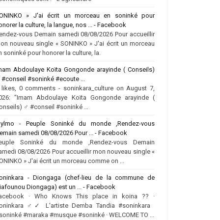
ONINKO » J'ai écrit un morceau en soninké pour
onorer la culture, la langue, nos ... - Facebook
endez-vous Demain samedi 08/08/2026 Pour accueillir
on nouveau single « SONINKO » J'ai écrit un morceau
n soninké pour honorer la culture, la.
mam Abdoulaye Koïta Gongonde arayinde ( Conseils)
♂️ #conseil #soninké #ecoute ...
 likes, 0 comments - soninkara_culture on August 7,
026: "Imam Abdoulaye Koïta Gongonde arayinde (
onseils) ‍♂️ #conseil #soninké ...
ylmo - Peuple Soninké du monde ,Rendez-vous
emain samedi 08/08/2026 Pour ... - Facebook
euple Soninké du monde ,Rendez-vous Demain
amedi 08/08/2026 Pour accueillir mon nouveau single «
ONINKO » J'ai écrit un morceau comme on ...
oninkara - Diongaga (chef-lieu de la commune de
iafounou Diongaga) est un ... - Facebook
acebook · Who Knows This place in koina ?? ·
oninkara ‍♂️✓ L'artiste Demba Tandia #soninkara
soninké #maraka #musque #soninké · WELCOME TO ...