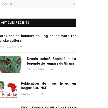
ARTICLES RÉCENTS
orsk casino bonuser spill og online moro for
orske spillere
 avril 2020
0
Dessin animé Soninké – La
légende de l’empire du Ghana
12 mars 2019
0
Publication de trois livres en
langue SONINKE
5 mars 2019
0
FISO – Festival SONINKE de DAKAR