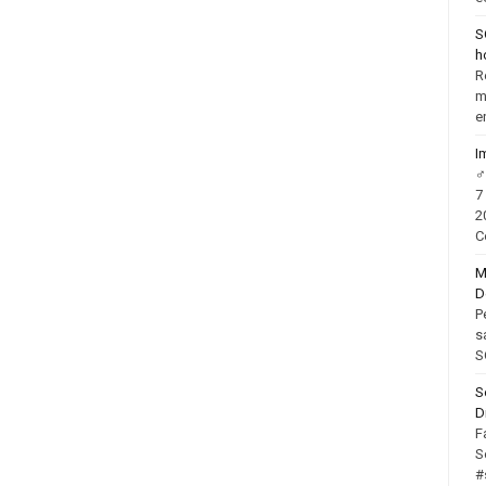
S
h
R
m
e
I
‍
7
2
C
M
D
P
s
S
S
D
F
S
#