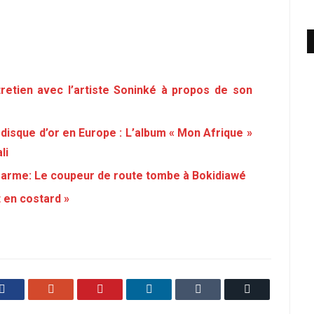
retien avec l’artiste Soninké à propos de son
disque d’or en Europe : L’album « Mon Afrique »
li
n arme: Le coupeur de route tombe à Bokidiawé
 en costard »
Facebook
Google+
Pinterest
LinkedIn
Tumblr
Email