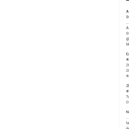
S
...
S
@
l
E
#
2
2
#
Z
#
T
O
N
.
l
é