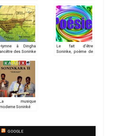
Suuge
Hymne à Dingha
Le fait d’être
ancêtre des Soninke
Soninke, poème de
et fondateur de
Malamine Diabira
l’empire du Ghana
(Wagadou)
La musique
moderne Soninké
GOOGLE