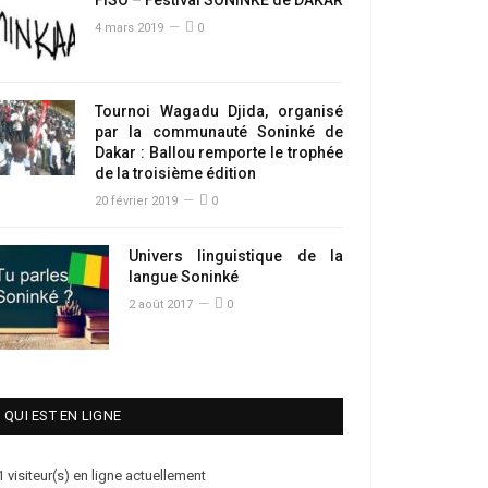
4 mars 2019
0
Tournoi Wagadu Djida, organisé
par la communauté Soninké de
Dakar : Ballou remporte le trophée
de la troisième édition
20 février 2019
0
Univers linguistique de la
langue Soninké
2 août 2017
0
QUI EST EN LIGNE
1 visiteur(s) en ligne actuellement