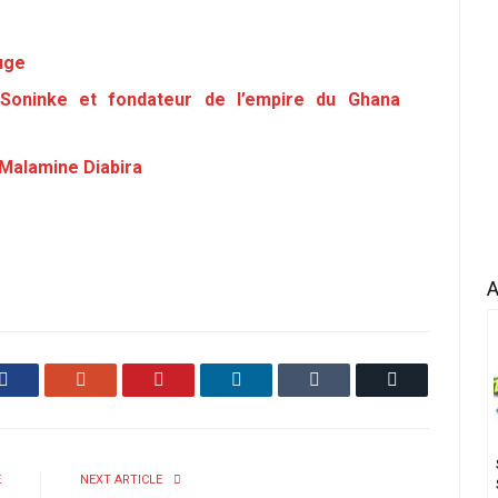
uge
oninke et fondateur de l’empire du Ghana
 Malamine Diabira
A
Facebook
Google+
Pinterest
LinkedIn
Tumblr
Email
E
NEXT ARTICLE