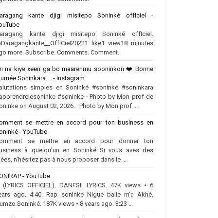
aragang kante djigi misitepo Soninké offIciel -
ouTube
aragang kante djigi misitepo Soninké offIciel.
Daragangkante__OffICieI20221 like1 view18 minutes
go more. Subscribe. Comments. Comment.
ri na kiye xeeri ga bo maarenmu sooninkon ❤️‍ Bonne
ournée Soninkara ... - Instagram
alutations simples en Soninké #soninké #soninkara
apprendrelesoninke #soninke · Photo by Mon prof de
oninke on August 02, 2026. · Photo by Mon prof ...
omment se mettre en accord pour ton business en
oninké - YouTube
omment se mettre en accord pour donner ton
usiness à quelqu'un en Soninké Si vous aves des
dées, n'hésitez pas à nous proposer dans le ...
ONIRAP - YouTube
.. (LYRICS OFFICIEL). DANFSII LYRICS. 47K views • 6
ears ago. 4:40. Rap soninke Nigue balle m'a Akhé.
umzo Soninké. 187K views • 8 years ago. 3:23 ...