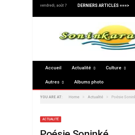
DERNIERS ARTICLES ===>
vendredi, août 7
Accueil
Actualité
Culture
Autres
Albums photo
»
»
Home
Actualité
Poésie Sonin
YOU ARE AT:
ACTUALITÉ
Poésie Soninké