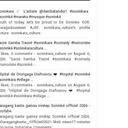
oninkara ‍♂️ L'artiste @dembatandia1 #soninkara
soninké #maraka #musque #soninké
outh of today, let's be proud to be Soninke. OCR.
wagadouxeeeri AJSF. soninkara_culture's profile
icture · soninkara_culture.
acré Samba Traoré #soninkara #comedy #humoriste
soninké #soninkaraculture ...
 likes, 0 comments - soninkara_culture on August 6,
026: "Sacré Samba Traoré #soninkara #comedy
humoriste #soninké ...
ôpital de Diongaga Diafounou ❤️‍ #hopital #soninké
soninkara #village ...
 likes, 0 comments - soninkara_culture on August 6,
026: "Hôpital de Diongaga Diafounou ❤️‍ #hopital
soninké #soninkara #village ...
aragang kante gainsa mistep Soninké offIciel 2026 -
ouTube
aragang kante gainsa mistep Soninké offIciel 2026.
Daragangkante__OffICieI20221 like2 views17 minutes
go more. Subscribe. Comments.