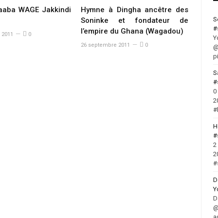
aaba WAGE Jakkindi
Hymne à Dingha ancêtre des
S
Soninke et fondateur de
#
l’empire du Ghana (Wagadou)
 2011
0
Y
26 septembre 2011
0
@
p
S
#
0
2
#
H
#
2
2
#
D
Y
D
@
a