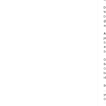
D
Y
D
@
a
A
j
S
#
S
C
S
C
b
i
S
.
y
O