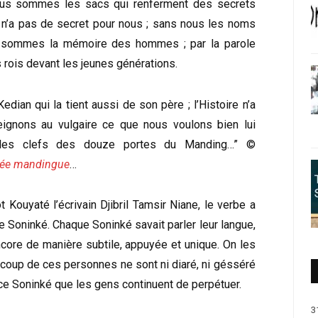
us sommes les sacs qui renferment des secrets
er n’a pas de secret pour nous ; sans nous les noms
us sommes la mémoire des hommes ; par la parole
 rois devant les jeunes générations.
dian qui la tient aussi de son père ; l’Histoire n’a
ignons au vulgaire ce que nous voulons bien lui
s les clefs des douze portes du Manding…” ©
pée mandingue
…
 Kouyaté l’écrivain Djibril Tamsir Niane, le verbe a
e Soninké. Chaque Soninké savait parler leur langue,
ncore de manière subtile, appuyée et unique. On les
ucoup de ces personnes ne sont ni diaré, ni gésséré
r ce Soninké que les gens continuent de perpétuer.
3