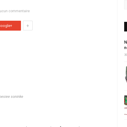
ucun commentaire
+
Google+
N
n
30
oesiee soninke