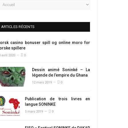
ARTICLES RÉCENTS
orsk casino bonuser spill og online moro for
orske spillere
 avril 2020
0
Dessin animé Soninké – La
légende de l’empire du Ghana
12 mars 2019
0
Publication de trois livres en
langue SONINKE
5 mars 2019
0
FISO – Festival SONINKE de DAKAR