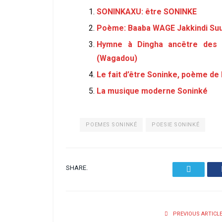
SONINKAXU: être SONINKE
Poème: Baaba WAGE Jakkindi Su
Hymne à Dingha ancêtre des S
(Wagadou)
Le fait d’être Soninke, poème de
La musique moderne Soninké
POEMES SONINKÉ
POESIE SONINKÉ
SHARE.
Twitter
PREVIOUS ARTICL