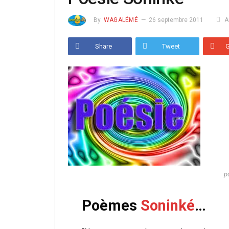
By
WAGALÉMÉ
26 septembre 2011
A
Share
Tweet
p
Poèmes
Soninké
…