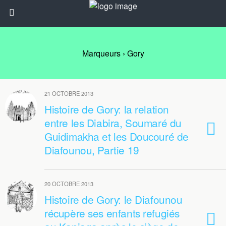
Marqueurs › Gory
21 OCTOBRE 2013
Histoire de Gory: la relation
entre les Diabira, Soumaré du
Guidimakha et les Doucouré de
Diafounou, Partie 19
20 OCTOBRE 2013
Histoire de Gory: le Diafounou
récupère ses enfants refugiés